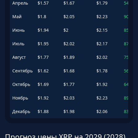
Апрель
$
1.57
$
1.67
$
1.79
54.79
Май
$
1.8
$
2.05
$
2.23
90.36
Июнь
$
1.94
$
2
$
2.15
85.63
Июль
$
1.95
$
2.02
$
2.17
87.34
Август
$
1.77
$
1.89
$
2.02
75.43
Сентябрь
$
1.62
$
1.68
$
1.78
56.56
Октябрь
$
1.69
$
1.77
$
1.92
64.98
Ноябрь
$
1.92
$
2.03
$
2.23
89.02
Декабрь
$
1.88
$
1.98
$
2.06
83.7
%
Прогноз цены XRP на 2029 (2028)