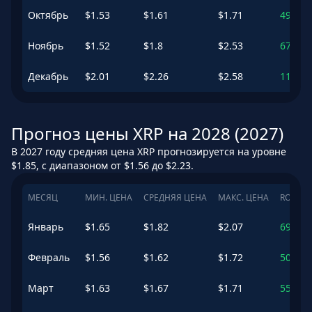
Октябрь
$
1.53
$
1.61
$
1.71
49.38
Ноябрь
$
1.52
$
1.8
$
2.53
67.46
Декабрь
$
2.01
$
2.26
$
2.58
110.24
Прогноз цены XRP на 2028 (2027)
В 2027 году средняя цена XRP прогнозируется на уровне
$1.85, с диапазоном от $1.56 до $2.23.
МЕСЯЦ
МИН. ЦЕНА
СРЕДНЯЯ ЦЕНА
МАКС. ЦЕНА
ROI
Январь
$
1.65
$
1.82
$
2.07
69.16
Февраль
$
1.56
$
1.62
$
1.72
50.87
Март
$
1.63
$
1.67
$
1.71
55.02