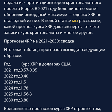
подала иск против директоров криптовалютного
проекта Ripple. В 2021 году большинство монет
обновили рекордный максимум — однако XRP не
стал одной из них. В новой статье
мы
расскажем,
какой прогноз курса XRP дают эксперты, от чего
зависит курс криптовалюты и многое другое.
Прогнозы XRP на 2021–2030: сводка
Итоговая таблица прогнозов выглядит следующим
образом:
Год
Курс XRP в долларах США
2021 год
0,57-0,95
2022 год
0,40
2023 год
1,5
2024 год
1.78
2025 год
1,56-3
2030 год
3,80
Большинство прогнозов курса XRP строятся том,