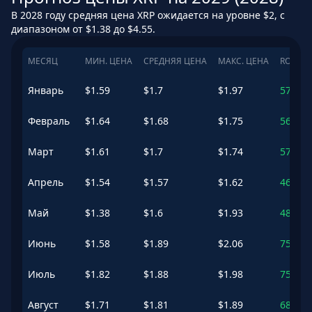
В 2028 году средняя цена XRP ожидается на уровне $2, с
диапазоном от $1.38 до $4.55.
МЕСЯЦ
МИН. ЦЕНА
СРЕДНЯЯ ЦЕНА
МАКС. ЦЕНА
ROI
Январь
$
1.59
$
1.7
$
1.97
57.91
Февраль
$
1.64
$
1.68
$
1.75
56.31
Март
$
1.61
$
1.7
$
1.74
57.66
Апрель
$
1.54
$
1.57
$
1.62
46.39
Май
$
1.38
$
1.6
$
1.93
48.59
Июнь
$
1.58
$
1.89
$
2.06
75.59
Июль
$
1.82
$
1.88
$
1.98
75.23
Август
$
1.71
$
1.81
$
1.89
68.06