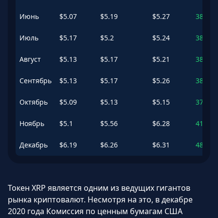
Июнь
$
5.07
$
5.19
$
5.27
382.96
Июль
$
5.17
$
5.2
$
5.24
383.03
Август
$
5.13
$
5.17
$
5.21
381.04
Сентябрь
$
5.13
$
5.17
$
5.26
380.83
Октябрь
$
5.09
$
5.13
$
5.15
376.68
Ноябрь
$
5.1
$
5.56
$
6.28
416.88
Декабрь
$
6.19
$
6.26
$
6.31
481.64
Токен XRP является одним из ведущих гигантов
рынка криптовалют. Несмотря на это, в декабре
2020 года Комиссия по ценным бумагам США