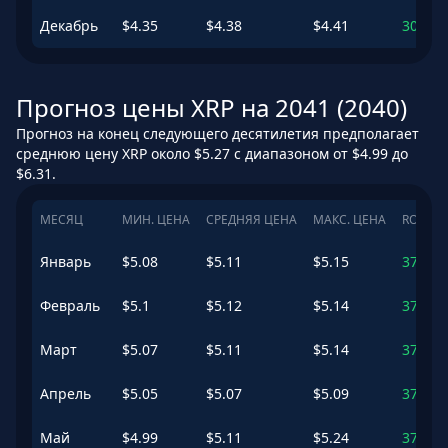
Декабрь
$
4.35
$
4.38
$
4.41
307.14
Прогноз цены XRP на 2041 (2040)
Прогноз на конец следующего десятилетия предполагает
среднюю цену XRP около $5.27 с диапазоном от $4.99 до
$6.31.
МЕСЯЦ
МИН. ЦЕНА
СРЕДНЯЯ ЦЕНА
МАКС. ЦЕНА
ROI
Январь
$
5.08
$
5.11
$
5.15
375.28
Февраль
$
5.1
$
5.12
$
5.14
375.73
Март
$
5.07
$
5.11
$
5.14
375.13
Апрель
$
5.05
$
5.07
$
5.09
371.13
Май
$
4.99
$
5.11
$
5.24
375.28