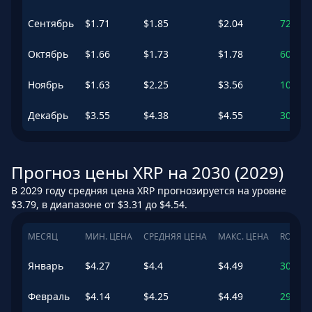
Сентябрь
$
1.71
$
1.85
$
2.04
72.09
Октябрь
$
1.66
$
1.73
$
1.78
60.5
%
Ноябрь
$
1.63
$
2.25
$
3.56
109.25
Декабрь
$
3.55
$
4.38
$
4.55
307.3
Прогноз цены XRP на 2030 (2029)
В 2029 году средняя цена XRP прогнозируется на уровне
$3.79, в диапазоне от $3.31 до $4.54.
МЕСЯЦ
МИН. ЦЕНА
СРЕДНЯЯ ЦЕНА
МАКС. ЦЕНА
ROI
Январь
$
4.27
$
4.4
$
4.49
308.8
Февраль
$
4.14
$
4.25
$
4.49
295.01