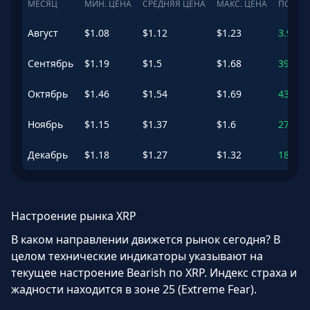
МЕСЯЦ
МИН. ЦЕНА
СРЕДНЯЯ ЦЕНА
МАКС. ЦЕНА
ПОТЕН
Август
$
1.08
$
1.12
$
1.23
3.96
%
Сентябрь
$
1.19
$
1.5
$
1.68
39.61
Октябрь
$
1.46
$
1.54
$
1.69
43.27
Ноябрь
$
1.15
$
1.37
$
1.6
27.34
Декабрь
$
1.18
$
1.27
$
1.32
18.21
Настроение рынка XRP
В каком направлении движется рынок сегодня? В
целом технические индикаторы указывают на
текущее настроение Bearish по XRP. Индекс страха и
жадности находится в зоне 25 (Extreme Fear).