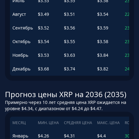
Июль
$
3.53
$
3.55
$
3.58
230.48
Август
$
3.49
$
3.51
$
3.54
226.67
Сентябрь
$
3.52
$
3.56
$
3.59
230.72
Октябрь
$
3.54
$
3.55
$
3.58
230.47
Ноябрь
$
3.53
$
3.63
$
3.84
237.89
Декабрь
$
3.68
$
3.74
$
3.82
247.52
Прогноз цены XRP на 2036 (2035)
Примерно через 10 лет средняя цена XRP ожидается на
уровне $4.34, с диапазоном от $4.24 до $4.47.
МЕСЯЦ
МИН. ЦЕНА
СРЕДНЯЯ ЦЕНА
МАКС. ЦЕНА
ROI
Январь
$
4.26
$
4.31
$
4.4
300.73