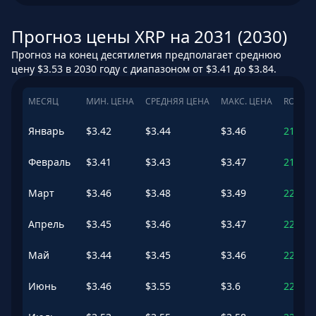
Прогноз цены XRP на 2031 (2030)
Прогноз на конец десятилетия предполагает среднюю
цену $3.53 в 2030 году с диапазоном от $3.41 до $3.84.
МЕСЯЦ
МИН. ЦЕНА
СРЕДНЯЯ ЦЕНА
МАКС. ЦЕНА
ROI
Январь
$
3.42
$
3.44
$
3.46
219.64
Февраль
$
3.41
$
3.43
$
3.47
219.06
Март
$
3.46
$
3.48
$
3.49
223.17
Апрель
$
3.45
$
3.46
$
3.47
221.61
Май
$
3.44
$
3.45
$
3.46
220.52
Июнь
$
3.46
$
3.55
$
3.6
229.85