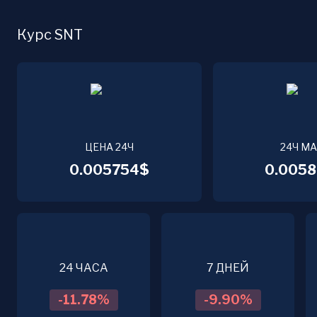
Курс SNT
ЦЕНА 24Ч
24Ч М
0.005754$
0.0058
24 ЧАСА
7 ДНЕЙ
-11.78
%
-9.90
%