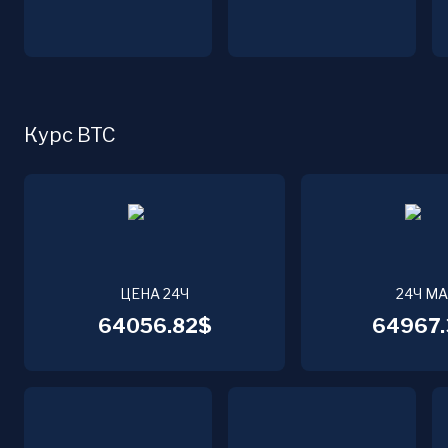
Курс BTC
ЦЕНА 24Ч
24Ч М
64056.82$
64967.