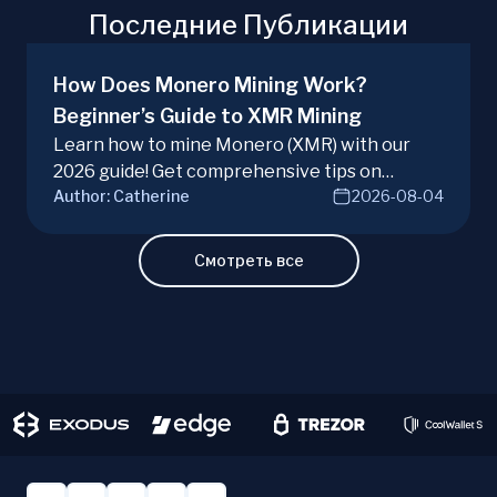
Последние Публикации
How Does Monero Mining Work?
Beginner’s Guide to XMR Mining
Learn how to mine Monero (XMR) with our
2026 guide! Get comprehensive tips on
Author:
Catherine
2026-08-04
hardware, software, and techniques for
successful Monero mining.
Смотреть все