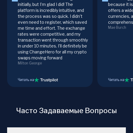
initially, but I’m glad I did! The
because it i
platform is incredibly intuitive, and
offers a wid
the process was so quick. I didn’t
currencies, 
even need to register, which saved
comprehensi
Mae Burch
me time and effort. The exchange
rates were competitive, and my
transaction went through smoothly
in under 10 minutes. I’ll definitely be
using ChangeHero for all my crypto
swaps moving forward
Milton George
Читать на
Читать на
Часто Задаваемые Вопросы