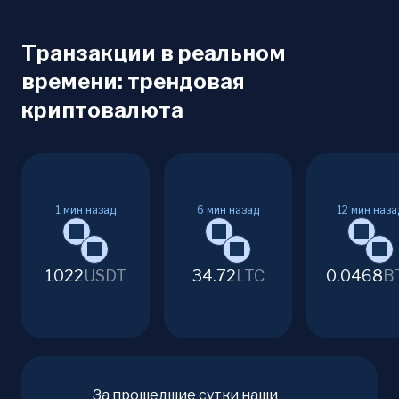
Транзакции в реальном
времени: трендовая
криптовалюта
1
мин назад
6
мин назад
12
мин наза
1022
USDT
34.72
LTC
0.0468
B
За прошедшие сутки наши