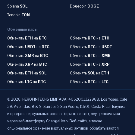
Solana
SOL
Dogecoin
DOGE
Toncoin
TON
Обменные пары
Обменять
ETH
на
BTC
Обменять
BTC
на
ETH
Обменять
USDT
на
BTC
Обменять
BTC
на
USDT
Обменять
XMR
на
BTC
Обменять
BTC
на
XMR
Обменять
XRP
на
BTC
Обменять
BTC
на
XRP
Обменять
ETH
на
SOL
Обменять
SOL
на
ETH
Обменять
LTC
на
BTC
Обменять
BTC
на
LTC
©
2026
.
HEROFINTECHS LIMITADA, 4062001322968. Los Yoses, Cale
39. Avenidas, 8 & 9, San José, San Pedro, 11501, Costa Rica.Покупка
и продажа виртуальных активов (криптовалют), осуществляемая
через веб-платформу ChangeHero (Веб-сайт), а также
опциональное хранение виртуальных активов, обрабатываются