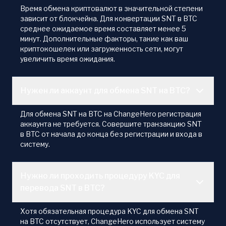
Время обмена криптовалют в значительной степени
зависит от блокчейна. Для конвертации SNT в BTC
среднее ожидаемое время составляет менее 5
минут. Дополнительные факторы, такие как ваш
криптокошелек или загруженность сети, могут
увеличить время ожидания.
Нужен ли аккаунт для обмена SNT на BTC?
Для обмена SNT на BTC на ChangeHero регистрация
аккаунта не требуется. Совершите транзакцию SNT
в BTC от начала до конца без регистрации и входа в
систему.
Нужно ли проходить процедуру KYC для
перевода SNT в BTC?
Хотя обязательная процедура KYC для обмена SNT
на BTC отсутствует, ChangeHero использует систему