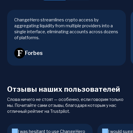
ChangeHero streamlines crypto access by
aggregating liquidity from multiple providers into a
single interface, eliminating accounts across dozens
of platforms.
Forbes
Отзывы наших пользователей
Слова ничего не стоят — особенно, если говорим только
мы. Почитайте сами отзывы, благодаря которым у нас
отличный рейтинг на Trustpilot.
I was hesitant to use ChangeHero
I would sugg