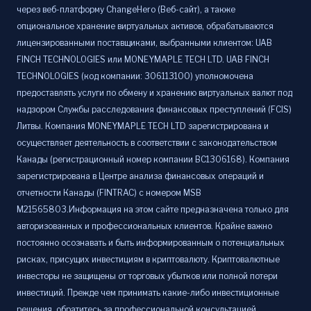
через веб-платформу ChangeHero (Веб-сайт), а также
опциональное хранение виртуальных активов, обрабатываются
лицензированными поставщиками, выбранными клиентом: UAB
FINCH TECHNOLOGIES или MONEYMAPLE TECH LTD. UAB FINCH
TECHNOLOGIES (код компании: 306113100) уполномочена
предоставлять услуги по обмену и хранению виртуальных валют под
надзором Службы расследования финансовых преступлений (FCIS)
Литвы. Компания MONEYMAPLE TECH LTD зарегистрирована и
осуществляет деятельность в соответствии с законодательством
Канады (регистрационный номер компании BC1306168). Компания
зарегистрирована в Центре анализа финансовых операций и
отчетности Канады (FINTRAC) с номером MSB
M21565803.Информация на этом сайте предназначена только для
авторизованных и профессиональных клиентов. Крайне важно
постоянно осознавать и быть информированным о потенциальных
рисках, присущих инвестициям в криптовалюту. Криптовалютные
инвесторы не защищены от торговых убытков или полной потери
инвестиций. Прежде чем принимать какие-либо инвестиционные
решения, обратитесь за профессиональной консультацией.