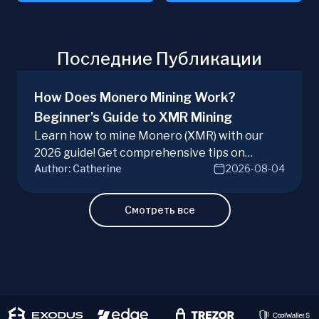
Последние Публикации
How Does Monero Mining Work?
Beginner’s Guide to XMR Mining
Learn how to mine Monero (XMR) with our
2026 guide! Get comprehensive tips on
Author:
Catherine
2026-08-04
hardware, software, and techniques for
successful Monero mining.
Смотреть все