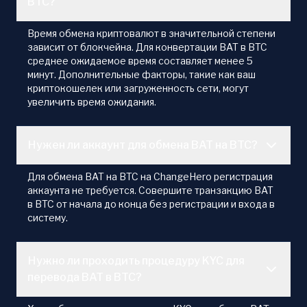
BTC?
Время обмена криптовалют в значительной степени
зависит от блокчейна. Для конвертации BAT в BTC
среднее ожидаемое время составляет менее 5
минут. Дополнительные факторы, такие как ваш
криптокошелек или загруженность сети, могут
увеличить время ожидания.
Нужен ли аккаунт для обмена BAT на BTC?
Для обмена BAT на BTC на ChangeHero регистрация
аккаунта не требуется. Совершите транзакцию BAT
в BTC от начала до конца без регистрации и входа в
систему.
Нужно ли проходить процедуру KYC для
перевода BAT в BTC?