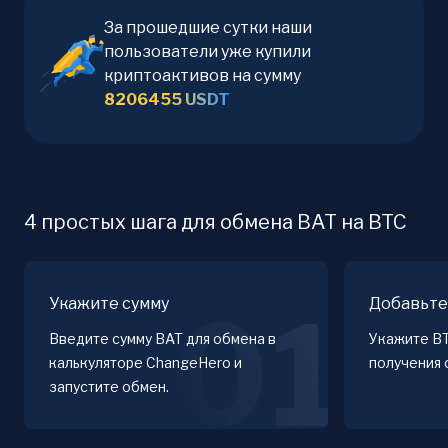
За прошедшие сутки наши
пользователи уже купили
криптоактивов на сумму
8206455
USDT
4 простых шага для обмена BAT на BTC
Укажите сумму
Добавьте
01
Введите сумму BAT для обмена в
Укажите B
калькуляторе ChangeHero и
получения 
запустите обмен.