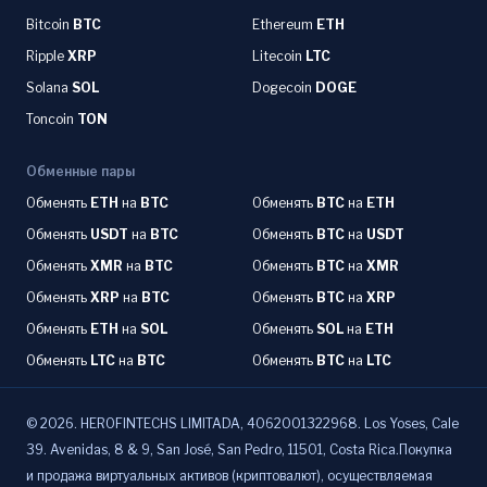
Bitcoin
BTC
Ethereum
ETH
Ripple
XRP
Litecoin
LTC
Solana
SOL
Dogecoin
DOGE
Toncoin
TON
Обменные пары
Обменять
ETH
на
BTC
Обменять
BTC
на
ETH
Обменять
USDT
на
BTC
Обменять
BTC
на
USDT
Обменять
XMR
на
BTC
Обменять
BTC
на
XMR
Обменять
XRP
на
BTC
Обменять
BTC
на
XRP
Обменять
ETH
на
SOL
Обменять
SOL
на
ETH
Обменять
LTC
на
BTC
Обменять
BTC
на
LTC
©
2026
.
HEROFINTECHS LIMITADA, 4062001322968. Los Yoses, Cale
39. Avenidas, 8 & 9, San José, San Pedro, 11501, Costa Rica.Покупка
и продажа виртуальных активов (криптовалют), осуществляемая