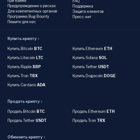
при найме
FAQ
Предупреждение о рисках
Поддержка
Для компетентных органов
Защита клиентов
Программа Bug Bounty
Пресс-кит
Пишите для нас
Купить крипту
Купить Bitcoin
BTC
Купить Ethereum
ETH
Купить Litecoin
LTC
Купить Solana
SOL
Купить Ripple
XRP
Купить Tether
USDT
Купить Tron
TRX
Купить Dogecoin
DOGE
Купить Cardano
ADA
Продать крипту
Продать Bitcoin
BTC
Продать Ethereum
ETH
Продать Tether
USDT
Продать Tron
TRX
Обменять крипту