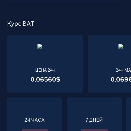
Курс BAT
ЦЕНА 24Ч
24Ч М
0.06560$
0.069
24 ЧАСА
7 ДНЕЙ