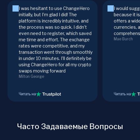
I was hesitant to use ChangeHero
I would sugg
initially, but I’m glad I did! The
because it i
platform is incredibly intuitive, and
offers a wid
the process was so quick. I didn’t
currencies, 
even need to register, which saved
comprehensi
Mae Burch
me time and effort. The exchange
rates were competitive, and my
transaction went through smoothly
in under 10 minutes. I’ll definitely be
using ChangeHero for all my crypto
swaps moving forward
Milton George
Читать на
Читать на
Часто Задаваемые Вопросы