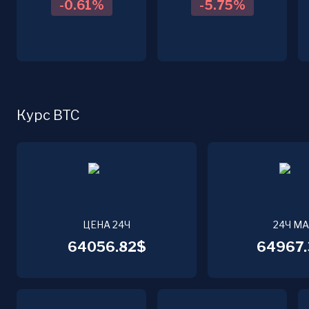
-0.61
%
-5.75
%
Курс BTC
ЦЕНА 24Ч
24Ч М
64056.82$
64967.