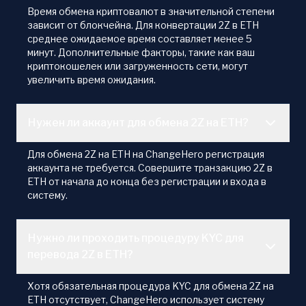
Время обмена криптовалют в значительной степени
зависит от блокчейна. Для конвертации 2Z в ETH
среднее ожидаемое время составляет менее 5
минут. Дополнительные факторы, такие как ваш
криптокошелек или загруженность сети, могут
увеличить время ожидания.
Нужен ли аккаунт для обмена 2Z на ETH?
Для обмена 2Z на ETH на ChangeHero регистрация
аккаунта не требуется. Совершите транзакцию 2Z в
ETH от начала до конца без регистрации и входа в
систему.
Нужно ли проходить процедуру KYC для
перевода 2Z в ETH?
Хотя обязательная процедура KYC для обмена 2Z на
ETH отсутствует, ChangeHero использует систему