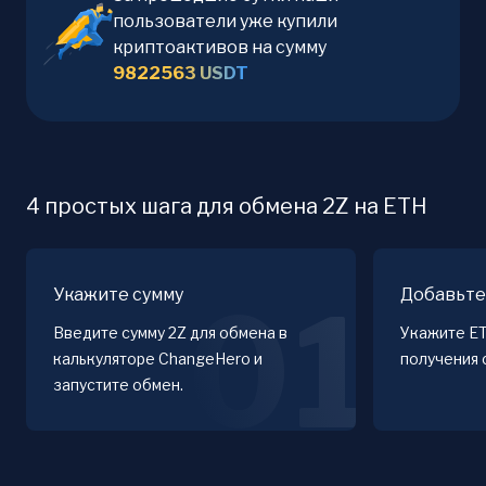
пользователи уже купили
криптоактивов на сумму
9822563
USDT
4 простых шага для обмена 2Z на ETH
Укажите сумму
Добавьте
01
Введите сумму 2Z для обмена в
Укажите E
калькуляторе ChangeHero и
получения 
запустите обмен.