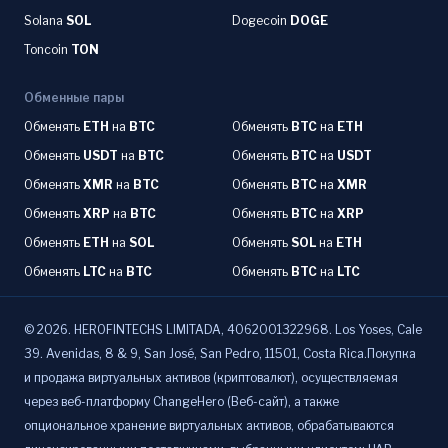
Solana
SOL
Dogecoin
DOGE
Toncoin
TON
Обменные пары
Обменять
ETH
на
BTC
Обменять
BTC
на
ETH
Обменять
USDT
на
BTC
Обменять
BTC
на
USDT
Обменять
XMR
на
BTC
Обменять
BTC
на
XMR
Обменять
XRP
на
BTC
Обменять
BTC
на
XRP
Обменять
ETH
на
SOL
Обменять
SOL
на
ETH
Обменять
LTC
на
BTC
Обменять
BTC
на
LTC
©
2026
.
HEROFINTECHS LIMITADA, 4062001322968. Los Yoses, Cale
39. Avenidas, 8 & 9, San José, San Pedro, 11501, Costa Rica.Покупка
и продажа виртуальных активов (криптовалют), осуществляемая
через веб-платформу ChangeHero (Веб-сайт), а также
опциональное хранение виртуальных активов, обрабатываются