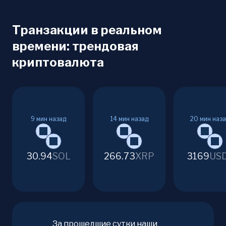
Транзакции в реальном
времени: трендовая
криптовалюта
9
мин назад
14
мин назад
20
мин наз
30.94
SOL
266.73
XRP
3169
US
За прошедшие сутки наши