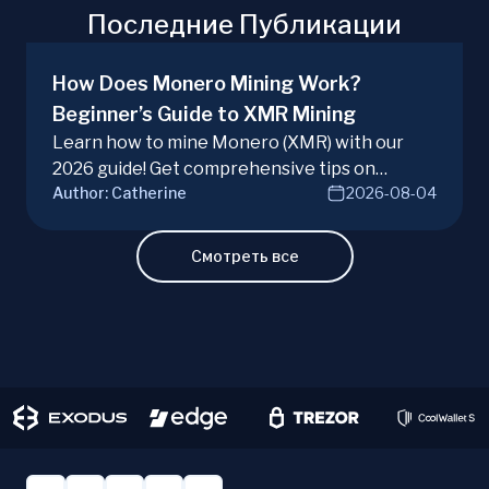
Последние Публикации
How Does Monero Mining Work?
Beginner’s Guide to XMR Mining
Learn how to mine Monero (XMR) with our
2026 guide! Get comprehensive tips on
Author:
Catherine
2026-08-04
hardware, software, and techniques for
successful Monero mining.
Смотреть все