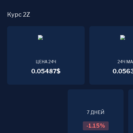
Курс 2Z
ЦЕНА 24Ч
24Ч М
0.05487$
0.056
7 ДНЕЙ
-1.15
%