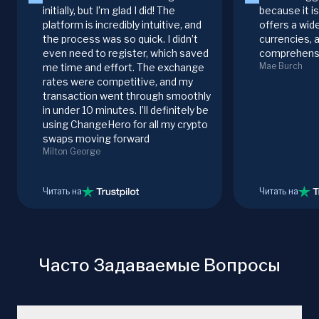
initially, but I’m glad I did! The
because it i
platform is incredibly intuitive, and
offers a wid
the process was so quick. I didn’t
currencies, 
even need to register, which saved
comprehensi
Mae Burch
me time and effort. The exchange
rates were competitive, and my
transaction went through smoothly
in under 10 minutes. I’ll definitely be
using ChangeHero for all my crypto
swaps moving forward
Milton George
Читать на
Читать на
Часто Задаваемые Вопросы