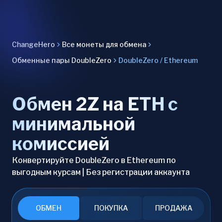
ChangeHero
Все монеты для обмена
Обменные пары DoubleZero
DoubleZero / Ethereum
Обмен 2Z на ETH с
минимальной
комиссией
Конвертируйте DoubleZero в Ethereum по
выгодным курсам | Без регистрации аккаунта
ОБМЕН
ПОКУПКА
ПРОДАЖА