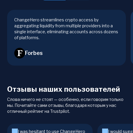
ChangeHero streamlines crypto access by
aggregating liquidity from multiple providers into a
single interface, eliminating accounts across dozens
of platforms.
Forbes
Отзывы наших пользователей
Слова ничего не стоят — особенно, если говорим только
мы. Почитайте сами отзывы, благодаря которым у нас
отличный рейтинг на Trustpilot.
I was hesitant to use ChangeHero
I would sugg