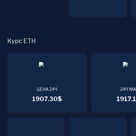
Курс ETH
ЦЕНА 24Ч
24Ч М
1907.30$
1917.1