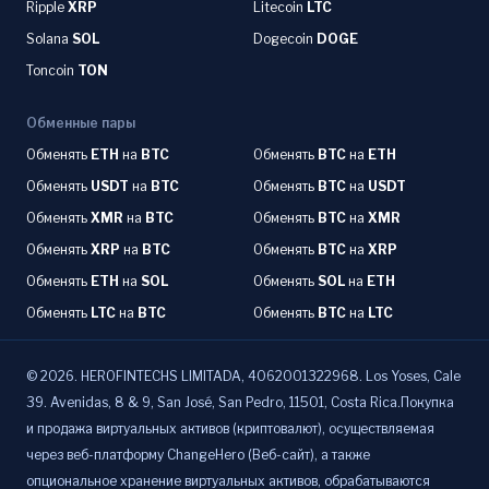
Ripple
XRP
Litecoin
LTC
Solana
SOL
Dogecoin
DOGE
Toncoin
TON
Обменные пары
Обменять
ETH
на
BTC
Обменять
BTC
на
ETH
Обменять
USDT
на
BTC
Обменять
BTC
на
USDT
Обменять
XMR
на
BTC
Обменять
BTC
на
XMR
Обменять
XRP
на
BTC
Обменять
BTC
на
XRP
Обменять
ETH
на
SOL
Обменять
SOL
на
ETH
Обменять
LTC
на
BTC
Обменять
BTC
на
LTC
©
2026
.
HEROFINTECHS LIMITADA, 4062001322968. Los Yoses, Cale
39. Avenidas, 8 & 9, San José, San Pedro, 11501, Costa Rica.Покупка
и продажа виртуальных активов (криптовалют), осуществляемая
через веб-платформу ChangeHero (Веб-сайт), а также
опциональное хранение виртуальных активов, обрабатываются