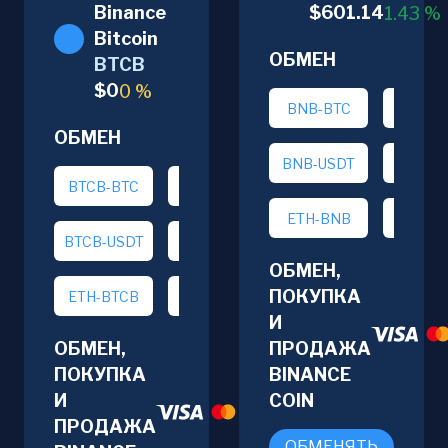
Binance
$
601.14
1.43
%
Bitcoin
ОБМЕН
BTCB
$
0
0
%
BNB-BTC
BNB-E
ОБМЕН
BNB-USDT
BTC-B
BTCB-BTC
BTCB-ETH
ETH-BNB
USDT-
BTCB-USDT
BTC-BTCB
ОБМЕН,
ПОКУПКА
ETH-BTCB
USDT-BTCB
И
ОБМЕН,
ПРОДАЖА
ПОКУПКА
BINANCE
И
COIN
ПРОДАЖА
ОБМЕНЯТЬ