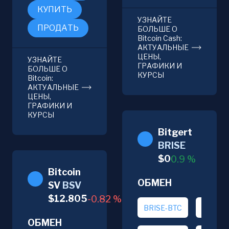
КУПИТЬ
УЗНАЙТЕ
ПРОДАТЬ
БОЛЬШЕ О
Bitcoin Cash:
АКТУАЛЬНЫЕ
ЦЕНЫ,
УЗНАЙТЕ
ГРАФИКИ И
БОЛЬШЕ О
КУРСЫ
Bitcoin:
АКТУАЛЬНЫЕ
ЦЕНЫ,
ГРАФИКИ И
КУРСЫ
Bitgert
BRISE
$
0
0.9
%
Bitcoin
ОБМЕН
SV
BSV
$
12.805
-0.82
%
BRISE-BTC
BRISE-
ОБМЕН