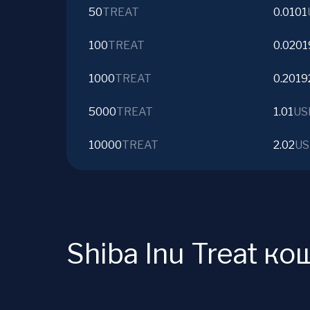
50
TREAT
0.0101
100
TREAT
0.0201
1000
TREAT
0.2019
5000
TREAT
1.01
US
10000
TREAT
2.02
US
Shiba Inu Treat к