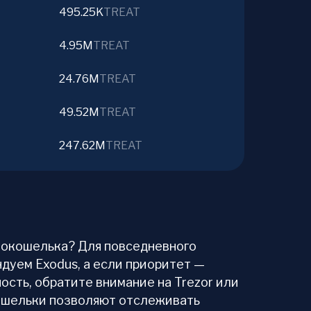
495.25K
TREAT
4.95M
TREAT
24.76M
TREAT
49.52M
TREAT
247.62M
TREAT
птокошелька? Для повседневного
дуем Exodus, а если приоритет —
ость, обратите внимание на Trezor или
 кошельки позволяют отслеживать