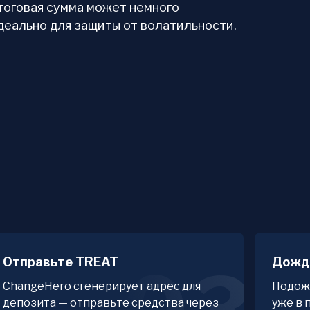
итоговая сумма может немного
деально для защиты от волатильности.
Отправьте TREAT
Дожд
ChangeHero сгенерирует адрес для
Подож
депозита — отправьте средства через
уже в 