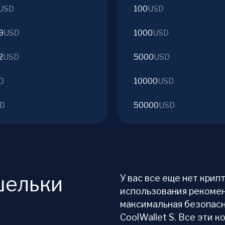
USD
100
USD
9
USD
1000
USD
2
USD
5000
USD
D
10000
USD
D
50000
USD
ошельки
У вас все еще нет кри
использования рекомен
максимальная безопасн
CoolWallet S. Все эти