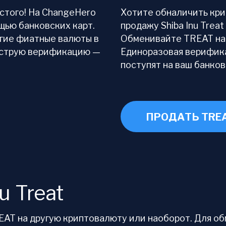
остого! На ChangeHero
Хотите обналичить кр
ощью банковских карт.
продажу Shiba Inu Trea
угие фиатные валюты в
Обменивайте TREAT на
ыструю верификацию —
Единоразовая верифика
поступят на ваш банков
ПРОДАТЬ TRE
u Treat
T на другую криптовалюту или наоборот. Для обме