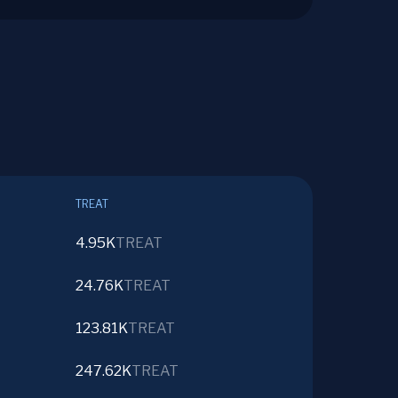
TREAT
4.95K
TREAT
24.76K
TREAT
123.81K
TREAT
247.62K
TREAT