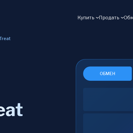
Купить
Продать
Обм
 Treat
ОБМЕН
eat