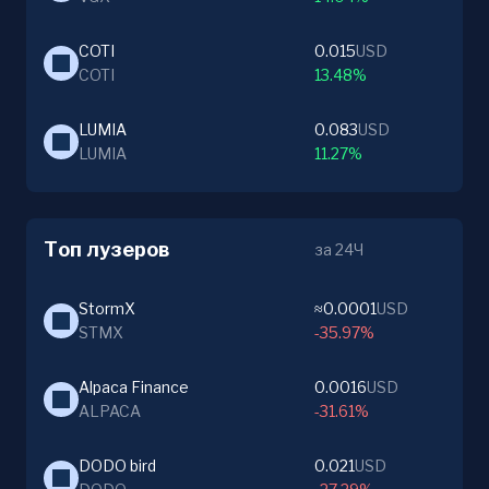
COTI
0.015
USD
COTI
13.48%
LUMIA
0.083
USD
LUMIA
11.27%
Топ лузеров
за 24Ч
StormX
≈0.0001
USD
STMX
-35.97%
Alpaca Finance
0.0016
USD
ALPACA
-31.61%
DODO bird
0.021
USD