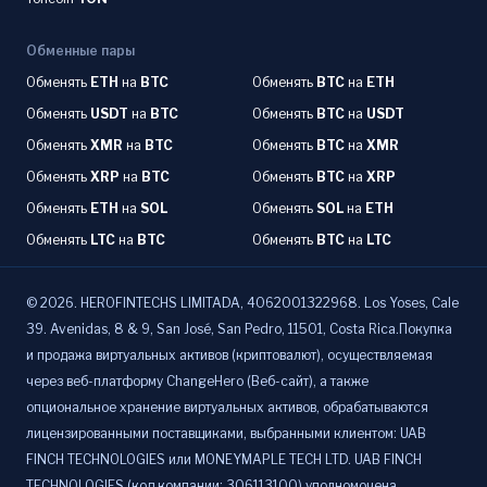
Обменные пары
Обменять
ETH
на
BTC
Обменять
BTC
на
ETH
Обменять
USDT
на
BTC
Обменять
BTC
на
USDT
Обменять
XMR
на
BTC
Обменять
BTC
на
XMR
Обменять
XRP
на
BTC
Обменять
BTC
на
XRP
Обменять
ETH
на
SOL
Обменять
SOL
на
ETH
Обменять
LTC
на
BTC
Обменять
BTC
на
LTC
©
2026
.
HEROFINTECHS LIMITADA, 4062001322968. Los Yoses, Cale
39. Avenidas, 8 & 9, San José, San Pedro, 11501, Costa Rica.Покупка
и продажа виртуальных активов (криптовалют), осуществляемая
через веб-платформу ChangeHero (Веб-сайт), а также
опциональное хранение виртуальных активов, обрабатываются
лицензированными поставщиками, выбранными клиентом: UAB
FINCH TECHNOLOGIES или MONEYMAPLE TECH LTD. UAB FINCH
TECHNOLOGIES (код компании: 306113100) уполномочена