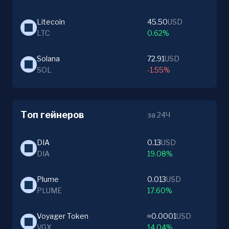
Litecoin
45.50
USD
LTC
0.62%
Solana
72.91
USD
SOL
-1.55%
Топ гейнеров
за 24Ч
DIA
0.13
USD
DIA
19.08%
Plume
0.013
USD
PLUME
17.60%
Voyager Token
≈0.0001
USD
VGX
14.04%