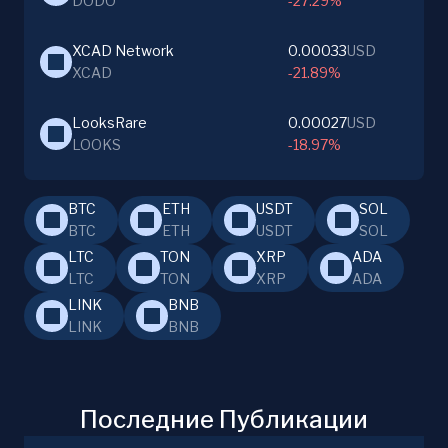
DODO
-27.29%
XCAD Network
0.00033
USD
XCAD
-21.89%
LooksRare
0.00027
USD
LOOKS
-18.97%
BTC
ETH
USDT
SOL
BTC
ETH
USDT
SOL
LTC
TON
XRP
ADA
LTC
TON
XRP
ADA
LINK
BNB
LINK
BNB
Последние Публикации