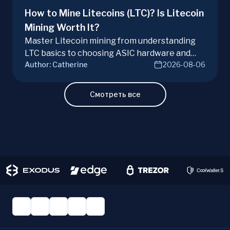
How to Mine Litecoins (LTC)? Is Litecoin
Mining Worth It?
Master Litecoin mining from understanding
LTC basics to choosing ASIC hardware and
Author:
Catherine
2026-08-06
joining mining pools. Optimize your Litecoin
mining for maximum profit today.
Смотреть все