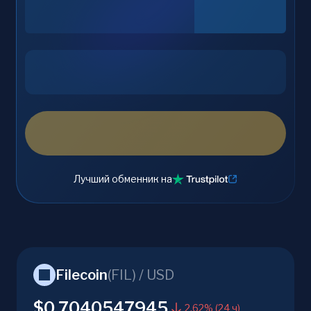
Лучший обменник на
Filecoin
(
FIL
) /
USD
$0.7040547945
2.62% (24 ч)