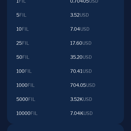
1
FIL
0.70405
USD
5
FIL
3.52
USD
10
FIL
7.04
USD
25
FIL
17.60
USD
50
FIL
35.20
USD
100
FIL
70.41
USD
1000
FIL
704.05
USD
5000
FIL
3.52K
USD
10000
FIL
7.04K
USD