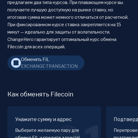
предлагаем два типа курсов. При плавающем курсе вы
получаете лучшую доступную на рынке ставку, но
итоговая сумма может немного отличаться от расчетной.
При фиксированном курсе ставка закрепляется на 15
минут — идеально для защиты от волатильности.
ChangeHero гарантирует оптимальный курс обмена
Filecoin для всех операций.
Обменять FIL
EXCHANGE-TRANSACTION
Как обменять Filecoin
Укажите сумму и адрес
Подтверд
Выберите желаемую пару для
Перепровер
обмена FIL и введите адрес(а)
подтверди