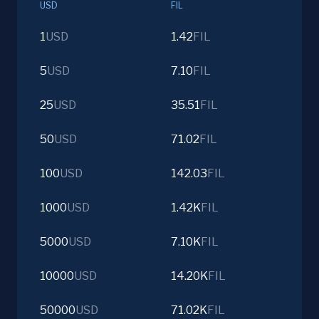
USD
FIL
1
USD
1.42
FIL
5
USD
7.10
FIL
25
USD
35.51
FIL
50
USD
71.02
FIL
100
USD
142.03
FIL
1000
USD
1.42K
FIL
5000
USD
7.10K
FIL
10000
USD
14.20K
FIL
50000
USD
71.02K
FIL