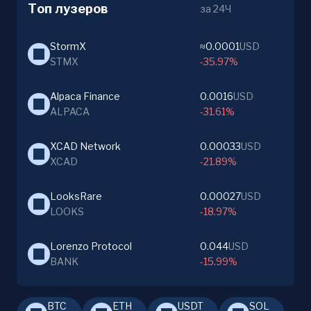
Топ лузеров
за 24Ч
StormX
≈0.0001
USD
STMX
-35.97%
Alpaca Finance
0.0016
USD
ALPACA
-31.61%
XCAD Network
0.00033
USD
XCAD
-21.89%
LooksRare
0.00027
USD
LOOKS
-18.97%
Lorenzo Protocol
0.044
USD
BANK
-15.99%
BTC
ETH
USDT
SOL