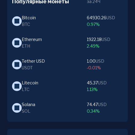
Популярные монеты
за 24Ч
Bitcoin
64930.26
USD
BTC
0.97%
Ethereum
1922.18
USD
ETH
2.49%
Tether USD
1.00
USD
USDT
-0.01%
Litecoin
45.37
USD
LTC
1.13%
Solana
74.47
USD
SOL
0.34%