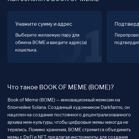
Укажите сумму и адрес
Подтверд
01
Выберите желаемую пару для
Перепровер
обмена BOME и введите адрес(а)
подтверди
кошелька.
Что такое BOOK OF MEME (BOME)?
Book of Meme (BOME) — инновационный мемкоин на
блокчейне Solana. Созданный художником Darkfarms, он
нацелен на создание постоянного децентрализованного
архива мем-культуры, чтобы цифровые мемы никогда не
терялись. Помимо хранения, BOME стремится объединить
мемы с DeFi и NFT, предлагая инструменты для создания