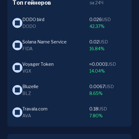
Топ гейнеров
за 24Ч
DODO bird
0.026
USD
DODO
42.37%
Solana Name Service
0.02
USD
FIDA
16.84%
Voyager Token
≈0.0001
USD
VGX
14.04%
Bluzelle
0.0067
USD
BLZ
8.65%
Travala.com
0.18
USD
AVA
7.80%