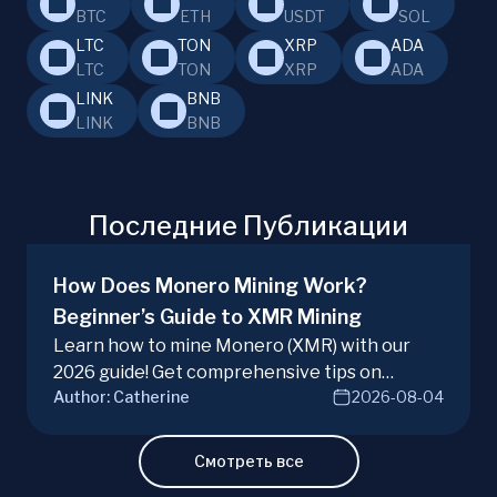
BTC
ETH
USDT
SOL
LTC
TON
XRP
ADA
LTC
TON
XRP
ADA
LINK
BNB
LINK
BNB
Последние Публикации
How Does Monero Mining Work?
Beginner’s Guide to XMR Mining
Learn how to mine Monero (XMR) with our
2026 guide! Get comprehensive tips on
Author:
Catherine
2026-08-04
hardware, software, and techniques for
successful Monero mining.
Смотреть все