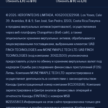
Обменять
LTC
на
BTC
Обменять
BTC
на
LTC
©
2026
.
HEROFINTECHS LIMITADA, 4062001322968. Los Yoses, Cale
39. Avenidas, 8 & 9, San José, San Pedro, 11501, Costa Rica.Покупка
и продажа виртуальных активов (криптовалют), осуществляемая
через веб-платформу ChangeHero (Веб-сайт), а также
опциональное хранение виртуальных активов, обрабатываются
лицензированными поставщиками, выбранными клиентом: UAB
FINCH TECHNOLOGIES или MONEYMAPLE TECH LTD. UAB FINCH
TECHNOLOGIES (код компании: 306113100) уполномочена
предоставлять услуги по обмену и хранению виртуальных валют под
надзором Службы расследования финансовых преступлений (FCIS)
Литвы. Компания MONEYMAPLE TECH LTD зарегистрирована и
осуществляет деятельность в соответствии с законодательством
Канады (регистрационный номер компании BC1306168). Компания
зарегистрирована в Центре анализа финансовых операций и
отчетности Канады (FINTRAC) с номером MSB
M21565803.Информация на этом сайте предназначена только для
авторизованных и профессиональных клиентов. Крайне важно