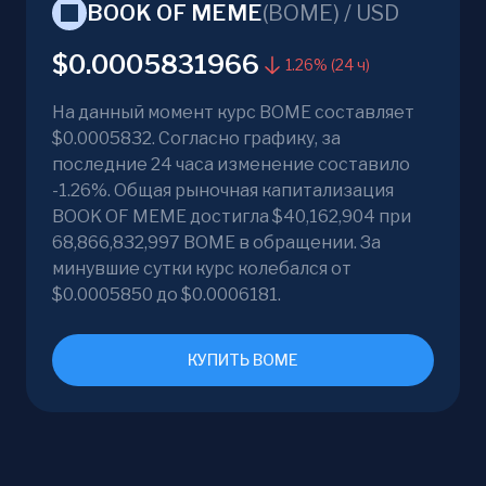
BOOK OF MEME
(
BOME
) /
USD
$0.0005831966
1.26% (24 ч)
На данный момент курс BOME составляет
$0.0005832. Согласно графику, за
последние 24 часа изменение составило
-1.26%. Общая рыночная капитализация
BOOK OF MEME достигла $40,162,904 при
68,866,832,997 BOME в обращении. За
минувшие сутки курс колебался от
$0.0005850 до $0.0006181.
КУПИТЬ BOME