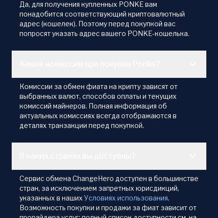
Да, для получения купленных PONKE вам
понадобится соответствующий криптовалютный
адрес (кошелек). Поэтому перед покупкой вас
попросят указать адрес вашего PONKE-кошелька.
Какие комиссии при покупке Ponke?
Комиссии за обмен фиата на крипту зависят от
выбранных валют, способов оплаты и текущих
комиссий майнеров. Полная информация об
актуальных комиссиях всегда отображаются в
деталях транзакции перед покупкой.
В каких странах вы доступны?
Сервис обмена ChangeHero доступен в большинстве
стран, за исключением запретных юрисдикций,
указанных в наших
Условиях использования
.
Возможность покупки и продажи за фиат зависит от
провайдера услуг: полный список доступности см. на