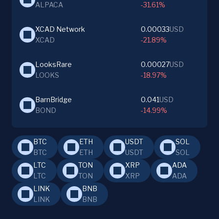
ALPACA
-31.61%
XCAD Network
0.00033
USD
XCAD
-21.89%
LooksRare
0.00027
USD
LOOKS
-18.97%
BarnBridge
0.041
USD
BOND
-14.99%
BTC
ETH
USDT
SOL
BTC
ETH
USDT
SOL
LTC
TON
XRP
ADA
LTC
TON
XRP
ADA
LINK
BNB
LINK
BNB