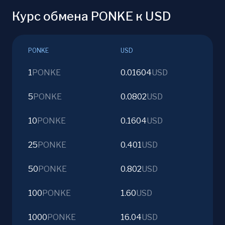
Курс обмена PONKE к USD
PONKE
USD
1
PONKE
0.01604
USD
5
PONKE
0.0802
USD
10
PONKE
0.1604
USD
25
PONKE
0.401
USD
50
PONKE
0.802
USD
100
PONKE
1.60
USD
1000
PONKE
16.04
USD