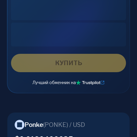
КУПИТЬ
Лучший обменник на
Ponke
(
PONKE
) /
USD