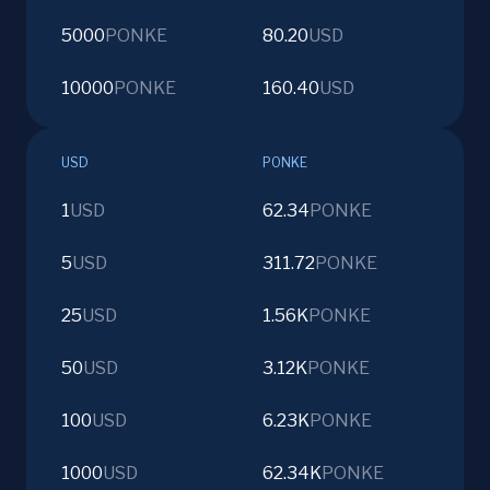
5000
PONKE
80.20
USD
10000
PONKE
160.40
USD
USD
PONKE
1
USD
62.34
PONKE
5
USD
311.72
PONKE
25
USD
1.56K
PONKE
50
USD
3.12K
PONKE
100
USD
6.23K
PONKE
1000
USD
62.34K
PONKE