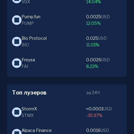
VGX
14.04%
Pump.fun
0.0025
USD
PUMP
12.05%
Bio Protocol
0.025
USD
BIO
11.01%
Freysa
0.0026
USD
FAI
8.23%
Топ лузеров
за 24Ч
StormX
≈0.0001
USD
STMX
-35.97%
Alpaca Finance
0.0016
USD