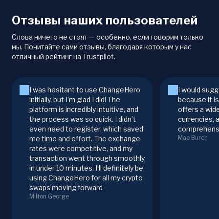
Отзывы наших пользователей
Слова ничего не стоят — особенно, если говорим только
мы. Почитайте сами отзывы, благодаря которым у нас
отличный рейтинг на Trustpilot.
I was hesitant to use ChangeHero
I would sugg
initially, but I’m glad I did! The
because it i
platform is incredibly intuitive, and
offers a wid
the process was so quick. I didn’t
currencies, 
even need to register, which saved
comprehensi
Mae Burch
me time and effort. The exchange
rates were competitive, and my
transaction went through smoothly
in under 10 minutes. I’ll definitely be
using ChangeHero for all my crypto
swaps moving forward
Milton George