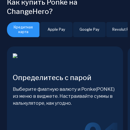
Как купить Ponke на
ChangeHero?
Кредитная
Apple Pay
Google Pay
Revolut P
карта
Определитесь с парой
Выберите фиатную валюту и Ponke(PONKE)
из меню в виджете. Настраивайте суммы в
калькуляторе, как угодно.