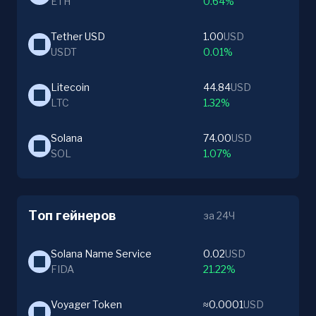
ETH
0.64%
Tether USD
1.00
USD
USDT
0.01%
Litecoin
44.84
USD
LTC
1.32%
Solana
74.00
USD
SOL
1.07%
Топ гейнеров
за 24Ч
Solana Name Service
0.02
USD
FIDA
21.22%
Voyager Token
≈0.0001
USD