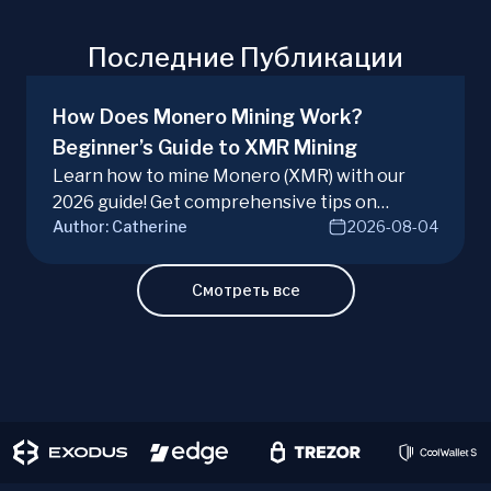
Последние Публикации
How Does Monero Mining Work?
Beginner’s Guide to XMR Mining
Learn how to mine Monero (XMR) with our
2026 guide! Get comprehensive tips on
Author:
Catherine
2026-08-04
hardware, software, and techniques for
successful Monero mining.
Смотреть все