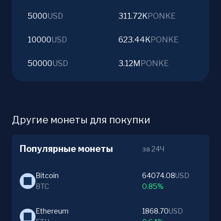
5000
USD
311.72K
PONKE
10000
USD
623.44K
PONKE
50000
USD
3.12M
PONKE
Другие монеты для покупки
Популярные монеты
за 24Ч
Bitcoin
64074.08
USD
BTC
0.85%
Ethereum
1868.70
USD