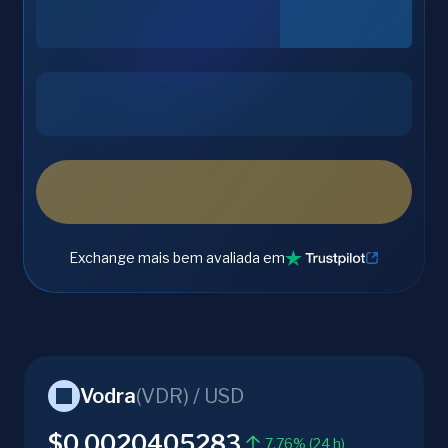
Exchange mais bem avaliada em
Vodra
(
VDR
) /
USD
$0.0020405283
7.76% (24 h)