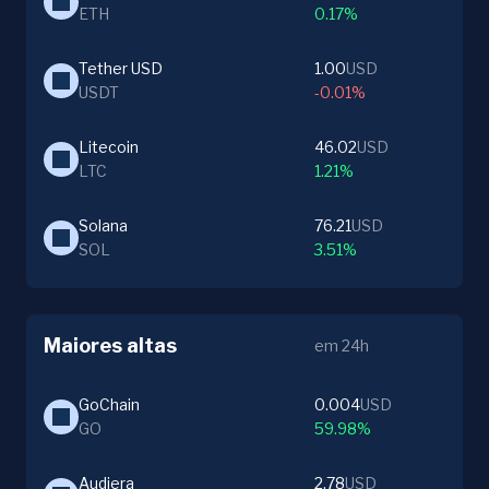
ETH
0.17%
Tether USD
1.00
USD
USDT
-0.01%
Litecoin
46.02
USD
LTC
1.21%
Solana
76.21
USD
SOL
3.51%
Maiores altas
em 24h
GoChain
0.004
USD
GO
59.98%
Audiera
2.78
USD