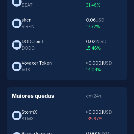
BEAT
31.46%
siren
0.06
USD
SIREN
17.72%
DODO bird
0.022
USD
DODO
15.46%
Voyager Token
≈0.0001
USD
VGX
14.04%
Maiores quedas
em 24h
StormX
≈0.0001
USD
STMX
-35.97%
Alpaca Finance
0.0016
USD