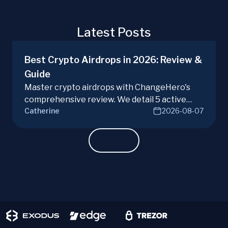
Latest Posts
Best Crypto Airdrops in 2026: Review &
Guide
Master crypto airdrops with ChangeHero's
comprehensive review. We detail 5 active
Catherine
2026-08-07
campaigns, risks, benefits, and a vital checklist
for discerning real opportunities from scams.
Learn more.