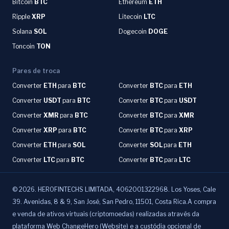
Bitcoin
BTC
Ethereum
ETH
Ripple
XRP
Litecoin
LTC
Solana
SOL
Dogecoin
DOGE
Toncoin
TON
Pares de troca
Converter
ETH
para
BTC
Converter
BTC
para
ETH
Converter
USDT
para
BTC
Converter
BTC
para
USDT
Converter
XMR
para
BTC
Converter
BTC
para
XMR
Converter
XRP
para
BTC
Converter
BTC
para
XRP
Converter
ETH
para
SOL
Converter
SOL
para
ETH
Converter
LTC
para
BTC
Converter
BTC
para
LTC
©
2026
.
HEROFINTECHS LIMITADA, 4062001322968. Los Yoses, Cale
39. Avenidas, 8 & 9, San José, San Pedro, 11501, Costa Rica.A compra
e venda de ativos virtuais (criptomoedas) realizadas através da
plataforma Web ChangeHero (Website) e a custódia opcional de