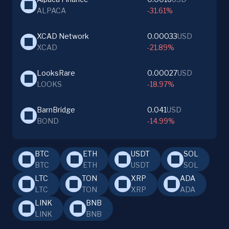
ALPACA
-31.61%
XCAD Network
0.00033
USD
XCAD
-21.89%
LooksRare
0.00027
USD
LOOKS
-18.97%
BarnBridge
0.041
USD
BOND
-14.99%
BTC
ETH
USDT
SOL
BTC
ETH
USDT
SOL
LTC
TON
XRP
ADA
LTC
TON
XRP
ADA
LINK
BNB
LINK
BNB