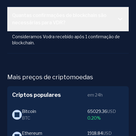
Quantas confirmações de blockchain são
necessárias para VDR?
Consideramos Vodra recebido após 1 confirmação de
blockchain.
Mais preços de criptomoedas
Criptos populares
em 24h
Bitcoin
65029.36
USD
BTC
0.20%
Ethereum
1918.84
USD