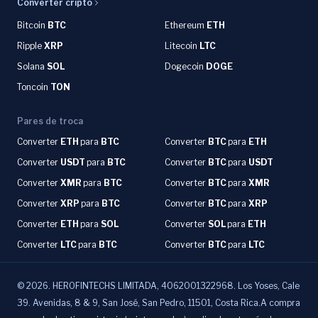
Converter cripto
Bitcoin
BTC
Ethereum
ETH
Ripple
XRP
Litecoin
LTC
Solana
SOL
Dogecoin
DOGE
Toncoin
TON
Pares de troca
Converter
ETH
para
BTC
Converter
BTC
para
ETH
Converter
USDT
para
BTC
Converter
BTC
para
USDT
Converter
XMR
para
BTC
Converter
BTC
para
XMR
Converter
XRP
para
BTC
Converter
BTC
para
XRP
Converter
ETH
para
SOL
Converter
SOL
para
ETH
Converter
LTC
para
BTC
Converter
BTC
para
LTC
©
2026
.
HEROFINTECHS LIMITADA, 4062001322968. Los Yoses, Cale
39. Avenidas, 8 & 9, San José, San Pedro, 11501, Costa Rica.A compra