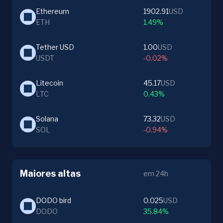
Ethereum
1902.91
USD
ETH
1.49%
Tether USD
1.00
USD
USDT
-0.02%
Litecoin
45.17
USD
LTC
0.43%
Solana
73.32
USD
SOL
-0.94%
Maiores altas
em 24h
DODO bird
0.025
USD
DODO
35.84%