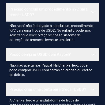
Preciso concluir um procedimento KYC para
trocar USDD?
Não, você não é obrigado a concluir um procedimento
KYC para uma Troca de USDD. No entanto, podemos
solicitar que você o faça se nosso sistema de
detecção de ameaças levantar um alerta.
Posso comprar USDD com Paypal?
Não, não aceitamos Paypal. Na ChangeHero, você
pode comprar USDD com cartão de crédito ou cartão
de débito.
Preciso criar uma conta para trocar USDD?
A ChangeHero é uma plataforma de troca de
criptomoedas totalmente sem registro. Você não será