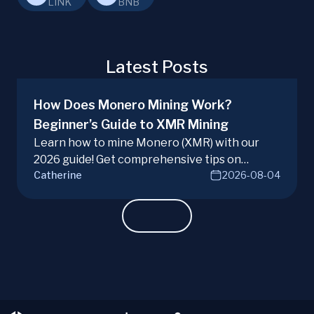
LINK
BNB
Latest Posts
How Does Monero Mining Work?
Beginner’s Guide to XMR Mining
Learn how to mine Monero (XMR) with our
2026 guide! Get comprehensive tips on
Catherine
2026-08-04
hardware, software, and techniques for
successful Monero mining.