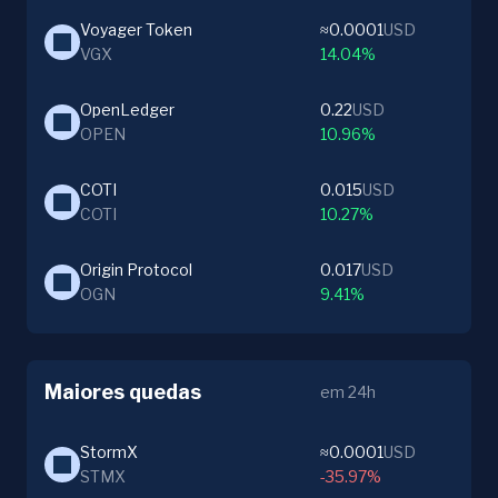
Voyager Token
≈0.0001
USD
VGX
14.04%
OpenLedger
0.22
USD
OPEN
10.96%
COTI
0.015
USD
COTI
10.27%
Origin Protocol
0.017
USD
OGN
9.41%
Maiores quedas
em 24h
StormX
≈0.0001
USD
STMX
-35.97%