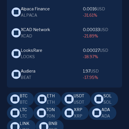
Alpaca Finance
0.0016
USD
ALPACA
-31.61%
XCAD Network
0.00033
USD
XCAD
-21.89%
LooksRare
0.00027
USD
LOOKS
-18.97%
Audiera
1.97
USD
BEAT
-17.95%
BTC
ETH
USDT
SOL
BTC
ETH
USDT
SOL
LTC
TON
XRP
ADA
LTC
TON
XRP
ADA
LINK
BNB