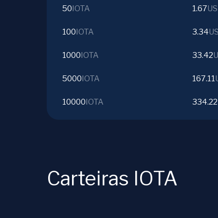
50
IOTA
1.67
US
100
IOTA
3.34
U
1000
IOTA
33.42
5000
IOTA
167.11
10000
IOTA
334.22
Carteiras IOTA