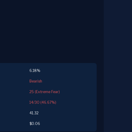
6.18%
Bearish
25 (Extreme Fear)
14/30 (46.67%)
41.32
$0.06