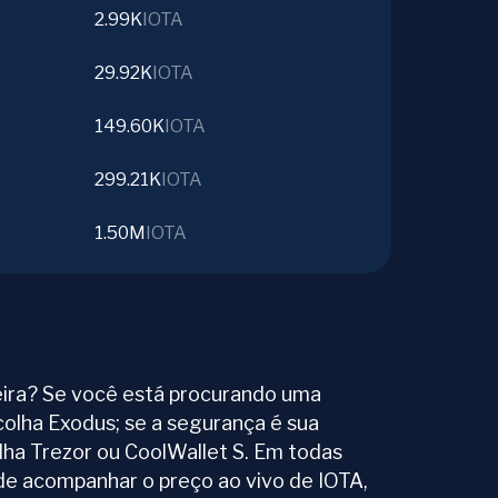
2.99K
IOTA
29.92K
IOTA
149.60K
IOTA
299.21K
IOTA
1.50M
IOTA
ira? Se você está procurando uma
colha Exodus; se a segurança é sua
olha Trezor ou CoolWallet S. Em todas
ode acompanhar o preço ao vivo de IOTA,