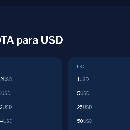
OTA para USD
USD
42
USD
1
USD
1
USD
5
USD
22
USD
25
USD
54
USD
50
USD