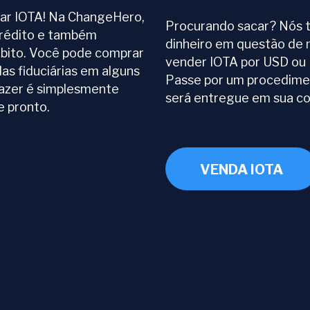
rar IOTA! Na ChangeHero,
Procurando sacar? Nós t
crédito e também
dinheiro em questão de
bito. Você pode comprar
vender IOTA por USD ou
s fiduciárias em alguns
Passe por um procedimen
fazer é simplesmente
será entregue em sua co
e pronto.
VENDA IOTA