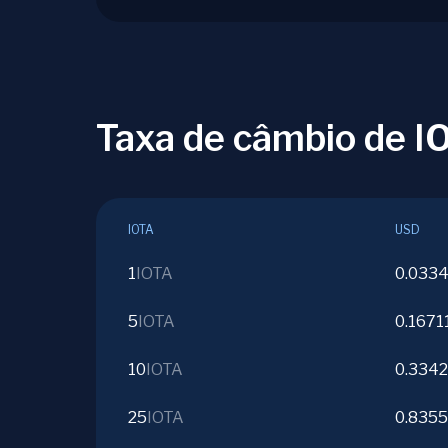
Taxa de câmbio de I
IOTA
USD
1
IOTA
0.033
5
IOTA
0.1671
10
IOTA
0.334
25
IOTA
0.835