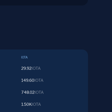
IOTA
29.92
IOTA
149.60
IOTA
748.02
IOTA
1.50K
IOTA