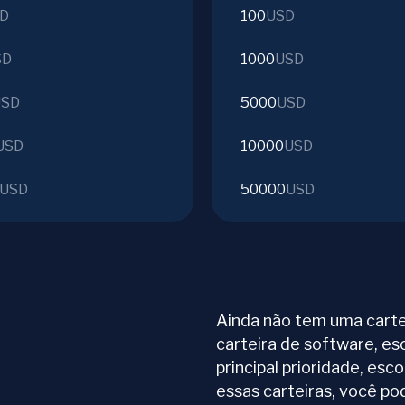
D
100
USD
SD
1000
USD
USD
5000
USD
USD
10000
USD
USD
50000
USD
Ainda não tem uma carte
carteira de software, es
principal prioridade, esc
essas carteiras, você p