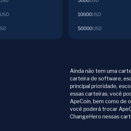
USD
5000
USD
USD
10000
USD
SD
50000
USD
Ainda não tem uma carte
carteira de software, es
principal prioridade, esc
essas carteiras, você p
ApeCoin, bem como de ou
você poderá trocar ApeC
ChangeHero nessas carte