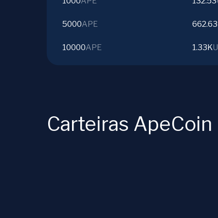
1000
APE
132.53
5000
APE
662.63
10000
APE
1.33K
U
Carteiras ApeCoin