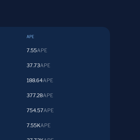
APE
7.55
APE
37.73
APE
188.64
APE
377.28
APE
754.57
APE
7.55K
APE