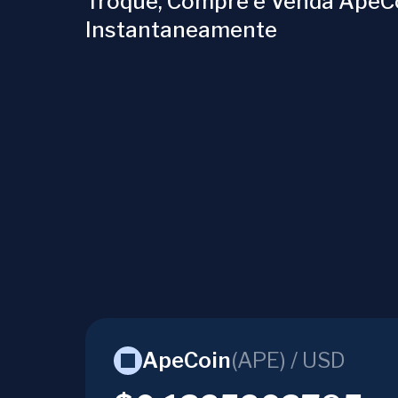
Troque, Compre e Venda ApeC
Instantaneamente
ApeCoin
(
APE
) /
USD