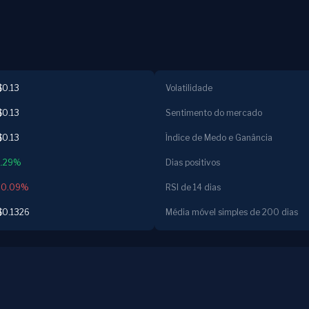
$0.13
Volatilidade
$0.13
Sentimento do mercado
$0.13
Índice de Medo e Ganância
1.29%
Dias positivos
-0.09%
RSI de 14 dias
$0.1326
Média móvel simples de 200 dias