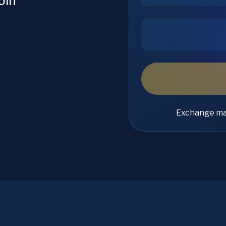
oin
Exchange ma