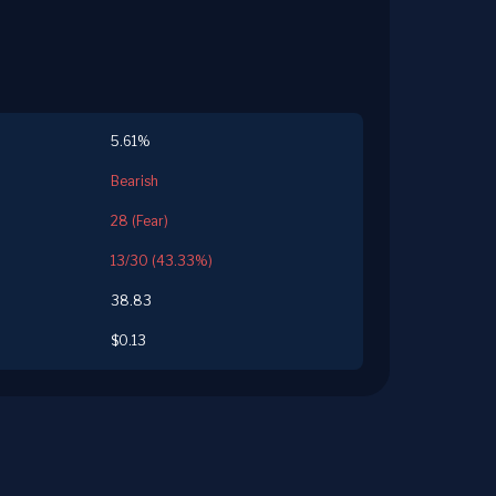
5.61%
Bearish
28 (Fear)
13/30 (43.33%)
38.83
$0.13