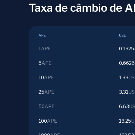
Taxa de câmbio de 
APE
USD
1
APE
0.1325
5
APE
0.662
10
APE
1.33
US
25
APE
3.31
US
50
APE
6.63
U
100
APE
13.25
U