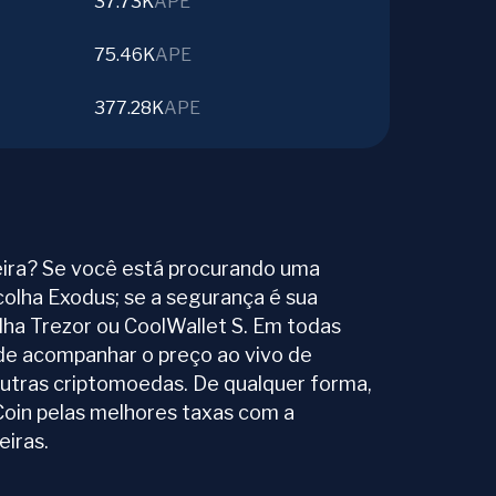
37.73K
APE
75.46K
APE
377.28K
APE
ira? Se você está procurando uma
colha Exodus; se a segurança é sua
olha Trezor ou CoolWallet S. Em todas
ode acompanhar o preço ao vivo de
tras criptomoedas. De qualquer forma,
oin pelas melhores taxas com a
iras.