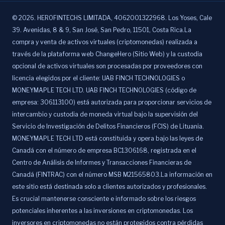
©
2026
.
HEROFINTECHS LIMITADA, 4062001322968. Los Yoses, Cale
39. Avenidas, 8 & 9, San José, San Pedro, 11501, Costa Rica.La
compra y venta de activos virtuales (criptomonedas) realizada a
través de la plataforma web ChangeHero (Sitio Web) y la custodia
opcional de activos virtuales son procesadas por proveedores con
licencia elegidos por el cliente: UAB FINCH TECHNOLOGIES o
MONEYMAPLE TECH LTD. UAB FINCH TECHNOLOGIES (código de
empresa: 306113100) está autorizada para proporcionar servicios de
intercambio y custodia de moneda virtual bajo la supervisión del
Servicio de Investigación de Delitos Financieros (FCIS) de Lituania.
MONEYMAPLE TECH LTD está constituida y opera bajo las leyes de
Canadá con el número de empresa BC1306168, registrada en el
Centro de Análisis de Informes y Transacciones Financieras de
Canadá (FINTRAC) con el número MSB M21565803.La información en
este sitio está destinada solo a clientes autorizados y profesionales.
Es crucial mantenerse consciente e informado sobre los riesgos
potenciales inherentes a las inversiones en criptomonedas. Los
inversores en criptomonedas no están protegidos contra pérdidas