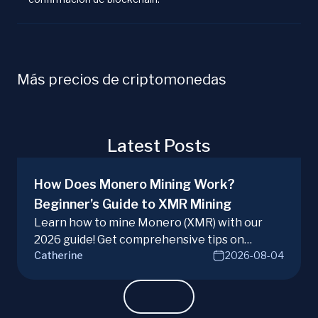
Más precios de criptomonedas
Latest Posts
How Does Monero Mining Work?
Beginner’s Guide to XMR Mining
Learn how to mine Monero (XMR) with our
2026 guide! Get comprehensive tips on
Catherine
2026-08-04
hardware, software, and techniques for
successful Monero mining.