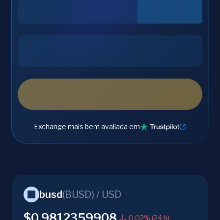
Exchange mais bem avaliada em
busd
(
BUSD
) /
USD
$0.9812359908
0.02% (24 h)