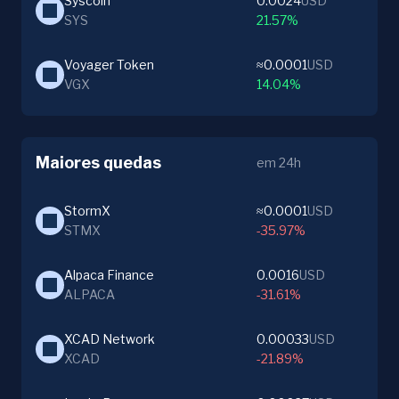
Syscoin
0.0024
USD
SYS
21.57%
Voyager Token
≈0.0001
USD
VGX
14.04%
Maiores quedas
em 24h
StormX
≈0.0001
USD
STMX
-35.97%
Alpaca Finance
0.0016
USD
ALPACA
-31.61%
XCAD Network
0.00033
USD
XCAD
-21.89%