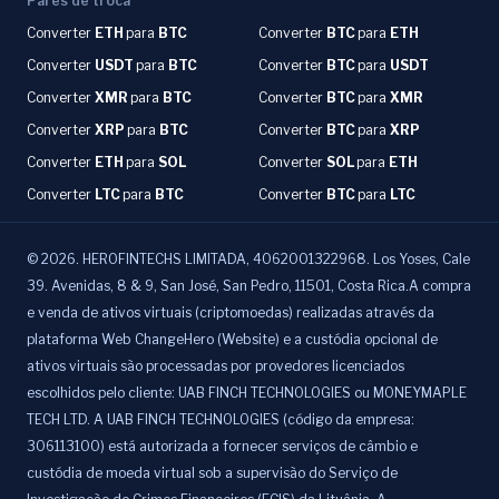
Pares de troca
Converter
ETH
para
BTC
Converter
BTC
para
ETH
Converter
USDT
para
BTC
Converter
BTC
para
USDT
Converter
XMR
para
BTC
Converter
BTC
para
XMR
Converter
XRP
para
BTC
Converter
BTC
para
XRP
Converter
ETH
para
SOL
Converter
SOL
para
ETH
Converter
LTC
para
BTC
Converter
BTC
para
LTC
©
2026
.
HEROFINTECHS LIMITADA, 4062001322968. Los Yoses, Cale
39. Avenidas, 8 & 9, San José, San Pedro, 11501, Costa Rica.A compra
e venda de ativos virtuais (criptomoedas) realizadas através da
plataforma Web ChangeHero (Website) e a custódia opcional de
ativos virtuais são processadas por provedores licenciados
escolhidos pelo cliente: UAB FINCH TECHNOLOGIES ou MONEYMAPLE
TECH LTD. A UAB FINCH TECHNOLOGIES (código da empresa:
306113100) está autorizada a fornecer serviços de câmbio e
custódia de moeda virtual sob a supervisão do Serviço de