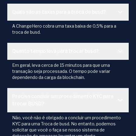
Quais são as taxas para a troca de busd?
A ChangeHero cobra uma taxa baixa de 0,5% para a
troca de busd.
Quanto tempo leva para trocar busd?
Em geral, leva cerca de 15 minutos para que uma
transação seja processada. O tempo pode variar
dependendo da carga da blockchain.
Preciso concluir um procedimento KYC para
trocar BUSD?
Não, você não é obrigado a concluir um procedimento
KYC para uma Troca de busd. No entanto, podemos
solicitar que você o faça se nosso sistema de
detecção de ameaças levantar um alerta.