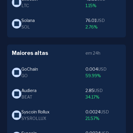
LTC
1.15%
Solana
76.01
USD
SOL
2.76%
Maiores altas
em 24h
GoChain
0.004
USD
GO
59.99%
Audiera
2.85
USD
BEAT
34.17%
Syscoin Rollux
0.0024
USD
SYSROLLUX
21.57%