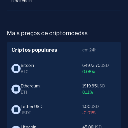
blockchain.
Mais preços de criptomoedas
Criptos populares
em 24h
Bitcoin
64973.70
USD
BTC
0.08%
Ethereum
1919.95
USD
ETH
0.11%
Tether USD
1.00
USD
USDT
-0.01%
Litecoin
45.88
USD