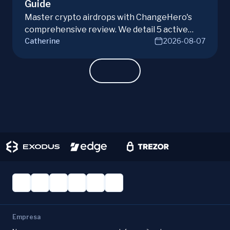
Guide
Master crypto airdrops with ChangeHero's
comprehensive review. We detail 5 active
Catherine
2026-08-07
campaigns, risks, benefits, and a vital checklist
for discerning real opportunities from scams.
Learn more.
Empresa