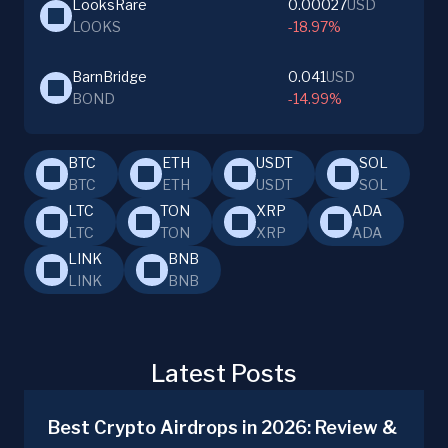
LooksRare
0.00027
USD
LOOKS
-18.97%
BarnBridge
0.041
USD
BOND
-14.99%
BTC
ETH
USDT
SOL
BTC
ETH
USDT
SOL
LTC
TON
XRP
ADA
LTC
TON
XRP
ADA
LINK
BNB
LINK
BNB
Latest Posts
Best Crypto Airdrops in 2026: Review &