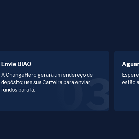
Envie BIAO
Aguar
03
A ChangeHero gerará um endereço de
Espere
depósito; use sua Carteira para enviar
estão a
fundos para lá.