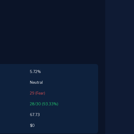
5.72%
Neutral
29 (Fear)
28/30 (93.33%)
67.73
$0