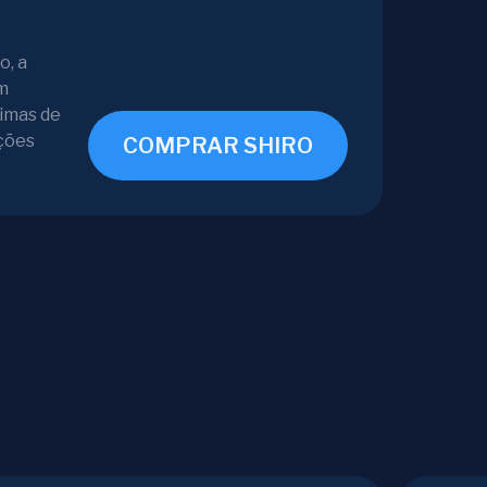
o, a
om
ximas de
ções
COMPRAR SHIRO