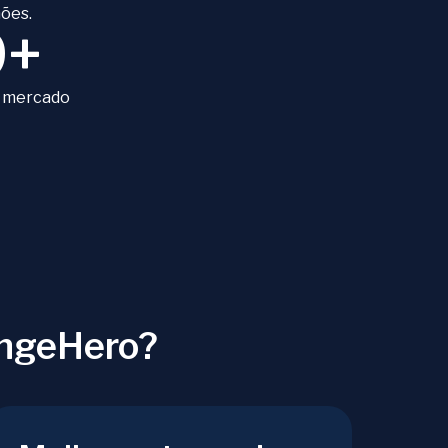
ões.
9+
 mercado
angeHero?