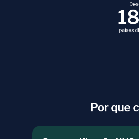
Des
1
países d
Por que 