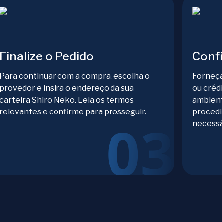
Finalize o Pedido
Conf
Para continuar com a compra, escolha o
Forneça
provedor e insira o endereço da sua
ou créd
carteira Shiro Neko. Leia os termos
ambient
relevantes e confirme para prosseguir.
procedi
necessá