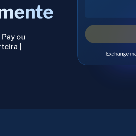
amente
 Pay ou
teira |
Exchange ma