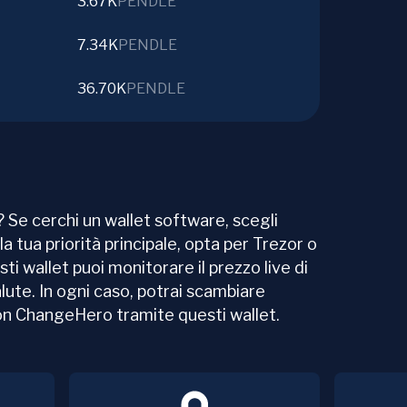
3.67K
PENDLE
7.34K
PENDLE
36.70K
PENDLE
 Se cerchi un wallet software, scegli
la tua priorità principale, opta per Trezor o
sti wallet puoi monitorare il prezzo live di
alute. In ogni caso, potrai scambiare
con ChangeHero tramite questi wallet.