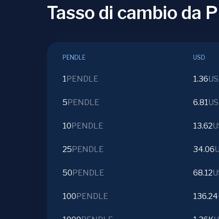
Tasso di cambio da
PENDLE
USD
1
PENDLE
1.36
US
5
PENDLE
6.81
US
10
PENDLE
13.62
U
25
PENDLE
34.06
50
PENDLE
68.12
U
100
PENDLE
136.24