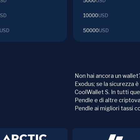
SD
5000
USD
SD
10000
USD
USD
50000
USD
Non hai ancora un wallet?
Exodus; se la sicurezza è 
CoolWallet S. In tutti que
Pendle e di altre criptov
Pendle ai migliori tassi 