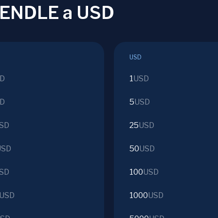
 PENDLE a USD
USD
D
1
USD
D
5
USD
SD
25
USD
USD
50
USD
SD
100
USD
USD
1000
USD