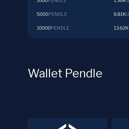
1000
PENDLE
1.36K
U
5000
PENDLE
6.81K
U
10000
PENDLE
13.62K
Wallet Pendle