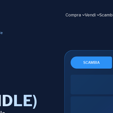
Compra
Vendi
Scamb
le
SCAMBIA
NDLE)