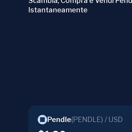
Scambia, Compra e Vendi Pend
Istantaneamente
Pendle
(
PENDLE
) /
USD