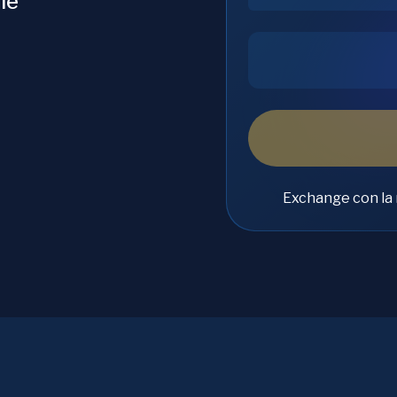
le
Exchange con la 