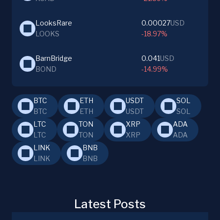
LooksRare
0.00027
USD
LOOKS
-18.97%
BarnBridge
0.041
USD
BOND
-14.99%
BTC
ETH
USDT
SOL
BTC
ETH
USDT
SOL
LTC
TON
XRP
ADA
LTC
TON
XRP
ADA
LINK
BNB
LINK
BNB
Latest Posts