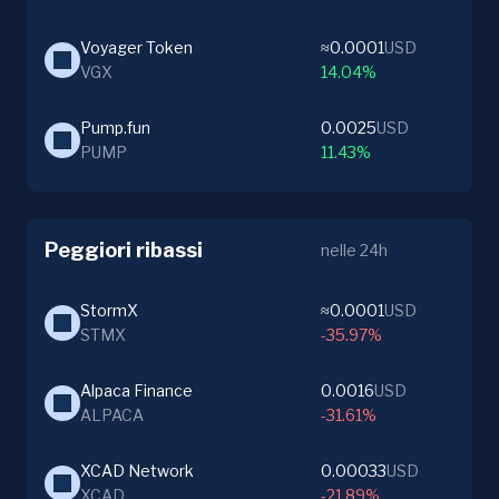
Voyager Token
≈0.0001
USD
VGX
14.04%
Pump.fun
0.0025
USD
PUMP
11.43%
Peggiori ribassi
nelle 24h
StormX
≈0.0001
USD
STMX
-35.97%
Alpaca Finance
0.0016
USD
ALPACA
-31.61%
XCAD Network
0.00033
USD
XCAD
-21.89%