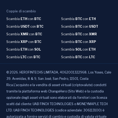
Coppie di scambio
Scambia
ETH
con
BTC
Scambia
BTC
con
ETH
Scambia
USDT
con
BTC
Scambia
BTC
con
USDT
Scambia
XMR
con
BTC
Scambia
BTC
con
XMR
Scambia
XRP
con
BTC
Scambia
BTC
con
XRP
Scambia
ETH
con
SOL
Scambia
SOL
con
ETH
Scambia
LTC
con
BTC
Scambia
BTC
con
LTC
©
2026
.
HEROFINTECHS LIMITADA, 4062001322968. Los Yoses, Cale
39. Avenidas, 8 & 9, San José, San Pedro, 11501, Costa
Rica.L'acquisto e la vendita di asset virtuali (criptovalute) condotti
tramite la piattaforma web ChangeHero (Sito Web) e la custodia
opzionale degli asset virtuali sono elaborati da fornitori con licenza
scelti dal cliente: UAB FINCH TECHNOLOGIES o MONEYMAPLE TECH
LTD. UAB FINCH TECHNOLOGIES (codice aziendale: 306113100) è
autorizzata a fornire servizi di cambio e custodia di valuta virtuale