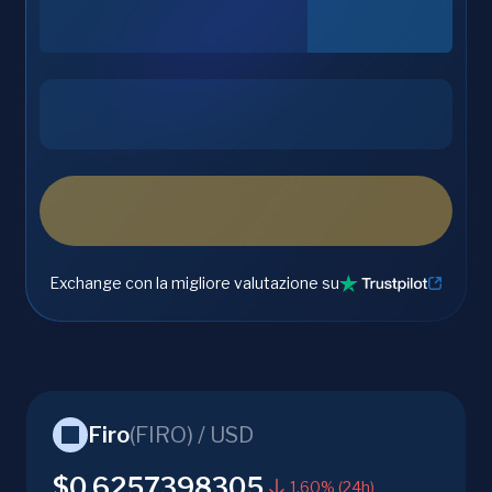
Exchange con la migliore valutazione su
Firo
(
FIRO
) /
USD
$0.6257398305
1.60% (24h)