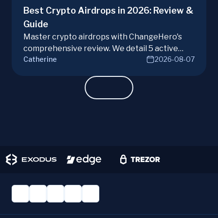
Best Crypto Airdrops in 2026: Review &
Guide
Master crypto airdrops with ChangeHero's
comprehensive review. We detail 5 active
Catherine
2026-08-07
campaigns, risks, benefits, and a vital checklist
for discerning real opportunities from scams.
Learn more.