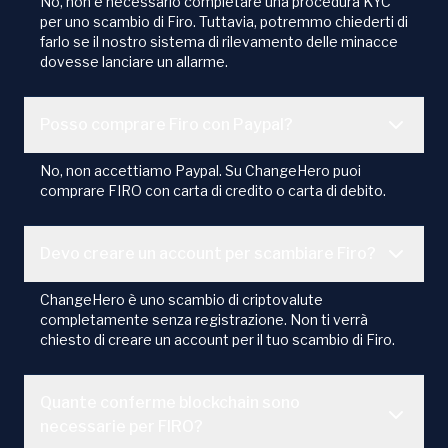
No, non è necessario completare una procedura KYC
per uno scambio di Firo. Tuttavia, potremmo chiederti di
farlo se il nostro sistema di rilevamento delle minacce
dovesse lanciare un allarme.
Posso comprare Firo con Paypal?
No, non accettiamo Paypal. Su ChangeHero puoi
comprare FIRO con carta di credito o carta di debito.
Devo creare un account per scambiare Firo?
ChangeHero è uno scambio di criptovalute
completamente senza registrazione. Non ti verrà
chiesto di creare un account per il tuo scambio di Firo.
Quante conferme blockchain sono
necessarie per FIRO?