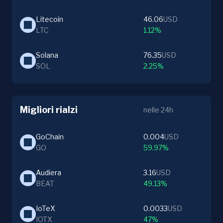
Litecoin
46.06
USD
LTC
1.12%
Solana
76.35
USD
SOL
2.25%
Migliori rialzi
nelle 24h
GoChain
0.004
USD
GO
59.97%
Audiera
3.16
USD
BEAT
49.13%
IoTeX
0.0033
USD
IOTX
47%