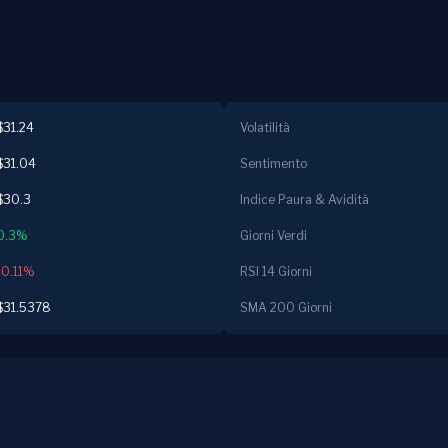
$31.24
Volatilità
$31.04
Sentimento
$30.3
Indice Paura & Avidità
0.3%
Giorni Verdi
-0.11%
RSI 14 Giorni
$31.5378
SMA 200 Giorni