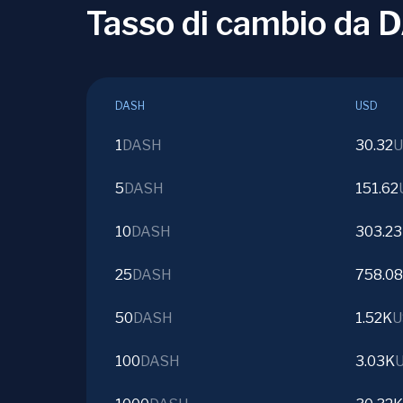
Tasso di cambio da
DASH
USD
1
DASH
30.32
U
5
DASH
151.62
10
DASH
303.23
25
DASH
758.08
50
DASH
1.52K
U
100
DASH
3.03K