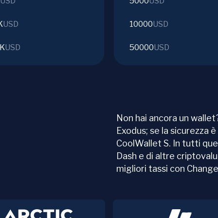
USD
5000
USD
K
USD
10000
USD
3K
USD
50000
USD
Non hai ancora un wallet?
Exodus; se la sicurezza è 
CoolWallet S. In tutti que
Dash e di altre criptoval
migliori tassi con Chang