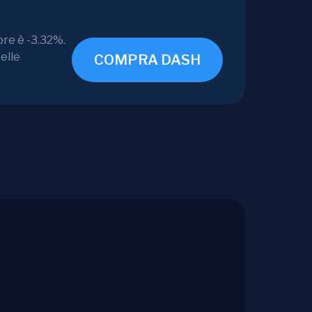
ore è -3.32%.
elle
COMPRA DASH