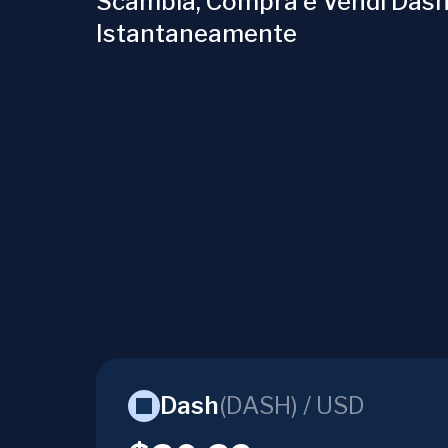
Scambia, Compra e Vendi Das
Istantaneamente
Dash
(
DASH
) /
USD