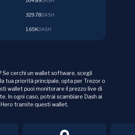
164.89
DASH
329.78
DASH
1.65K
DASH
 Se cerchi un wallet software, scegli
la tua priorità principale, opta per Trezor o
sti wallet puoi monitorare il prezzo live di
ute. In ogni caso, potrai scambiare Dash ai
eHero tramite questi wallet.