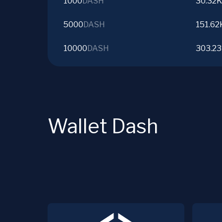
1000
DASH
30.32K
5000
DASH
151.62
10000
DASH
303.2
Wallet Dash