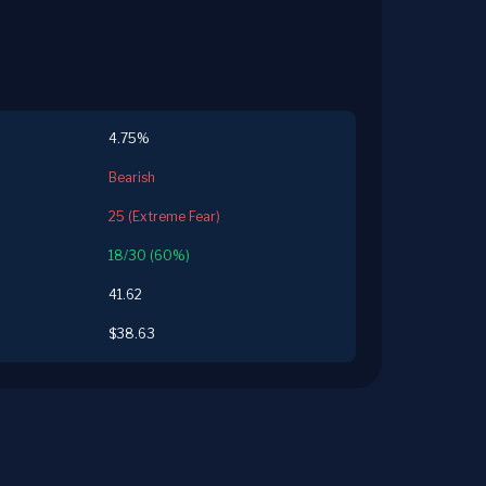
4.75%
Bearish
25 (Extreme Fear)
18/30 (60%)
41.62
$38.63