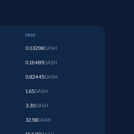
DASH
0.03298
DASH
0.16489
DASH
0.82445
DASH
1.65
DASH
3.30
DASH
32.98
DASH