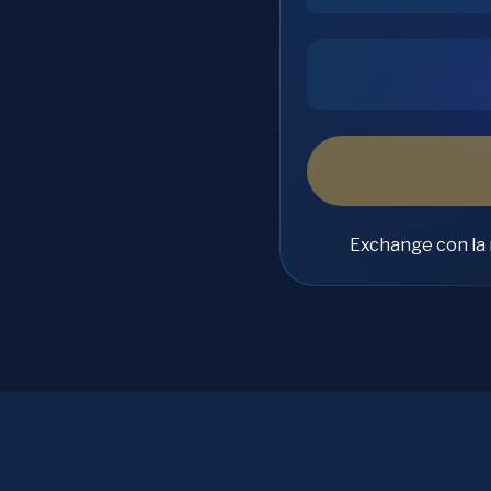
h
Exchange con la 