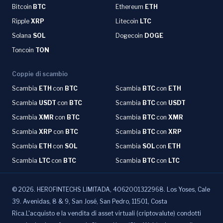
Bitcoin
BTC
Ethereum
ETH
Ripple
XRP
Litecoin
LTC
Solana
SOL
Dogecoin
DOGE
Toncoin
TON
Coppie di scambio
Scambia
ETH
con
BTC
Scambia
BTC
con
ETH
Scambia
USDT
con
BTC
Scambia
BTC
con
USDT
Scambia
XMR
con
BTC
Scambia
BTC
con
XMR
Scambia
XRP
con
BTC
Scambia
BTC
con
XRP
Scambia
ETH
con
SOL
Scambia
SOL
con
ETH
Scambia
LTC
con
BTC
Scambia
BTC
con
LTC
©
2026
.
HEROFINTECHS LIMITADA, 4062001322968. Los Yoses, Cale
39. Avenidas, 8 & 9, San José, San Pedro, 11501, Costa
Rica.L'acquisto e la vendita di asset virtuali (criptovalute) condotti