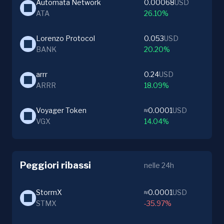
Automata Network
0.00068
USD
ATA
26.10%
Lorenzo Protocol
0.053
USD
BANK
20.20%
arrr
0.24
USD
ARRR
18.09%
Voyager Token
≈0.0001
USD
VGX
14.04%
Peggiori ribassi
nelle 24h
StormX
≈0.0001
USD
STMX
-35.97%