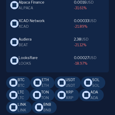
Alpaca Finance
0.0016
USD
ALPACA
-31.61%
XCAD Network
0.00033
USD
XCAD
-21.89%
Audiera
2.38
USD
BEAT
-21.12%
LooksRare
0.00027
USD
LOOKS
-18.97%
BTC
ETH
USDT
SOL
BTC
ETH
USDT
SOL
LTC
TON
XRP
ADA
LTC
TON
XRP
ADA
LINK
BNB
LINK
BNB