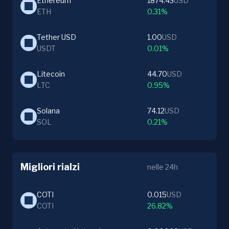
Ethereum
1874.43
USD
ETH
0.31%
Tether USD
1.00
USD
USDT
0.01%
Litecoin
44.70
USD
LTC
0.95%
Solana
74.12
USD
SOL
0.21%
Migliori rialzi
nelle 24h
COTI
0.015
USD
COTI
26.82%