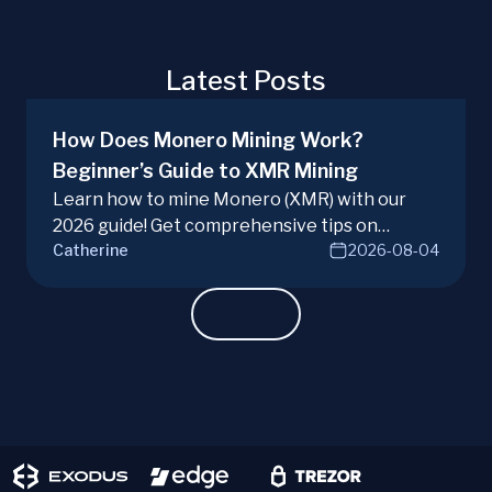
Latest Posts
How Does Monero Mining Work?
Beginner’s Guide to XMR Mining
Learn how to mine Monero (XMR) with our
2026 guide! Get comprehensive tips on
Catherine
2026-08-04
hardware, software, and techniques for
successful Monero mining.