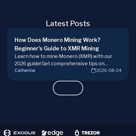
Latest Posts
How Does Monero Mining Work?
Beginner’s Guide to XMR Mining
Learn how to mine Monero (XMR) with our
2026 guide! Get comprehensive tips on
Catherine
2026-08-04
hardware, software, and techniques for
successful Monero mining.