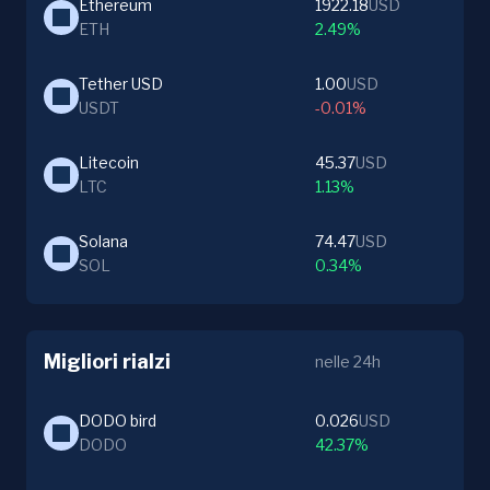
Ethereum
1922.18
USD
ETH
2.49%
Tether USD
1.00
USD
USDT
-0.01%
Litecoin
45.37
USD
LTC
1.13%
Solana
74.47
USD
SOL
0.34%
Migliori rialzi
nelle 24h
DODO bird
0.026
USD
DODO
42.37%