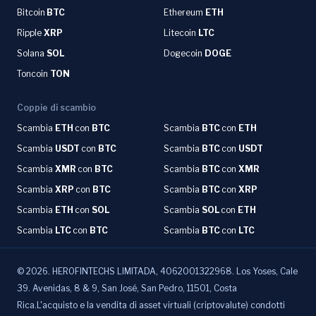
Bitcoin
BTC
Ethereum
ETH
Ripple
XRP
Litecoin
LTC
Solana
SOL
Dogecoin
DOGE
Toncoin
TON
Coppie di scambio
Scambia
ETH
con
BTC
Scambia
BTC
con
ETH
Scambia
USDT
con
BTC
Scambia
BTC
con
USDT
Scambia
XMR
con
BTC
Scambia
BTC
con
XMR
Scambia
XRP
con
BTC
Scambia
BTC
con
XRP
Scambia
ETH
con
SOL
Scambia
SOL
con
ETH
Scambia
LTC
con
BTC
Scambia
BTC
con
LTC
©
2026
.
HEROFINTECHS LIMITADA, 4062001322968. Los Yoses, Cale
39. Avenidas, 8 & 9, San José, San Pedro, 11501, Costa
Rica.L'acquisto e la vendita di asset virtuali (criptovalute) condotti