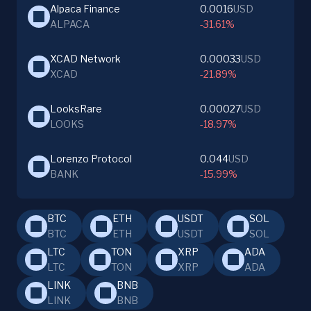
Alpaca Finance
0.0016
USD
ALPACA
-31.61%
XCAD Network
0.00033
USD
XCAD
-21.89%
LooksRare
0.00027
USD
LOOKS
-18.97%
Lorenzo Protocol
0.044
USD
BANK
-15.99%
BTC
ETH
USDT
SOL
BTC
ETH
USDT
SOL
LTC
TON
XRP
ADA
LTC
TON
XRP
ADA
LINK
BNB
LINK
BNB