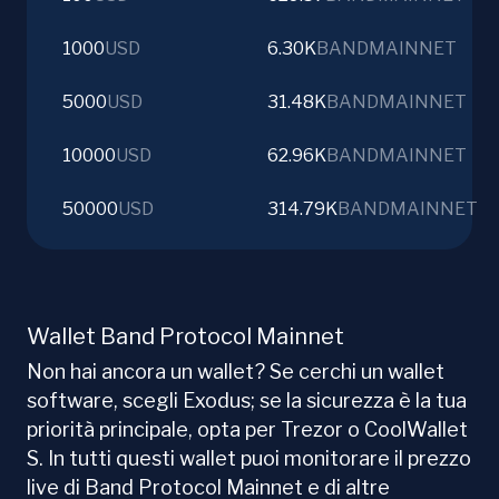
1000
USD
6.30K
BANDMAINNET
5000
USD
31.48K
BANDMAINNET
10000
USD
62.96K
BANDMAINNET
50000
USD
314.79K
BANDMAINNET
Wallet Band Protocol Mainnet
Non hai ancora un wallet? Se cerchi un wallet
software, scegli Exodus; se la sicurezza è la tua
priorità principale, opta per Trezor o CoolWallet
S. In tutti questi wallet puoi monitorare il prezzo
live di Band Protocol Mainnet e di altre