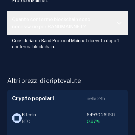
Protocol Mainnet.
Quante conferme blockchain sono
necessarie per BANDMAINNET?
Consideriamo Band Protocol Mainnet ricevuto dopo 1
conferma blockchain.
Altri prezzi di criptovalute
Crypto popolari
nelle 24h
Bitcoin
64930.26
USD
BTC
0.97%