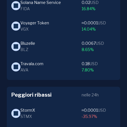
Solana Name Service
0.02
USD
FIDA
16.84%
Voyager Token
≈0.0001
USD
VGX
14.04%
Bluzelle
0.0067
USD
BLZ
8.65%
Travala.com
0.18
USD
AVA
7.80%
Peggiori ribassi
nelle 24h
StormX
≈0.0001
USD
STMX
-35.97%