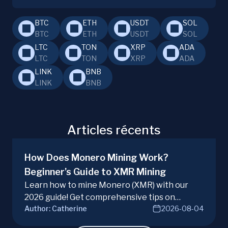
BTC
ETH
USDT
SOL
BTC
ETH
USDT
SOL
LTC
TON
XRP
ADA
LTC
TON
XRP
ADA
LINK
BNB
LINK
BNB
Articles récents
How Does Monero Mining Work?
Beginner’s Guide to XMR Mining
Learn how to mine Monero (XMR) with our
2026 guide! Get comprehensive tips on
Author:
Catherine
2026-08-04
hardware, software, and techniques for
successful Monero mining.