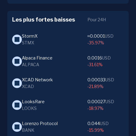
Les plus fortes baisses
Pour 24H
StormX
≈0.0001
USD
STMX
-35.97%
Alpaca Finance
0.0016
USD
ALPACA
-31.61%
XCAD Network
0.00033
USD
XCAD
-21.89%
LooksRare
0.00027
USD
LOOKS
-18.97%
Lorenzo Protocol
0.044
USD
BANK
-15.99%