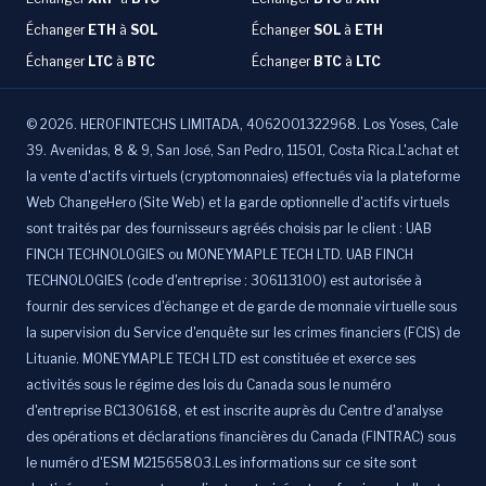
Échanger
ETH
à
SOL
Échanger
SOL
à
ETH
Échanger
LTC
à
BTC
Échanger
BTC
à
LTC
©
2026
.
HEROFINTECHS LIMITADA, 4062001322968. Los Yoses, Cale
39. Avenidas, 8 & 9, San José, San Pedro, 11501, Costa Rica.L'achat et
la vente d'actifs virtuels (cryptomonnaies) effectués via la plateforme
Web ChangeHero (Site Web) et la garde optionnelle d'actifs virtuels
sont traités par des fournisseurs agréés choisis par le client : UAB
FINCH TECHNOLOGIES ou MONEYMAPLE TECH LTD. UAB FINCH
TECHNOLOGIES (code d'entreprise : 306113100) est autorisée à
fournir des services d'échange et de garde de monnaie virtuelle sous
la supervision du Service d'enquête sur les crimes financiers (FCIS) de
Lituanie. MONEYMAPLE TECH LTD est constituée et exerce ses
activités sous le régime des lois du Canada sous le numéro
d'entreprise BC1306168, et est inscrite auprès du Centre d'analyse
des opérations et déclarations financières du Canada (FINTRAC) sous
le numéro d'ESM M21565803.Les informations sur ce site sont