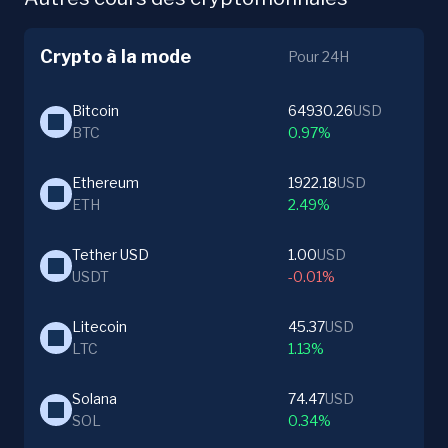
Crypto à la mode
Pour 24H
Bitcoin
64930.26
USD
BTC
0.97%
Ethereum
1922.18
USD
ETH
2.49%
Tether USD
1.00
USD
USDT
-0.01%
Litecoin
45.37
USD
LTC
1.13%
Solana
74.47
USD
SOL
0.34%