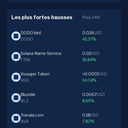
Les plus fortes hausses
Pour 24H
DODO bird
0.026
USD
DODO
42.37%
Solana Name Service
0.02
USD
FIDA
16.84%
Voyager Token
≈0.0001
USD
VGX
14.04%
Bluzelle
0.0067
USD
BLZ
8.65%
Travala.com
0.18
USD
AVA
7.80%