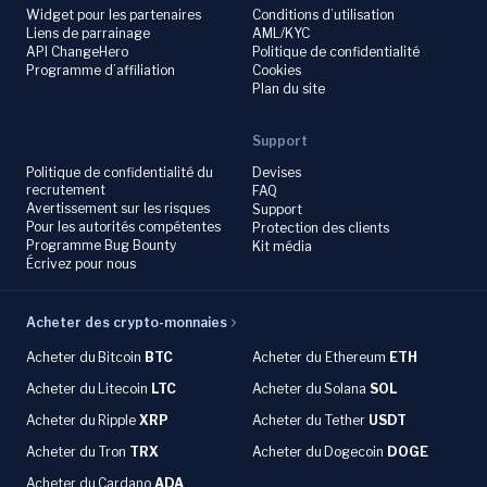
Widget pour les partenaires
Conditions d’utilisation
Liens de parrainage
AML/KYC
API ChangeHero
Politique de confidentialité
Programme d’affiliation
Cookies
Plan du site
Support
Politique de confidentialité du
Devises
recrutement
FAQ
Avertissement sur les risques
Support
Pour les autorités compétentes
Protection des clients
Programme Bug Bounty
Kit média
Écrivez pour nous
Acheter des crypto-monnaies
Acheter du
Bitcoin
BTC
Acheter du Ethereum
ETH
Acheter du
Litecoin
LTC
Acheter du
Solana
SOL
Acheter du
Ripple
XRP
Acheter du Tether
USDT
Acheter du Tron
TRX
Acheter du
Dogecoin
DOGE
Acheter du
Cardano
ADA