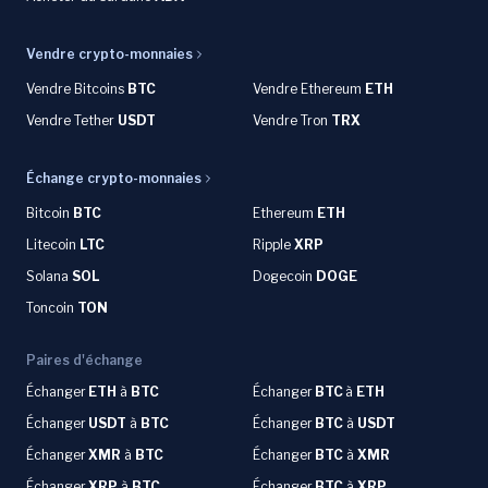
Vendre crypto-monnaies
Vendre Bitcoins
BTC
Vendre Ethereum
ETH
Vendre Tether
USDT
Vendre Tron
TRX
Échange crypto-monnaies
Bitcoin
BTC
Ethereum
ETH
Litecoin
LTC
Ripple
XRP
Solana
SOL
Dogecoin
DOGE
Toncoin
TON
Paires d'échange
Échanger
ETH
à
BTC
Échanger
BTC
à
ETH
Échanger
USDT
à
BTC
Échanger
BTC
à
USDT
Échanger
XMR
à
BTC
Échanger
BTC
à
XMR
Échanger
XRP
à
BTC
Échanger
BTC
à
XRP