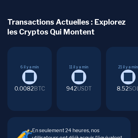
Transactions Actuelles : Explorez
les Cryptos Qui Montent
6
il y a min
11
il y a min
21
il y a min
0.0082
BTC
942
USDT
8.52
SO
En seulement 24 heures, nos
utilisateurs ont déjà acquis l'équivalent