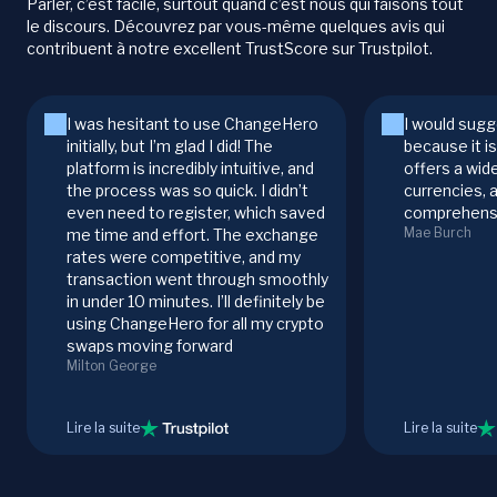
Parler, c’est facile, surtout quand c’est nous qui faisons tout
le discours. Découvrez par vous-même quelques avis qui
contribuent à notre excellent TrustScore sur Trustpilot.
I was hesitant to use ChangeHero
I would sugg
initially, but I’m glad I did! The
because it i
platform is incredibly intuitive, and
offers a wid
the process was so quick. I didn’t
currencies, 
even need to register, which saved
comprehensi
Mae Burch
me time and effort. The exchange
rates were competitive, and my
transaction went through smoothly
in under 10 minutes. I’ll definitely be
using ChangeHero for all my crypto
swaps moving forward
Milton George
Lire la suite
Lire la suite