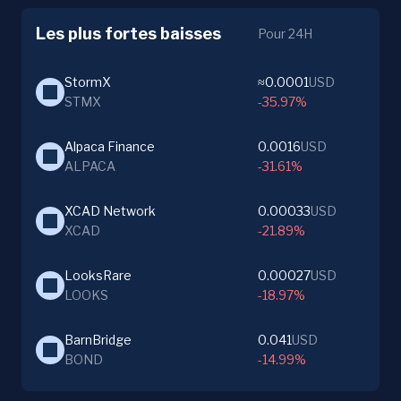
Les plus fortes baisses
Pour 24H
StormX
≈0.0001
USD
STMX
-35.97%
Alpaca Finance
0.0016
USD
ALPACA
-31.61%
XCAD Network
0.00033
USD
XCAD
-21.89%
LooksRare
0.00027
USD
LOOKS
-18.97%
BarnBridge
0.041
USD
BOND
-14.99%