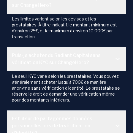
sur ChangeHero?
Les limites varient selon les devises et les
prestataires. À titre indicatif, le montant minimum est
d'environ 25€, et le maximum d'environ 10 000€ par
transaction.
Puis-je acheter du Radiant Capital sans
vérification KYC sur ChangeHero?
Le seuil KYC varie selon les prestataires. Vous pouvez
généralement acheter jusqu'à 700€ de manière
anonyme sans vérification d'identité. Le prestataire se
réserve le droit de demander une vérification même
pour des montants inférieurs.
Est-il sûr de partager mes données
personnelles lors de la vérification
d'identité?