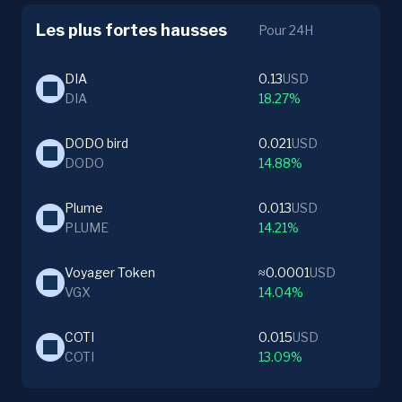
Les plus fortes hausses
Pour 24H
DIA
0.13
USD
DIA
18.27%
DODO bird
0.021
USD
DODO
14.88%
Plume
0.013
USD
PLUME
14.21%
Voyager Token
≈0.0001
USD
VGX
14.04%
COTI
0.015
USD
COTI
13.09%