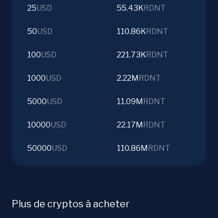
25
USD
55.43K
RDNT
50
USD
110.86K
RDNT
100
USD
221.73K
RDNT
1000
USD
2.22M
RDNT
5000
USD
11.09M
RDNT
10000
USD
22.17M
RDNT
50000
USD
110.86M
RDNT
Plus de cryptos à acheter