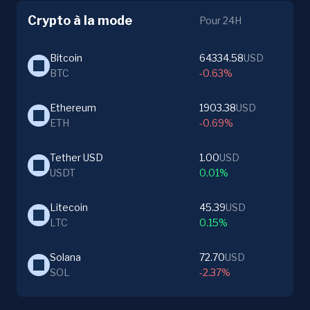
Crypto à la mode
Pour 24H
Bitcoin
64334.58
USD
BTC
-0.63%
Ethereum
1903.38
USD
ETH
-0.69%
Tether USD
1.00
USD
USDT
0.01%
Litecoin
45.39
USD
LTC
0.15%
Solana
72.70
USD
SOL
-2.37%