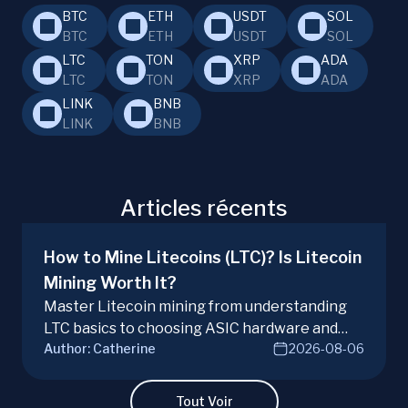
BTC
ETH
USDT
SOL
BTC
ETH
USDT
SOL
LTC
TON
XRP
ADA
LTC
TON
XRP
ADA
LINK
BNB
LINK
BNB
Articles récents
How to Mine Litecoins (LTC)? Is Litecoin
Mining Worth It?
Master Litecoin mining from understanding
LTC basics to choosing ASIC hardware and
Author:
Catherine
2026-08-06
joining mining pools. Optimize your Litecoin
mining for maximum profit today.
Tout Voir