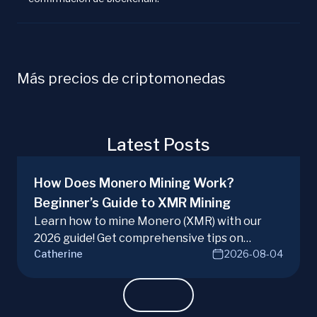
Más precios de criptomonedas
Latest Posts
How Does Monero Mining Work?
Beginner’s Guide to XMR Mining
Learn how to mine Monero (XMR) with our
2026 guide! Get comprehensive tips on
Catherine
2026-08-04
hardware, software, and techniques for
successful Monero mining.