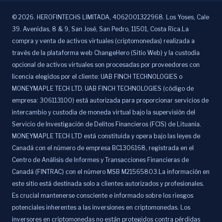
©
2026
.
HEROFINTECHS LIMITADA, 4062001322968. Los Yoses, Cale
39. Avenidas, 8 & 9, San José, San Pedro, 11501, Costa Rica.La
compra y venta de activos virtuales (criptomonedas) realizada a
través de la plataforma web ChangeHero (Sitio Web) y la custodia
opcional de activos virtuales son procesadas por proveedores con
licencia elegidos por el cliente: UAB FINCH TECHNOLOGIES o
MONEYMAPLE TECH LTD. UAB FINCH TECHNOLOGIES (código de
empresa: 306113100) está autorizada para proporcionar servicios de
intercambio y custodia de moneda virtual bajo la supervisión del
Servicio de Investigación de Delitos Financieros (FCIS) de Lituania.
MONEYMAPLE TECH LTD está constituida y opera bajo las leyes de
Canadá con el número de empresa BC1306168, registrada en el
Centro de Análisis de Informes y Transacciones Financieras de
Canadá (FINTRAC) con el número MSB M21565803.La información en
este sitio está destinada solo a clientes autorizados y profesionales.
Es crucial mantenerse consciente e informado sobre los riesgos
potenciales inherentes a las inversiones en criptomonedas. Los
inversores en criptomonedas no están protegidos contra pérdidas