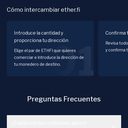
Cómo intercambiar ether.fi
Introduce la cantidad y
Confirma 
proporciona tu dirección
01
Revisa todo
y confirma 
Elige el par de ETHFI que quieres
comerciar e introduce la dirección de
tu monedero de destino.
Preguntas Frecuentes
¿Cuáles son las comisiones para el