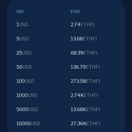
USD
ETHFI
1
USD
2.74
ETHFI
5
USD
13.68
ETHFI
25
USD
68.39
ETHFI
50
USD
136.79
ETHFI
100
USD
273.58
ETHFI
1000
USD
2.74K
ETHFI
5000
USD
13.68K
ETHFI
10000
USD
27.36K
ETHFI