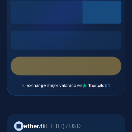
El exchange mejor valorado en
ether.fi
(
ETHFI
) /
USD