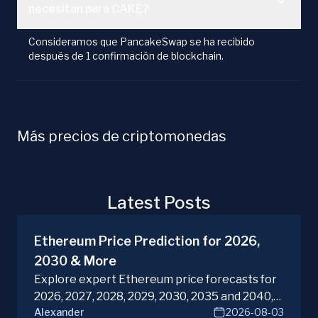
necesitan para CAKE?
Consideramos que PancakeSwap se ha recibido
después de 1 confirmación de blockchain.
Más precios de criptomonedas
Latest Posts
Ethereum Price Prediction for 2026,
2030 & More
Explore expert Ethereum price forecasts for
2026, 2027, 2028, 2029, 2030, 2035 and 2040,
Alexander
2026-08-03
diving into ETH potential in the evolving