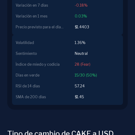
Variación en 7 días
-0.18%
Variación en 1 mes
0.03%
Precio previsto para el día siguiente
$1.4403
Volatilidad
1.36%
Sentimiento
Neutral
Índice de miedo y codicia
28 (Fear)
Días en verde
15/30 (50%)
RSI de 14 días
57.24
SMA de 200 días
$1.45
Tipo de cambio de CAKE a USD