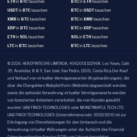
ETH
in
BTC
tauschen
BTC
in
ETH
tauschen
USDT
in
BTC
tauschen
BTC
in
USDT
tauschen
XMR
in
BTC
tauschen
BTC
in
XMR
tauschen
XRP
in
BTC
tauschen
BTC
in
XRP
tauschen
ETH
in
SOL
tauschen
SOL
in
ETH
tauschen
LTC
in
BTC
tauschen
BTC
in
LTC
tauschen
©
2026
.
HEROFINTECHS LIMITADA, 4062001322968. Los Yoses, Cale
39. Avenidas, 8 & 9, San José, San Pedro, 11501, Costa Rica.Der Kauf
und Verkauf von virtuellen Vermögenswerten (Kryptowährungen), die
über die ChangeHero Webplattform (Website) abgewickelt werden,
sowie die optionale Verwahrung virtueller Vermögenswerte werden
von lizenzierten Anbietern verarbeitet, die vom Kunden gewählt
wurden: UAB FINCH TECHNOLOGIES oder MONEYMAPLE TECH LTD.
UAB FINCH TECHNOLOGIES (Unternehmenscode: 306113100) ist zur
Erbringung von Dienstleistungen für den Umtausch und die
Verwahrung virtueller Währungen unter der Aufsicht des Financial
Crime Investigation Service (FCIS) von Litauen berechtigt.