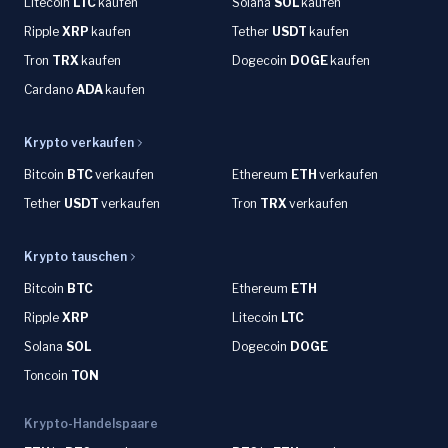
Litecoin
LTC
kaufen
Solana
SOL
kaufen
Ripple
XRP
kaufen
Tether
USDT
kaufen
Tron
TRX
kaufen
Dogecoin
DOGE
kaufen
Cardano
ADA
kaufen
Krypto verkaufen
Bitcoin
BTC
verkaufen
Ethereum
ETH
verkaufen
Tether
USDT
verkaufen
Tron
TRX
verkaufen
Krypto tauschen
Bitcoin
BTC
Ethereum
ETH
Ripple
XRP
Litecoin
LTC
Solana
SOL
Dogecoin
DOGE
Toncoin
TON
Krypto-Handelspaare