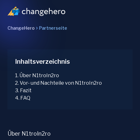
ChangeHero
Partnerseite
Inhaltsverzeichnis
1
.
Über N1troIn2ro
2
.
Vor- und Nachteile von N1troIn2ro
3
.
Fazit
4
.
FAQ
Über N1troIn2ro