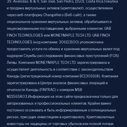
39. Avenidas, 8 & 9, San José, San Pedro, 11501, Costa Rica.Покупка
и продажа виртуальных активов (криптовалют), осуществляемая
через веб-платформу ChangeHero (Веб-сайт), а также
опциональное хранение виртуальных активов, обрабатываются
лицензированными поставщиками, выбранными клиентом: UAB
FINCH TECHNOLOGIES или MONEYMAPLE TECH LTD. UAB FINCH
TECHNOLOGIES (код компании: 306113100) уполномочена
предоставлять услуги по обмену и хранению виртуальных валют под
надзором Службы расследования финансовых преступлений (FCIS)
Литвы. Компания MONEYMAPLE TECH LTD зарегистрирована и
осуществляет деятельность в соответствии с законодательством
Канады (регистрационный номер компании BC1306168). Компания
зарегистрирована в Центре анализа финансовых операций и
отчетности Канады (FINTRAC) с номером MSB
M21565803.Информация на этом сайте предназначена только для
авторизованных и профессиональных клиентов. Крайне важно
постоянно осознавать и быть информированным о потенциальных
рисках, присущих инвестициям в криптовалюту. Криптовалютные
инвесторы не защищены от торговых убытков или полной потери