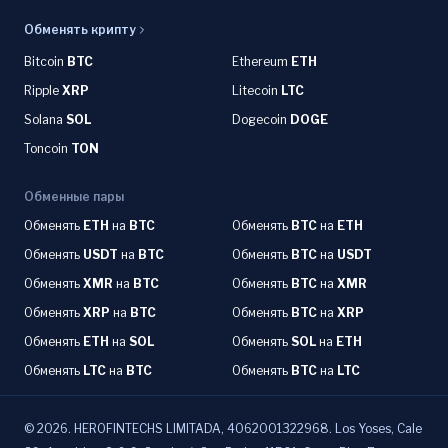
Обменять крипту
Bitcoin
BTC
Ethereum
ETH
Ripple
XRP
Litecoin
LTC
Solana
SOL
Dogecoin
DOGE
Toncoin
TON
Обменные пары
Обменять
ETH
на
BTC
Обменять
BTC
на
ETH
Обменять
USDT
на
BTC
Обменять
BTC
на
USDT
Обменять
XMR
на
BTC
Обменять
BTC
на
XMR
Обменять
XRP
на
BTC
Обменять
BTC
на
XRP
Обменять
ETH
на
SOL
Обменять
SOL
на
ETH
Обменять
LTC
на
BTC
Обменять
BTC
на
LTC
©
2026
.
HEROFINTECHS LIMITADA, 4062001322968. Los Yoses, Cale