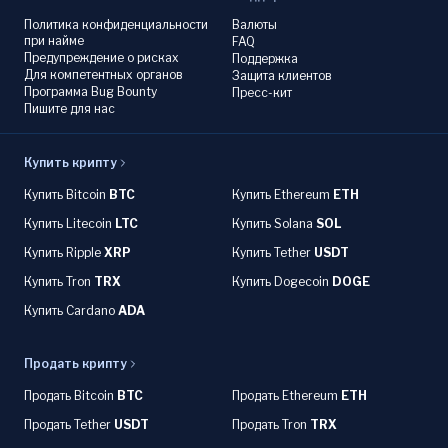
Политика конфиденциальности
Валюты
при найме
FAQ
Предупреждение о рисках
Поддержка
Для компетентных органов
Защита клиентов
Программа Bug Bounty
Пресс-кит
Пишите для нас
Купить крипту
Купить Bitcoin
BTC
Купить Ethereum
ETH
Купить Litecoin
LTC
Купить Solana
SOL
Купить Ripple
XRP
Купить Tether
USDT
Купить Tron
TRX
Купить Dogecoin
DOGE
Купить Cardano
ADA
Продать крипту
Продать Bitcoin
BTC
Продать Ethereum
ETH
Продать Tether
USDT
Продать Tron
TRX