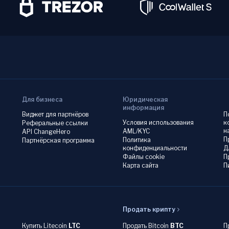
Для бизнеса
Юридическая
информация
Виджет для партнёров
П
Условия использования
к
Реферальные ссылки
н
AML/KYC
API ChangeHero
П
Политика
Партнёрская программа
конфиденциальности
Д
Файлы cookie
П
Карта сайта
П
Продать крипту
Купить Litecoin
LTC
Продать Bitcoin
BTC
П