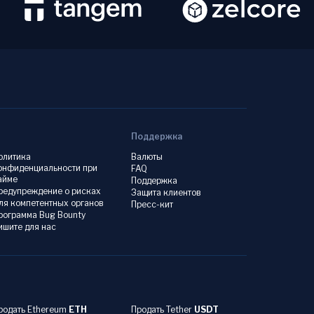
Поддержка
олитика
Валюты
онфиденциальности при
FAQ
айме
Поддержка
редупреждение о рисках
Защита клиентов
ля компетентных органов
Пресс-кит
рограмма Bug Bounty
ишите для нас
родать Ethereum
ETH
Продать Tether
USDT