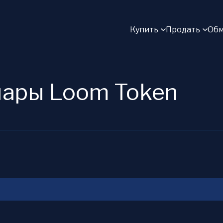
Купить
Продать
Обм
пары Loom Token