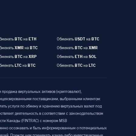
бменять
BTC
на
ETH
Обменять
USDT
на
BTC
бменять
XMR
на
BTC
Обменять
BTC
на
XMR
бменять
BTC
на
XRP
Обменять
ETH
на
SOL
бменять
LTC
на
BTC
Обменять
BTC
на
LTC
и продажа виртуальных активов (криптовалют),
 лицензированными поставщиками, выбранными клиентом:
ть услуги по обмену и хранению виртуальных валют под
вляет деятельность в соответствии с законодательством
сти Канады (FINTRAC) с номером MSB
янно осознавать и быть информированным о потенциальных
тиций. Прежде чем принимать какие-либо инвестиционные