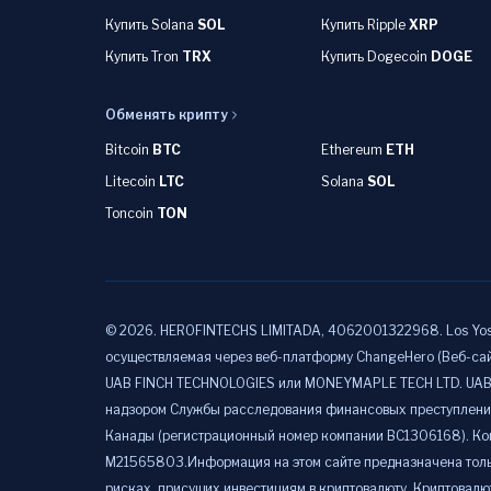
Купить Solana
SOL
Купить Ripple
XRP
Купить Tron
TRX
Купить Dogecoin
DOGE
Обменять крипту
Bitcoin
BTC
Ethereum
ETH
Litecoin
LTC
Solana
SOL
Toncoin
TON
©
2026
.
HEROFINTECHS LIMITADA, 4062001322968. Los Yoses, 
осуществляемая через веб-платформу ChangeHero (Веб-сай
UAB FINCH TECHNOLOGIES или MONEYMAPLE TECH LTD. UAB F
надзором Службы расследования финансовых преступлений 
Канады (регистрационный номер компании BC1306168). Ком
M21565803.Информация на этом сайте предназначена толь
рисках, присущих инвестициям в криптовалюту. Криптовалю