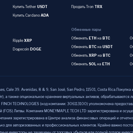
Купить Tether
USDT
Продать Tron
TRX
Купить Cardano
ADA
Обменные пары
Обменять
ETH
на
BTC
О
Ripple
XRP
Обменять
BTC
на
USDT
О
Dogecoin
DOGE
Обменять
XRP
на
BTC
О
Обменять
SOL
на
ETH
О
Cale 39. Avenidas, 8 & 9, San José, San Pedro, 11501, Costa Rica.Покупка 
т), а также опциональное хранение виртуальных активов, обрабатываются
INCH TECHNOLOGIES (код компании: 306113100) уполномочена предоставля
(FCIS) Литвы. Компания MONEYMAPLE TECH LTD зарегистрирована и осущест
пания зарегистрирована в Центре анализа финансовых операций и отчетно
ко для авторизованных и профессиональных клиентов. Крайне важно посто
тные инвесторы не защищены от торговых убытков или полной потери инвес