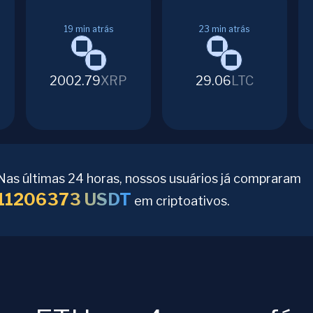
19
min atrás
23
min atrás
2002.79
XRP
29.06
LTC
Nas últimas 24 horas, nossos usuários já compraram
11206373
USDT
em criptoativos.