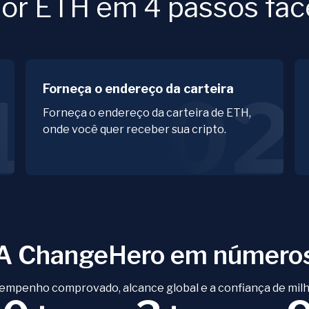
or ETH em 4 passos fác
Forneça o endereço da carteira
1
02
Forneça o endereço da carteira de ETH,
onde você quer receber sua cripto.
A ChangeHero em número
empenho comprovado, alcance global e a confiança de milh