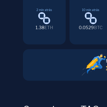
2
min atrás
10
min atrás
1.38
ETH
0.0529
BTC