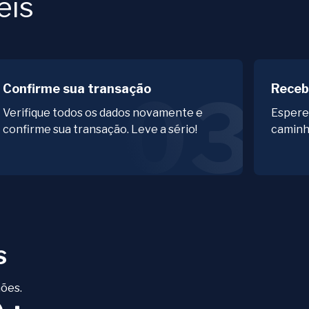
eis
Confirme sua transação
Receb
03
Verifique todos os dados novamente e
Espere
confirme sua transação. Leve a sério!
caminho
s
ões.