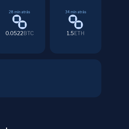
28
min atrás
34
min atrás
0.0522
BTC
1.5
ETH