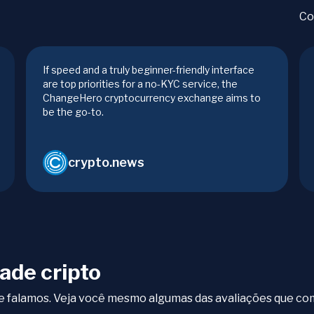
Co
If speed and a truly beginner-friendly interface
are top priorities for a no-KYC service, the
ChangeHero cryptocurrency exchange aims to
be the go-to.
crypto.news
ade cripto
que falamos. Veja você mesmo algumas das avaliações que 