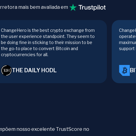
rretora mais bem avaliada em
ChangeHero is the best crypto exchange from
ChangeH
the user experience standpoint. They seem to
operates
be doing fine in sticking to their mission to be
maximum
the go-to place to convert Bitcoin and
support 
cryptocurrencies for all.
THE DAILY HODL
B
compõem nosso excelente TrustScore no