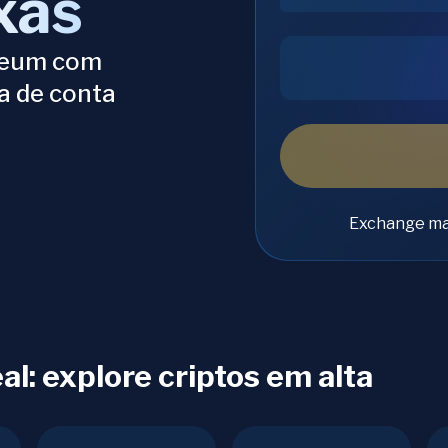
xas
ereum com
a de conta
Exchange ma
l: explore criptos em alta