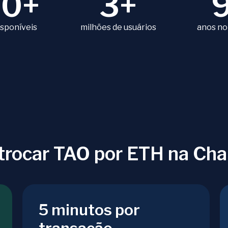
80+
3+
isponíveis
milhões de usuários
anos no
 trocar TAO por ETH na Ch
5 minutos por