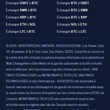
Échanger
USDT
à
BTC
Échanger
BTC
à
USDT
Échanger
XMR
à
BTC
Échanger
BTC
à
XMR
Échanger
XRP
à
BTC
Échanger
BTC
à
XRP
Échanger
ETH
à
SOL
Échanger
SOL
à
ETH
Échanger
LTC
à
BTC
Échanger
BTC
à
LTC
©
2026
.
HEROFINTECHS LIMITADA, 4062001322968. Los Yoses, Cale
39. Avenidas, 8 & 9, San José, San Pedro, 11501, Costa Rica.L'achat et
la vente d'actifs virtuels (cryptomonnaies) effectués via la plateforme
Web ChangeHero (Site Web) et la garde optionnelle d'actifs virtuels
sont traités par des fournisseurs agréés choisis par le client : UAB
FINCH TECHNOLOGIES ou MONEYMAPLE TECH LTD. UAB FINCH
TECHNOLOGIES (code d'entreprise : 306113100) est autorisée à
fournir des services d'échange et de garde de monnaie virtuelle sous
la supervision du Service d'enquête sur les crimes financiers (FCIS) de
Lituanie. MONEYMAPLE TECH LTD est constituée et exerce ses
activités sous le régime des lois du Canada sous le numéro