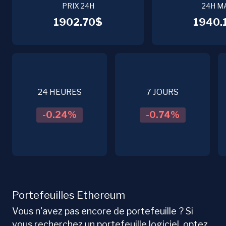
PRIX 24H
24H M
1902.70$
1940.
24 HEURES
7 JOURS
-0.24
%
-0.74
%
Portefeuilles Ethereum
Vous n'avez pas encore de portefeuille ? Si
vous recherchez un portefeuille logiciel, optez