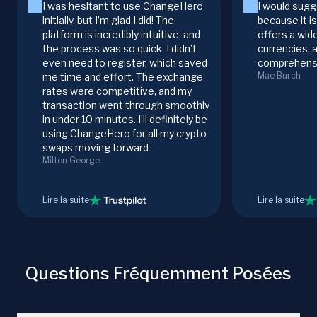
I was hesitant to use ChangeHero
I would sugg
initially, but I’m glad I did! The
because it i
platform is incredibly intuitive, and
offers a wid
the process was so quick. I didn’t
currencies, 
even need to register, which saved
comprehensi
Mae Burch
me time and effort. The exchange
rates were competitive, and my
transaction went through smoothly
in under 10 minutes. I’ll definitely be
using ChangeHero for all my crypto
swaps moving forward
Milton George
Lire la suite
Lire la suite
Questions Fréquemment Posées