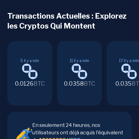
Transactions Actuelles : Explorez
les Cryptos Qui Montent
5
il y a min
11
il y a min
17
il y a min
0.0126
BTC
0.0358
BTC
0.035
BT
En seulement 24 heures, nos
utilisateurs ont déjà acquis l'équivalent