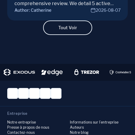
comprehensive review. We detail 5 active
Author:
Catherine
2026-08-07
campaigns, risks, benefits, and a vital checklist
for discerning real opportunities from scams.
Learn more.
Tout Voir
Entreprise
Notre entreprise
Informations sur l’entreprise
Presse à propos de nous
Auteurs
Contactez-nous
Notre blog