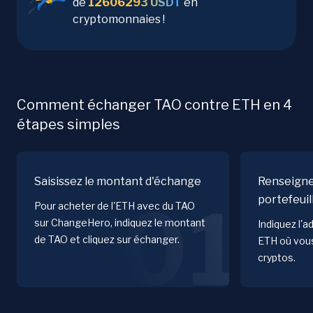
de
12606293
USDT
en
cryptomonnaies !
Comment échanger TAO contre ETH en 4
étapes simples
Saisissez le montant d'échange
Renseigne
portefeuil
01
Pour acheter de l'ETH avec du TAO
sur ChangeHero, indiquez le montant
Indiquez l'a
de TAO et cliquez sur échanger.
ETH où vous
cryptos.