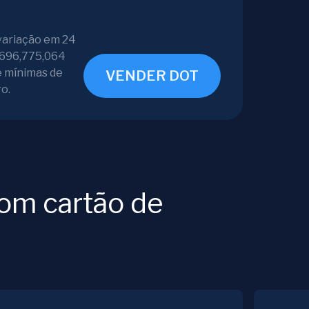
variação em 24
1,696,775,064
e mínimas de
VENDER DOT
o.
com cartão de