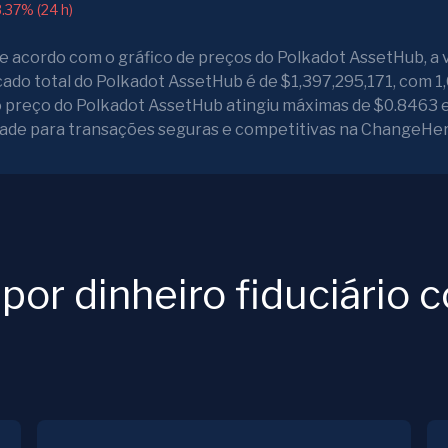
3.37% (24 h)
 acordo com o gráfico de preços do Polkadot AssetHub, a 
cado total do Polkadot AssetHub é de $1,397,295,171, com 
 o preço do Polkadot AssetHub atingiu máximas de $0.8463 
ade para transações seguras e competitivas na ChangeHer
or dinheiro fiduciário 