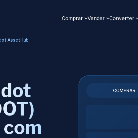
Comprar
Vender
Converter
dot AssetHub
adot
COMPRAR
DOT)
o com