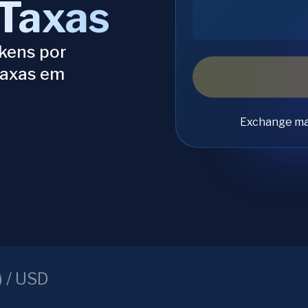
Taxas
kens por
taxas em
Exchange ma
) /
USD