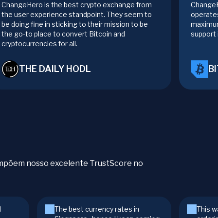
ChangeHero is the best crypto exchange from
ChangeH
the user experience standpoint. They seem to
operates
be doing fine in sticking to their mission to be
maximum
the go-to place to convert Bitcoin and
support 
cryptocurrencies for all.
THE DAILY HODL
B
compõem nosso excelente TrustScore no
d
The best currency rates in
This w