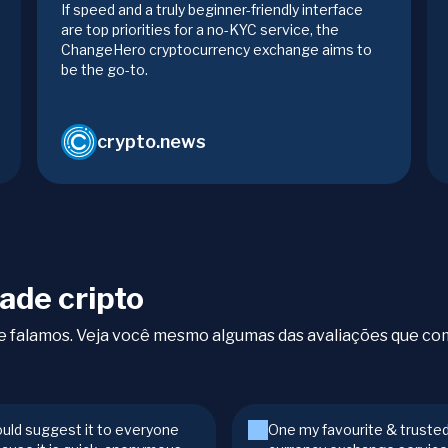
If speed and a truly beginner-friendly interface
are top priorities for a no-KYC service, the
ChangeHero cryptocurrency exchange aims to
be the go-to.
crypto.news
ade cripto
que falamos. Veja você mesmo algumas das avaliações que 
ould suggest it to everyone
One my favourite & truste