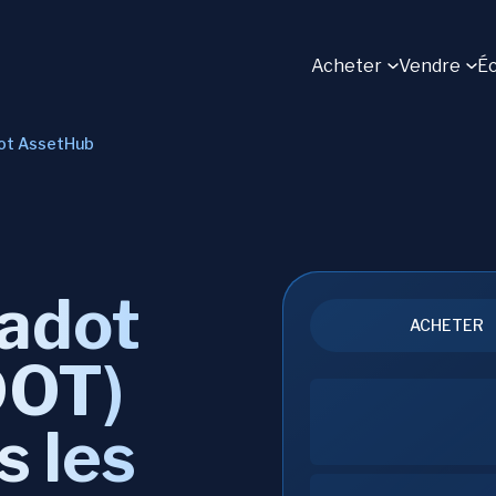
Acheter
Vendre
É
ot AssetHub
adot
ACHETER
DOT)
s les