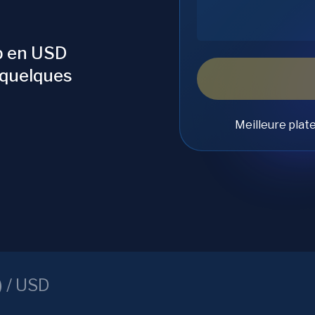
b en USD
 quelques
Meilleure plat
) /
USD