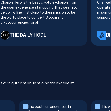
ChangeHero is the best crypto exchange from
ChangeH
the user experience standpoint. They seem to
operates
be doing fine in sticking to their mission to be
maximum
the go-to place to convert Bitcoin and
support 
cryptocurrencies for all.
THE DAILY HODL
B
es avis qui contribuent à notre excellent
d
The best currency rates in
This w