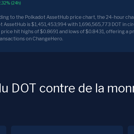
2.32% (24h)
rding to the Polkadot AssetHub price chart, the 24-hour cha
t AssetHub is $1,451,453,994 with 1,696,565,773 DOT in circ
rice hit highs of $0.8691 and lows of $0.8431, offering a p
transactions on ChangeHero.
 DOT contre de la monna