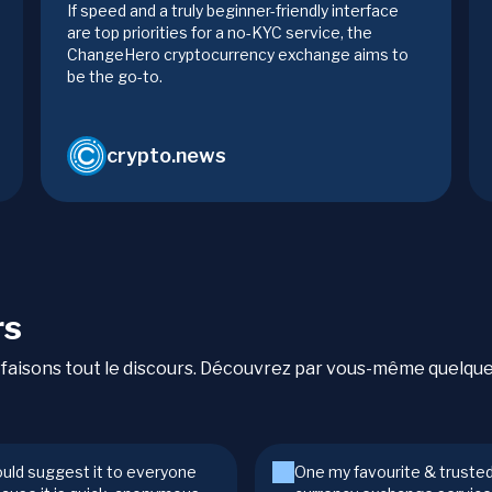
If speed and a truly beginner-friendly interface
are top priorities for a no-KYC service, the
ChangeHero cryptocurrency exchange aims to
be the go-to.
crypto.news
rs
qui faisons tout le discours. Découvrez par vous-même quelqu
ould suggest it to everyone
One my favourite & truste