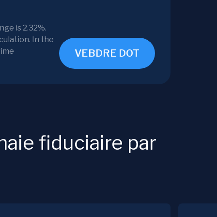
nge is 2.32%.
ulation. In the
rime
VEBDRE DOT
ie fiduciaire par