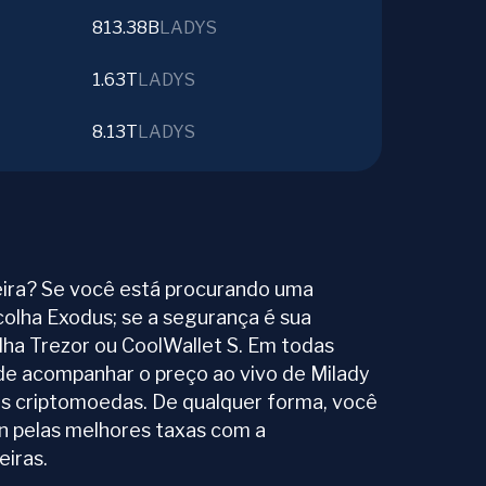
813.38B
LADYS
1.63T
LADYS
8.13T
LADYS
ira? Se você está procurando uma
colha Exodus; se a segurança é sua
olha Trezor ou CoolWallet S. Em todas
ode acompanhar o preço ao vivo de Milady
s criptomoedas. De qualquer forma, você
in pelas melhores taxas com a
iras.