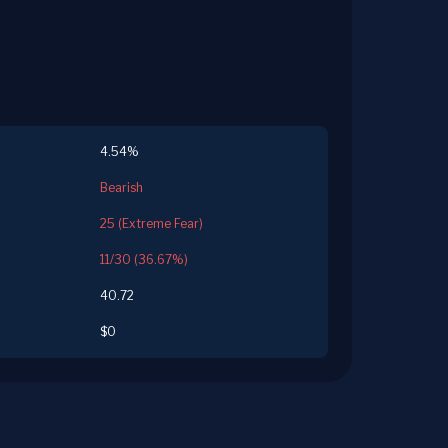
4.54%
Bearish
25 (Extreme Fear)
11/30 (36.67%)
40.72
$0