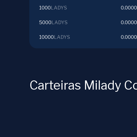
1000
LADYS
0.0000
5000
LADYS
0.000
10000
LADYS
0.000
Carteiras Milady C