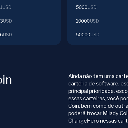
1
USD
5000
USD
03
USD
10000
USD
06
USD
50000
USD
oin
Ainda não tem uma carte
carteira de software, es
principal prioridade, esc
essas carteiras, você p
Coin, bem como de outra
poderá trocar Milady Co
ChangeHero nessas carte