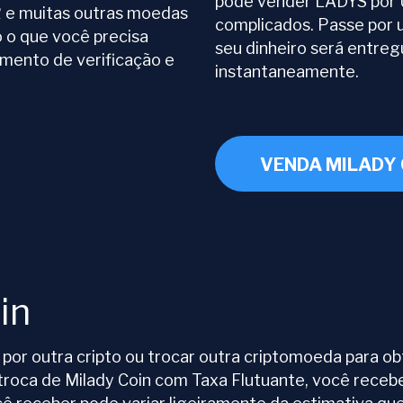
pode vender LADYS por
e muitas outras moedas
complicados. Passe por 
o o que você precisa
seu dinheiro será entre
imento de verificação e
instantaneamente.
VENDA MILADY 
in
r outra cripto ou trocar outra criptomoeda para obt
 troca de Milady Coin com Taxa Flutuante, você receb