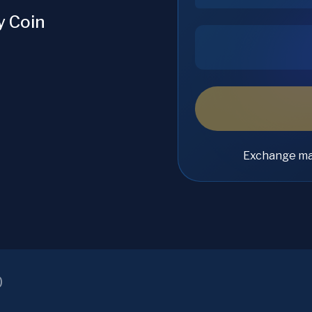
y Coin
Exchange ma
D