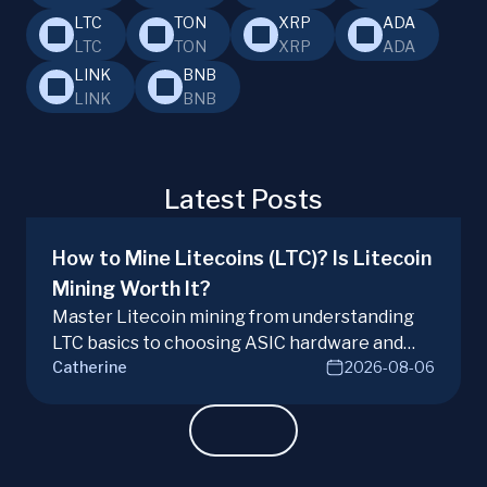
LTC
TON
XRP
ADA
LTC
TON
XRP
ADA
LINK
BNB
LINK
BNB
Latest Posts
How to Mine Litecoins (LTC)? Is Litecoin
Mining Worth It?
Master Litecoin mining from understanding
LTC basics to choosing ASIC hardware and
Catherine
2026-08-06
joining mining pools. Optimize your Litecoin
mining for maximum profit today.