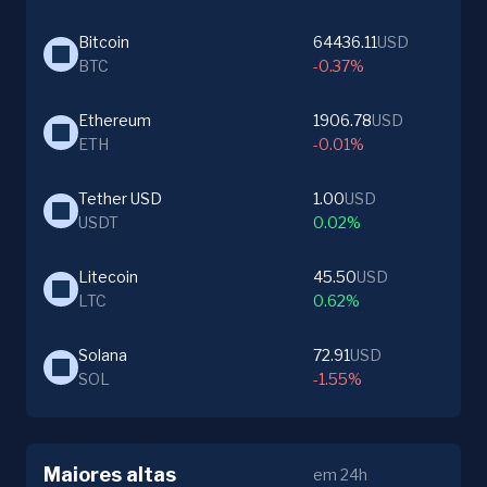
Bitcoin
64436.11
USD
BTC
-0.37%
Ethereum
1906.78
USD
ETH
-0.01%
Tether USD
1.00
USD
USDT
0.02%
Litecoin
45.50
USD
LTC
0.62%
Solana
72.91
USD
SOL
-1.55%
Maiores altas
em 24h