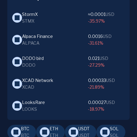
StormX
≈0.0001
USD
STMX
-35.97%
Alpaca Finance
0.0016
USD
ALPACA
-31.61%
DODO bird
0.021
USD
DODO
-27.29%
XCAD Network
0.00033
USD
XCAD
-21.89%
LooksRare
0.00027
USD
LOOKS
-18.97%
BTC
ETH
USDT
SOL
BTC
ETH
USDT
SOL