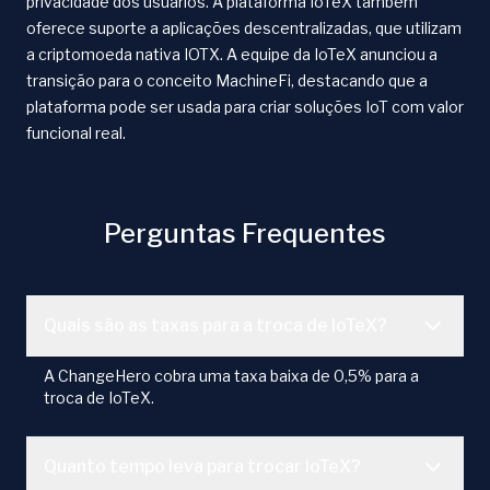
privacidade dos usuários. A plataforma IoTeX também
oferece suporte a aplicações descentralizadas, que utilizam
a criptomoeda nativa IOTX. A equipe da IoTeX anunciou a
transição para o conceito MachineFi, destacando que a
plataforma pode ser usada para criar soluções IoT com valor
funcional real.
Perguntas Frequentes
Quais são as taxas para a troca de IoTeX?
A ChangeHero cobra uma taxa baixa de 0,5% para a
troca de IoTeX.
Quanto tempo leva para trocar IoTeX?