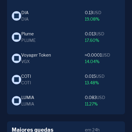
DIA
0.13
USD
DIA
19.08%
Plume
0.013
USD
PLUME
17.60%
Voyager Token
≈0.0001
USD
VGX
14.04%
COTI
0.015
USD
COTI
13.48%
LUMIA
0.083
USD
LUMIA
11.27%
Maiores quedas
em 24h