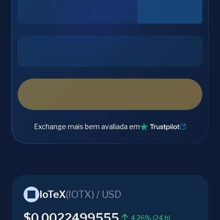
Exchange mais bem avaliada em
IoTeX
(
IOTX
) /
USD
$0.0022499555
4.26% (24 h)