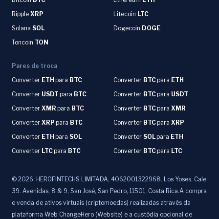
Ripple
XRP
Litecoin
LTC
Solana
SOL
Dogecoin
DOGE
Toncoin
TON
Pares de troca
Converter
ETH
para
BTC
Converter
BTC
para
ETH
Converter
USDT
para
BTC
Converter
BTC
para
USDT
Converter
XMR
para
BTC
Converter
BTC
para
XMR
Converter
XRP
para
BTC
Converter
BTC
para
XRP
Converter
ETH
para
SOL
Converter
SOL
para
ETH
Converter
LTC
para
BTC
Converter
BTC
para
LTC
©
2026
.
HEROFINTECHS LIMITADA, 4062001322968. Los Yoses, Cale
39. Avenidas, 8 & 9, San José, San Pedro, 11501, Costa Rica.A compra
e venda de ativos virtuais (criptomoedas) realizadas através da
plataforma Web ChangeHero (Website) e a custódia opcional de