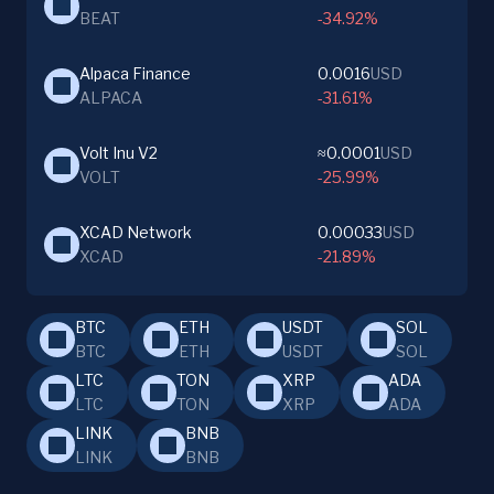
BEAT
-34.92%
Alpaca Finance
0.0016
USD
ALPACA
-31.61%
Volt Inu V2
≈0.0001
USD
VOLT
-25.99%
XCAD Network
0.00033
USD
XCAD
-21.89%
BTC
ETH
USDT
SOL
BTC
ETH
USDT
SOL
LTC
TON
XRP
ADA
LTC
TON
XRP
ADA
LINK
BNB
LINK
BNB