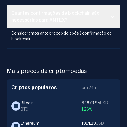
Quantas confirmações de blockchain são
necessárias para ANTEX?
Consideramos antex recebido após 1 confirmação de
blockchain.
Mais preços de criptomoedas
Criptos populares
em 24h
Bitcoin
64879.95
USD
BTC
1.26%
Ethereum
1914.29
USD