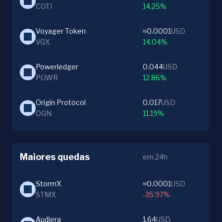
COTI
14.25%
Voyager Token
≈0.0001
USD
VGX
14.04%
Powerledger
0.044
USD
POWR
12.86%
Origin Protocol
0.017
USD
OGN
11.19%
Maiores quedas
em 24h
StormX
≈0.0001
USD
STMX
-35.97%
Audiera
1.64
USD