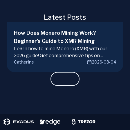
Latest Posts
How Does Monero Mining Work?
Beginner’s Guide to XMR Mining
Learn how to mine Monero (XMR) with our
2026 guide! Get comprehensive tips on
Catherine
2026-08-04
hardware, software, and techniques for
successful Monero mining.