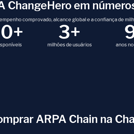
A ChangeHero em número
empenho comprovado, alcance global e a confiança de milh
80+
3+
isponíveis
milhões de usuários
anos no
comprar ARPA Chain na Ch