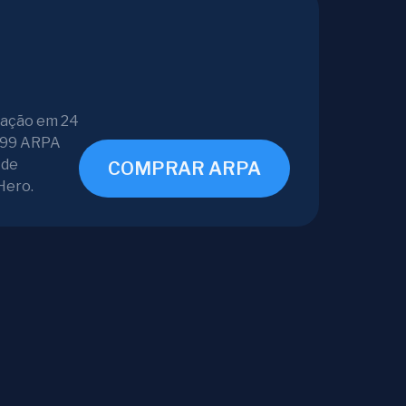
iação em 24
,999 ARPA
 de
COMPRAR ARPA
Hero.