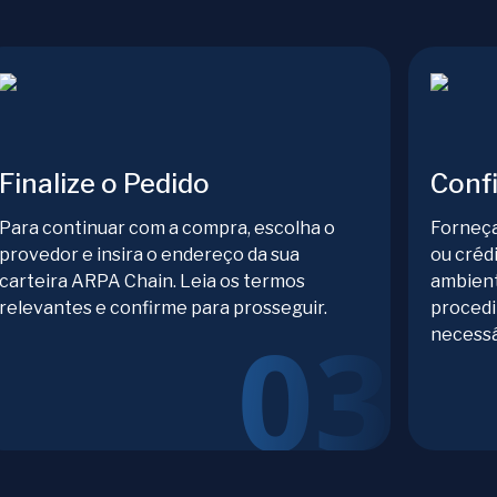
Finalize o Pedido
Conf
Para continuar com a compra, escolha o
Forneça
provedor e insira o endereço da sua
ou créd
carteira ARPA Chain. Leia os termos
ambient
relevantes e confirme para prosseguir.
procedi
necessá