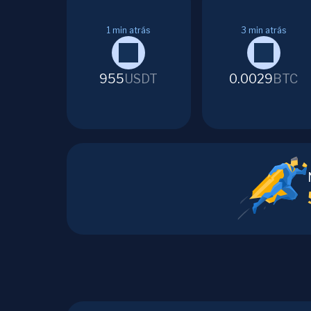
1
min atrás
3
min atrás
955
USDT
0.0029
BTC