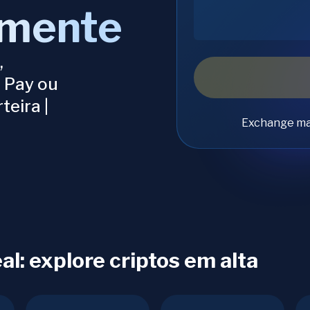
amente
,
 Pay ou
teira |
Exchange ma
l: explore criptos em alta