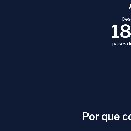
Des
1
países d
Por que 