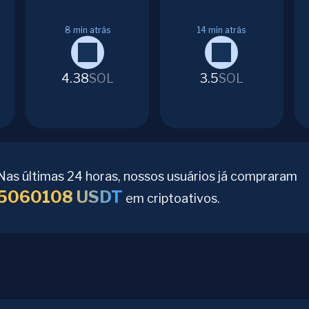
8
min atrás
14
min atrás
4.38
SOL
3.5
SOL
Nas últimas 24 horas, nossos usuários já compraram
5060108
USDT
em criptoativos.