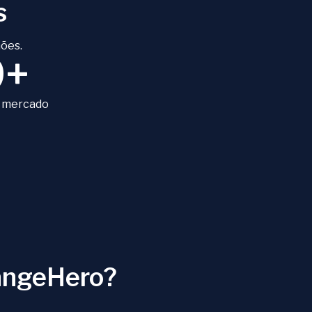
s
ões.
9+
 mercado
angeHero?