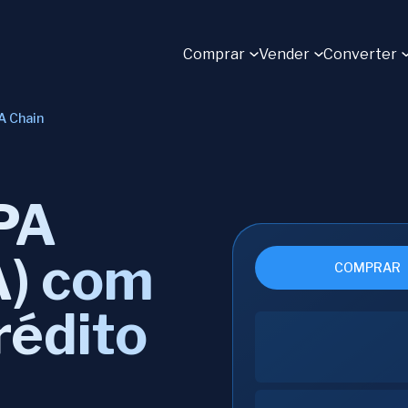
Comprar
Vender
Converter
A Chain
PA
A) com
COMPRAR
rédito