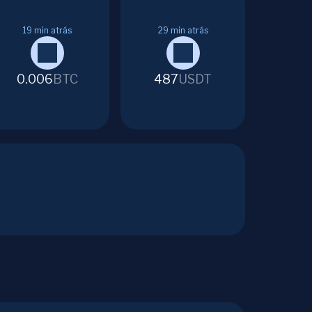
19
min atrás
29
min atrás
0.006
BTC
487
USDT