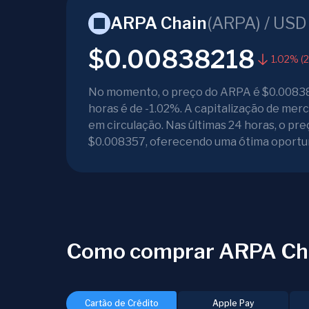
ARPA Chain
(
ARPA
) /
USD
$0.00838218
1.02% (2
No momento, o preço do ARPA é $0.008382
horas é de -1.02%. A capitalização de me
em circulação. Nas últimas 24 horas, o p
$0.008357, oferecendo uma ótima oportu
Como comprar ARPA Ch
Cartão de Crédito
Apple Pay