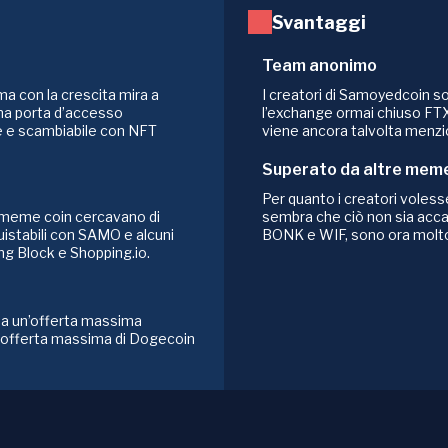
Svantaggi
Team anonimo
 con la crescita mira a
I creatori di Samoyedcoin s
na porta d’accesso
l’exchange ormai chiuso FTX
le e scambiabile con NFT
viene ancora talvolta menzi
Superato da altre meme
Per quanto i creatori voles
 meme coin cercavano di
sembra che ciò non sia acca
istabili con SAMO e alcuni
BONK e WIF, sono ora molto p
ng Block e Shopping.io.
a un’offerta massima
 L’offerta massima di Dogecoin