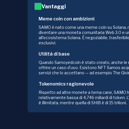
Vantaggi
Meme coin con ambizioni
SAMO è nato come una meme coin su Solana, ma
diventare una moneta comunitaria Web 3.0 e u
all’ecosistema Solana. È negoziabile, trasferibi
esclusivi.
Utilità di base
Quando Samoyedcoin è stato creato, anche le
offrire un caso d’uso. Esistono NFT Samos acqu
servizi che lo accettano — ad esempio The Givi
Tokenomics ragionevole
Rispetto ad altre monete a tema cane, SAMO h
relativamente bassa di 4,746 miliardi di token.
è illimitata, mentre quella di SHIB è di 15 trilioni.