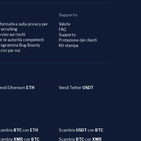
Supporto
nformativa sulla privacy per
Valute
 recruiting
FAQ
vviso sui rischi
Supporto
er le autorità competenti
Protezione dei clienti
rogramma Bug Bounty
Kit stampa
crivi per noi
endi Ethereum
ETH
Vendi Tether
USDT
cambia
BTC
con
ETH
Scambia
USDT
con
BTC
cambia
XMR
con
BTC
Scambia
BTC
con
XMR