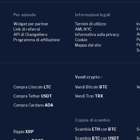
Per aziende
Informazioni legali
Widget per partner
Termini di utilizzo
I
il
Link di referral
AML/KYC
A
API di ChangeHero
Informativa sulla privacy
P
Programma di affiliazione
Cookie
P
Mappa del sito
S
Vendi crypto
Compra Litecoin
LTC
Vendi Bitcoin
BTC
V
Compra Tether
USDT
Vendi Tron
TRX
Compra Cardano
ADA
Coppie di scambio
Scambia
ETH
con
BTC
S
Ripple
XRP
Scambia
BTC
con
USDT
S