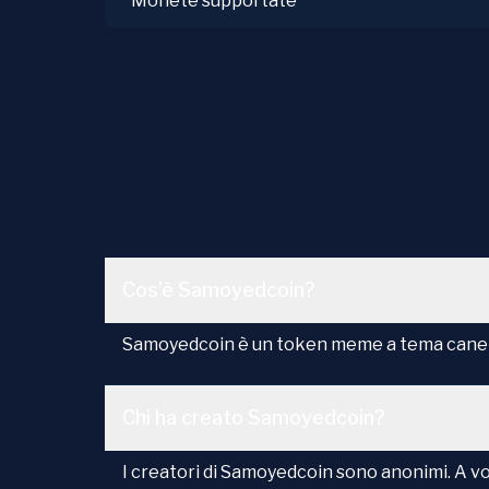
Monete supportate
Cos’è Samoyedcoin?
Samoyedcoin è un token meme a tema cane s
Chi ha creato Samoyedcoin?
I creatori di Samoyedcoin sono anonimi. A v