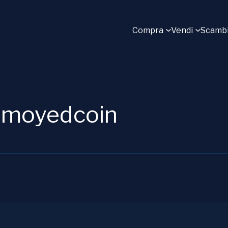
Compra
Vendi
Scamb
amoyedcoin