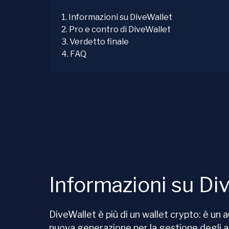
1
.
Informazioni su DiveWallet
2
.
Pro e contro di DiveWallet
3
.
Verdetto finale
4
.
FAQ
Informazioni su Di
DiveWallet è più di un wallet crypto: è un
nuova generazione per la gestione degli as