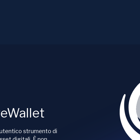
veWallet
 autentico strumento di
set digitali. È non