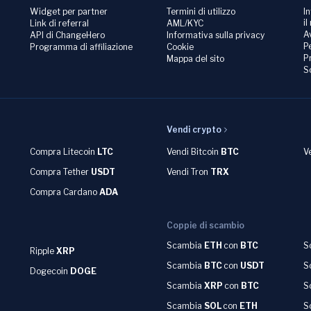
Widget per partner
Termini di utilizzo
I
il
Link di referral
AML/KYC
A
API di ChangeHero
Informativa sulla privacy
P
Programma di affiliazione
Cookie
P
Mappa del sito
S
Vendi crypto
Compra Litecoin
LTC
Vendi Bitcoin
BTC
V
Compra Tether
USDT
Vendi Tron
TRX
Compra Cardano
ADA
Coppie di scambio
Scambia
ETH
con
BTC
S
Ripple
XRP
Scambia
BTC
con
USDT
S
Dogecoin
DOGE
Scambia
XRP
con
BTC
S
Scambia
SOL
con
ETH
S