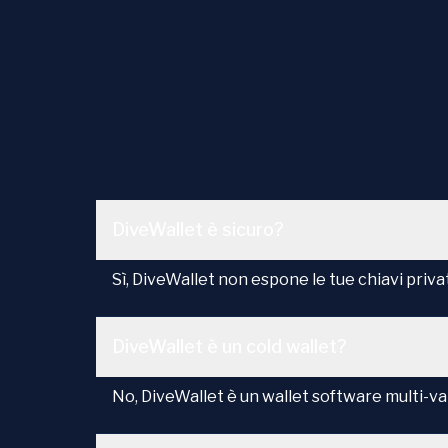
DiveWallet è sicuro?
Sì, DiveWallet non espone le tue chiavi priva
DiveWallet è un cold wallet?
No, DiveWallet è un wallet software multi-va