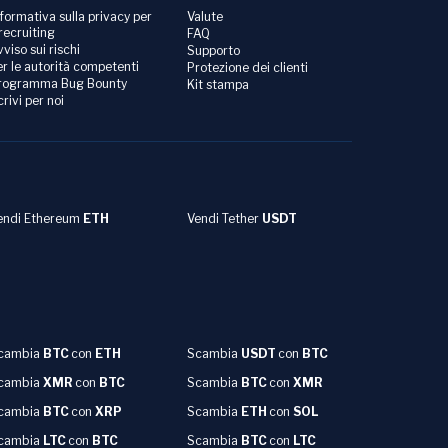
nformativa sulla privacy per
Valute
 recruiting
FAQ
vviso sui rischi
Supporto
er le autorità competenti
Protezione dei clienti
rogramma Bug Bounty
Kit stampa
crivi per noi
endi Ethereum
ETH
Vendi Tether
USDT
cambia
BTC
con
ETH
Scambia
USDT
con
BTC
cambia
XMR
con
BTC
Scambia
BTC
con
XMR
cambia
BTC
con
XRP
Scambia
ETH
con
SOL
cambia
LTC
con
BTC
Scambia
BTC
con
LTC