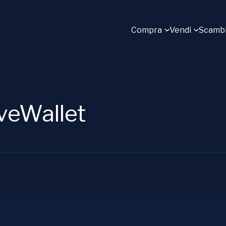
Compra
Vendi
Scamb
veWallet