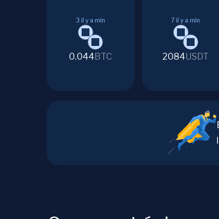
3
il y a min
7
il y a min
0.044
BTC
2084
USDT