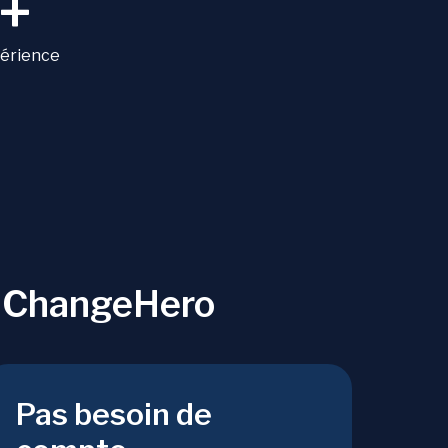
+
périence
r ChangeHero
Pas besoin de