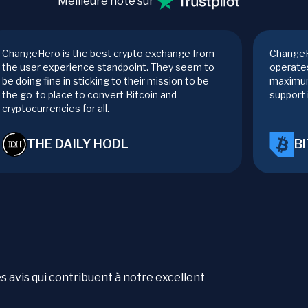
Meilleure note sur
ChangeHero is the best crypto exchange from
ChangeH
the user experience standpoint. They seem to
operates
be doing fine in sticking to their mission to be
maximum
the go-to place to convert Bitcoin and
support 
cryptocurrencies for all.
THE DAILY HODL
B
es avis qui contribuent à notre excellent