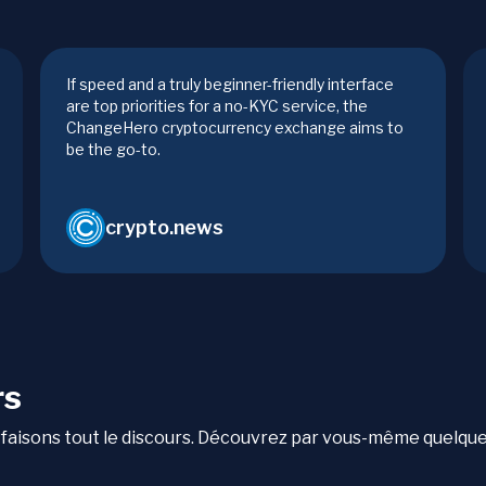
If speed and a truly beginner-friendly interface
are top priorities for a no-KYC service, the
ChangeHero cryptocurrency exchange aims to
be the go-to.
crypto.news
rs
qui faisons tout le discours. Découvrez par vous-même quelqu