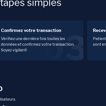
tapes simples
Confirmez votre transaction
Recev
03
Vérifiez une dernière fois toutes les
Patien
données et confirmez votre transaction.
sont en
Soyez vigilant!
o
lisateurs.