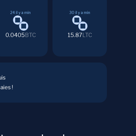
24
il y a min
30
il y a min
0.0405
BTC
15.87
LTC
uis
ies !