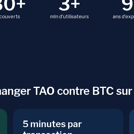
80+
3+
9
 couverts
mln d'utilisateurs
ans d'ex
hanger TAO contre BTC su
5 minutes par