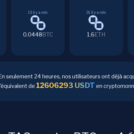
13
il y a min
16
il y a min
0.0448
BTC
1.6
ETH
En seulement 24 heures, nos utilisateurs ont déjà acq
12606293
USDT
l'équivalent de
en cryptomonna