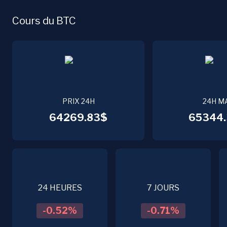
Cours du BTC
PRIX 24H
24H M
64269.83$
65344.
24 HEURES
7 JOURS
-0.52
%
-0.71
%