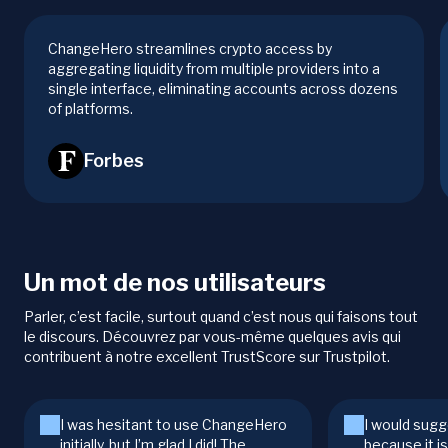
ChangeHero streamlines crypto access by
aggregating liquidity from multiple providers into a
single interface, eliminating accounts across dozens
of platforms.
Forbes
Un mot de nos utilisateurs
Parler, c’est facile, surtout quand c’est nous qui faisons tout
le discours. Découvrez par vous-même quelques avis qui
contribuent à notre excellent TrustScore sur Trustpilot.
I was hesitant to use ChangeHero
I would sugg
initially, but I’m glad I did! The
because it i