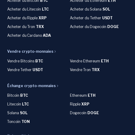
Acheter du
Bitcoin
BTC
Acheter du Ethereum
ETH
Acheter du
Litecoin
LTC
Acheter du
Solana
SOL
Acheter du
Ripple
XRP
Acheter du Tether
USDT
Acheter du Tron
TRX
Acheter du
Dogecoin
DOGE
Acheter du
Cardano
ADA
Vendre crypto-monnaies
Vendre Bitcoins
BTC
Vendre Ethereum
ETH
Vendre Tether
USDT
Vendre Tron
TRX
Échange crypto-monnaies
Bitcoin
BTC
Ethereum
ETH
Litecoin
LTC
Ripple
XRP
Solana
SOL
Dogecoin
DOGE
Toncoin
TON