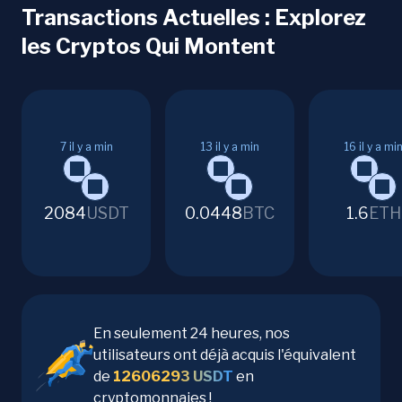
Transactions Actuelles : Explorez
les Cryptos Qui Montent
7
il y a min
13
il y a min
16
il y a mi
2084
USDT
0.0448
BTC
1.6
ETH
En seulement 24 heures, nos
utilisateurs ont déjà acquis l'équivalent
de
12606293
USDT
en
cryptomonnaies !