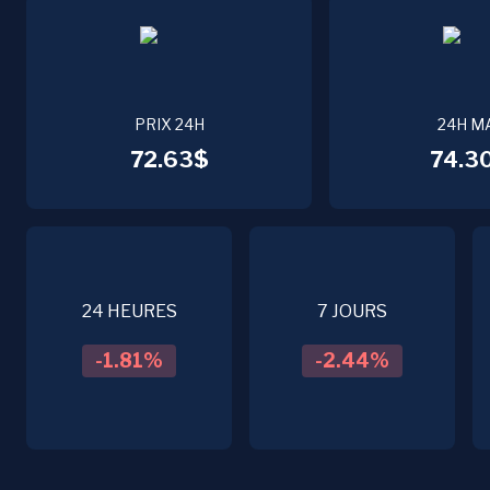
PRIX 24H
24H M
72.63$
74.3
24 HEURES
7 JOURS
-1.81
%
-2.44
%