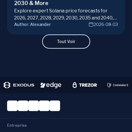
2030 & More
Explore expert Solana price forecasts for
2026, 2027, 2028, 2029, 2030, 2035 and 2040,
Author:
Alexander
2026-08-03
diving into SOL potential in the evolving
cryptocurrency market. Make informed
investment decisions with ChangeHero!
Tout Voir
Entreprise