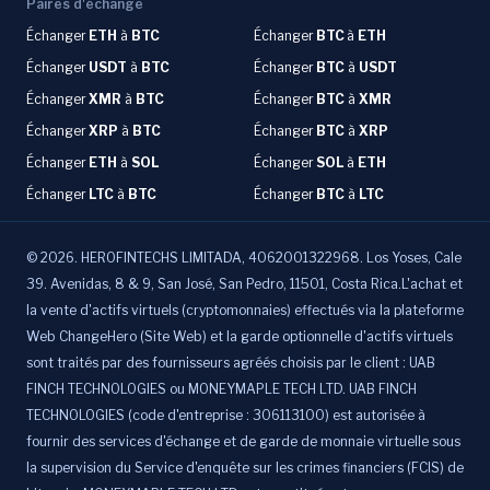
Paires d'échange
Échanger
ETH
à
BTC
Échanger
BTC
à
ETH
Échanger
USDT
à
BTC
Échanger
BTC
à
USDT
Échanger
XMR
à
BTC
Échanger
BTC
à
XMR
Échanger
XRP
à
BTC
Échanger
BTC
à
XRP
Échanger
ETH
à
SOL
Échanger
SOL
à
ETH
Échanger
LTC
à
BTC
Échanger
BTC
à
LTC
©
2026
.
HEROFINTECHS LIMITADA, 4062001322968. Los Yoses, Cale
39. Avenidas, 8 & 9, San José, San Pedro, 11501, Costa Rica.L'achat et
la vente d'actifs virtuels (cryptomonnaies) effectués via la plateforme
Web ChangeHero (Site Web) et la garde optionnelle d'actifs virtuels
sont traités par des fournisseurs agréés choisis par le client : UAB
FINCH TECHNOLOGIES ou MONEYMAPLE TECH LTD. UAB FINCH
TECHNOLOGIES (code d'entreprise : 306113100) est autorisée à
fournir des services d'échange et de garde de monnaie virtuelle sous
la supervision du Service d'enquête sur les crimes financiers (FCIS) de