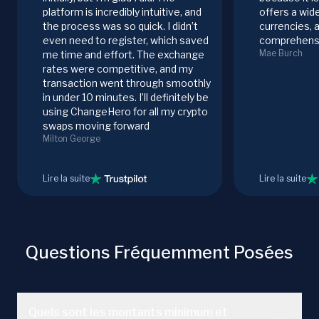
platform is incredibly intuitive, and
offers a wid
the process was so quick. I didn’t
currencies, 
even need to register, which saved
comprehensi
Mae Burch
me time and effort. The exchange
rates were competitive, and my
transaction went through smoothly
in under 10 minutes. I’ll definitely be
using ChangeHero for all my crypto
swaps moving forward
Milton George
Lire la suite
Lire la suite
Questions Fréquemment Posées
Quels sont les montants minimum et