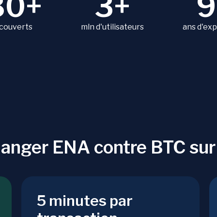
80+
3+
9
 couverts
mln d'utilisateurs
ans d'ex
hanger ENA contre BTC su
5 minutes par