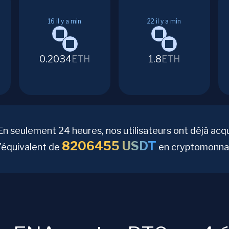
16
il y a min
22
il y a min
0.2034
ETH
1.8
ETH
En seulement 24 heures, nos utilisateurs ont déjà acq
8206455
USDT
l'équivalent de
en cryptomonnai