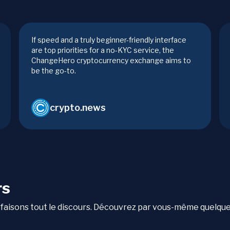
If speed and a truly beginner-friendly interface
are top priorities for a no-KYC service, the
ChangeHero cryptocurrency exchange aims to
be the go-to.
crypto.news
rs
qui faisons tout le discours. Découvrez par vous-même quelqu