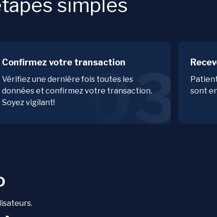
tapes simples
Confirmez votre transaction
Recev
03
Vérifiez une dernière fois toutes les
Patien
données et confirmez votre transaction.
sont en
Soyez vigilant!
o
lisateurs.