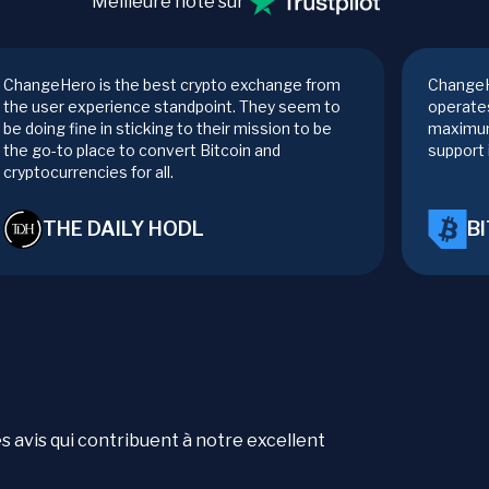
Meilleure note sur
ChangeHero is the best crypto exchange from
ChangeH
the user experience standpoint. They seem to
operates
be doing fine in sticking to their mission to be
maximum
the go-to place to convert Bitcoin and
support 
cryptocurrencies for all.
THE DAILY HODL
B
es avis qui contribuent à notre excellent