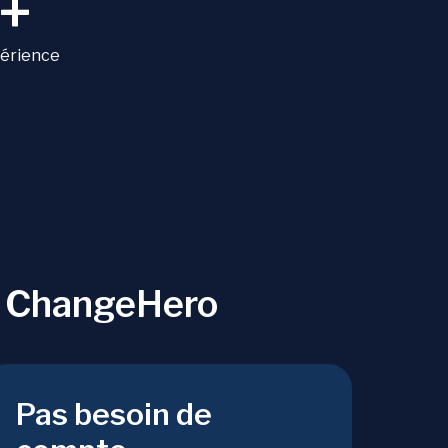
+
périence
r ChangeHero
Pas besoin de