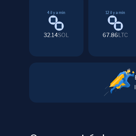
4
il y a min
12
il y a min
32.14
SOL
67.86
LTC