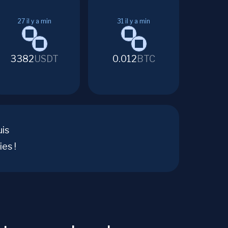
27
il y a min
31
il y a min
3382
USDT
0.012
BTC
uis
es !