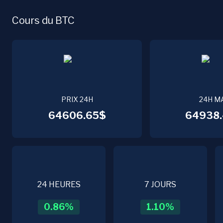
Cours du BTC
PRIX 24H
24H M
64606.65$
64938.
24 HEURES
7 JOURS
0.86
%
1.10
%