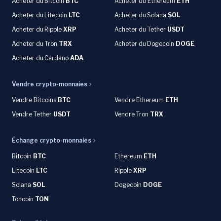
Acheter du
Bitcoin
BTC
Acheter du Ethereum
ETH
Acheter du
Litecoin
LTC
Acheter du
Solana
SOL
Acheter du
Ripple
XRP
Acheter du Tether
USDT
Acheter du Tron
TRX
Acheter du
Dogecoin
DOGE
Acheter du
Cardano
ADA
Vendre crypto-monnaies
Vendre Bitcoins
BTC
Vendre Ethereum
ETH
Vendre Tether
USDT
Vendre Tron
TRX
Échange crypto-monnaies
Bitcoin
BTC
Ethereum
ETH
Litecoin
LTC
Ripple
XRP
Solana
SOL
Dogecoin
DOGE
Toncoin
TON