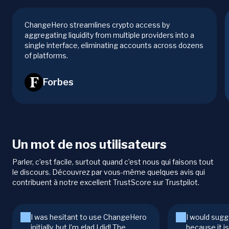
ChangeHero streamlines crypto access by
aggregating liquidity from multiple providers into a
single interface, eliminating accounts across dozens
of platforms.
Forbes
Un mot de nos utilisateurs
Parler, c’est facile, surtout quand c’est nous qui faisons tout
le discours. Découvrez par vous-même quelques avis qui
contribuent à notre excellent TrustScore sur Trustpilot.
I was hesitant to use ChangeHero
I would sugg
initially, but I’m glad I did! The
because it i