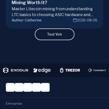
Mining Worth It?
Master Litecoin mining from understanding
LTC basics to choosing ASIC hardware and
Author:
Catherine
2026-08-06
joining mining pools. Optimize your Litecoin
mining for maximum profit today.
Tout Voir
Entreprise