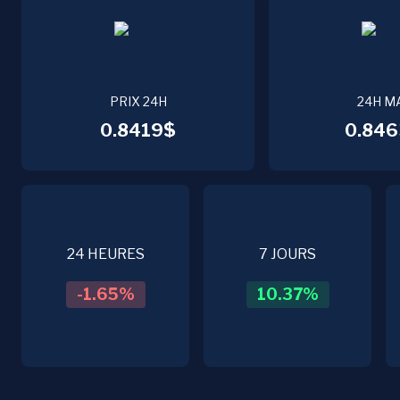
PRIX 24H
24H M
0.8419$
0.846
24 HEURES
7 JOURS
-1.65
%
10.37
%