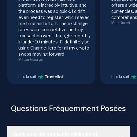
platform is incredibly intuitive, and
offers a wid
the process was so quick. I didn’t
currencies, 
even need to register, which saved
comprehensi
Mae Burch
me time and effort. The exchange
rates were competitive, and my
transaction went through smoothly
in under 10 minutes. I’ll definitely be
using ChangeHero for all my crypto
swaps moving forward
Milton George
Lire la suite
Lire la suite
Questions Fréquemment Posées
Quels sont les montants minimum et