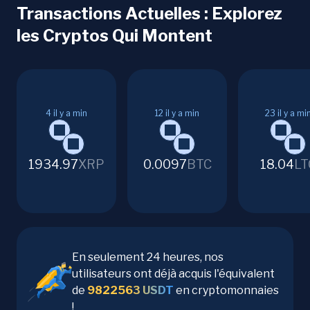
Transactions Actuelles : Explorez
les Cryptos Qui Montent
4
il y a min
12
il y a min
23
il y a mi
1934.97
XRP
0.0097
BTC
18.04
LT
En seulement 24 heures, nos
utilisateurs ont déjà acquis l'équivalent
de
9822563
USDT
en cryptomonnaies
!