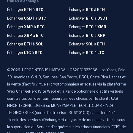
Paires d'échange
Échanger
ETH
à
BTC
Échanger
BTC
à
ETH
Échanger
USDT
à
BTC
Échanger
BTC
à
USDT
Échanger
XMR
à
BTC
Échanger
BTC
à
XMR
Échanger
XRP
à
BTC
Échanger
BTC
à
XRP
Échanger
ETH
à
SOL
Échanger
SOL
à
ETH
Échanger
LTC
à
BTC
Échanger
BTC
à
LTC
©
2026
.
HEROFINTECHS LIMITADA, 4062001322968. Los Yoses, Cale
39. Avenidas, 8 & 9, San José, San Pedro, 11501, Costa Rica.L'achat et
la vente d'actifs virtuels (cryptomonnaies) effectués via la plateforme
Web ChangeHero (Site Web) et la garde optionnelle d'actifs virtuels
sont traités par des fournisseurs agréés choisis par le client : UAB
FINCH TECHNOLOGIES ou MONEYMAPLE TECH LTD. UAB FINCH
TECHNOLOGIES (code d'entreprise : 306113100) est autorisée à
fournir des services d'échange et de garde de monnaie virtuelle sous
la supervision du Service d'enquête sur les crimes financiers (FCIS) de