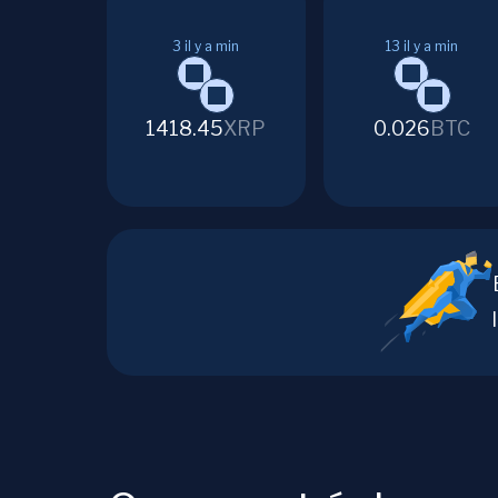
3
il y a min
13
il y a min
1418.45
XRP
0.026
BTC