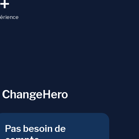
+
périence
r ChangeHero
Pas besoin de