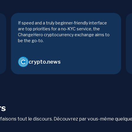
If speed and a truly beginner-friendly interface
are top priorities for a no-KYC service, the
ChangeHero cryptocurrency exchange aims to
be the go-to.
crypto.news
rs
qui faisons tout le discours. Découvrez par vous-même quelqu