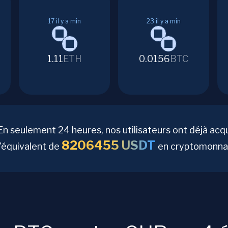
17
il y a min
23
il y a min
1.11
ETH
0.0156
BTC
En seulement 24 heures, nos utilisateurs ont déjà acq
8206455
USDT
l'équivalent de
en cryptomonnai