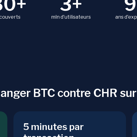
80+
3+
9
 couverts
mln d'utilisateurs
ans d'ex
hanger BTC contre CHR su
5 minutes par