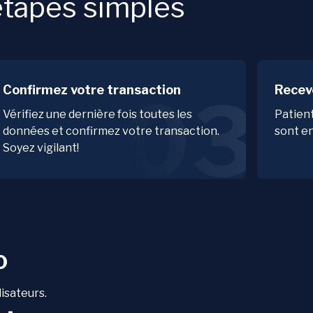
tapes simples
Confirmez votre transaction
Recev
03
Vérifiez une dernière fois toutes les
Patien
données et confirmez votre transaction.
sont en
Soyez vigilant!
o
lisateurs.