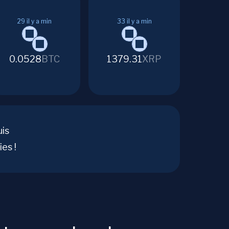
29
il y a min
33
il y a min
0.0528
BTC
1379.31
XRP
uis
es !