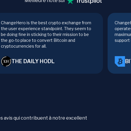
Meilleure note sur
ChangeHero is the best crypto exchange from
ChangeH
the user experience standpoint. They seem to
operates
be doing fine in sticking to their mission to be
maximum
the go-to place to convert Bitcoin and
support 
cryptocurrencies for all.
THE DAILY HODL
B
es avis qui contribuent à notre excellent