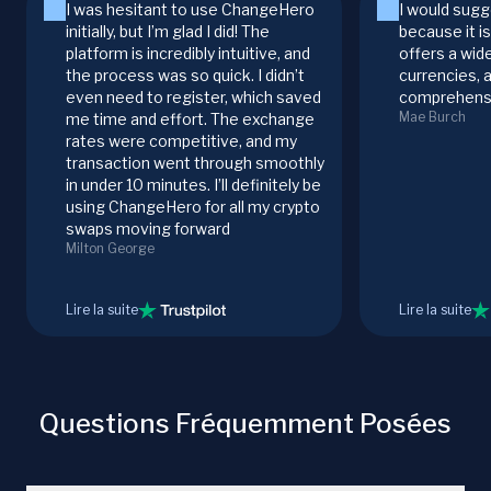
I was hesitant to use ChangeHero
I would sugg
initially, but I’m glad I did! The
because it i
platform is incredibly intuitive, and
offers a wid
the process was so quick. I didn’t
currencies, 
even need to register, which saved
comprehensi
Mae Burch
me time and effort. The exchange
rates were competitive, and my
transaction went through smoothly
in under 10 minutes. I’ll definitely be
using ChangeHero for all my crypto
swaps moving forward
Milton George
Lire la suite
Lire la suite
Questions Fréquemment Posées