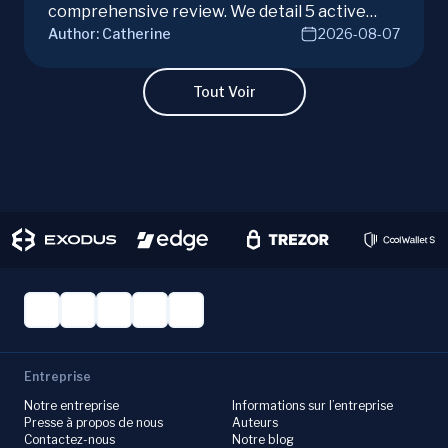
comprehensive review. We detail 5 active
Author:
Catherine
2026-08-07
campaigns, risks, benefits, and a vital checklist
for discerning real opportunities from scams.
Learn more.
Tout Voir
Entreprise
Notre entreprise
Informations sur l’entreprise
Presse à propos de nous
Auteurs
Contactez-nous
Notre blog