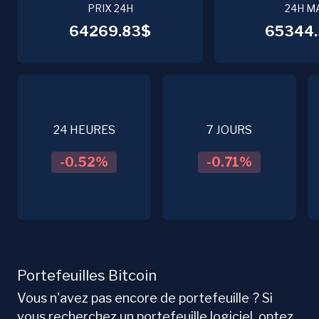
PRIX 24H
24H M
64269.83$
65344.
24 HEURES
7 JOURS
-0.52
%
-0.71
%
Portefeuilles Bitcoin
Vous n'avez pas encore de portefeuille ? Si
vous recherchez un portefeuille logiciel, optez