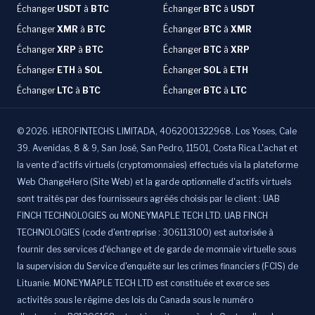
Échanger
USDT
à
BTC
Échanger
BTC
à
USDT
Échanger
XMR
à
BTC
Échanger
BTC
à
XMR
Échanger
XRP
à
BTC
Échanger
BTC
à
XRP
Échanger
ETH
à
SOL
Échanger
SOL
à
ETH
Échanger
LTC
à
BTC
Échanger
BTC
à
LTC
©
2026
.
HEROFINTECHS LIMITADA, 4062001322968. Los Yoses, Cale
39. Avenidas, 8 & 9, San José, San Pedro, 11501, Costa Rica.L'achat et
la vente d'actifs virtuels (cryptomonnaies) effectués via la plateforme
Web ChangeHero (Site Web) et la garde optionnelle d'actifs virtuels
sont traités par des fournisseurs agréés choisis par le client : UAB
FINCH TECHNOLOGIES ou MONEYMAPLE TECH LTD. UAB FINCH
TECHNOLOGIES (code d'entreprise : 306113100) est autorisée à
fournir des services d'échange et de garde de monnaie virtuelle sous
la supervision du Service d'enquête sur les crimes financiers (FCIS) de
Lituanie. MONEYMAPLE TECH LTD est constituée et exerce ses
activités sous le régime des lois du Canada sous le numéro