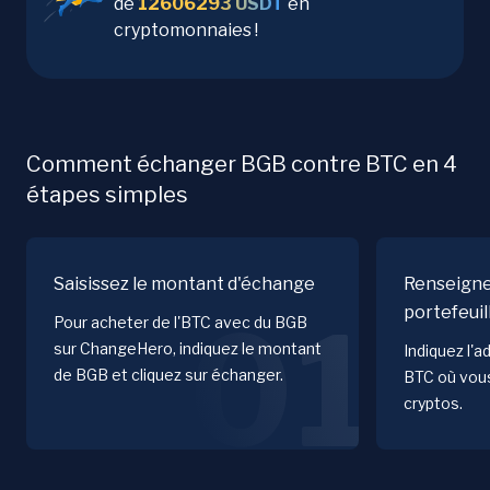
de
12606293
USDT
en
cryptomonnaies !
Comment échanger BGB contre BTC en 4
étapes simples
Saisissez le montant d'échange
Renseigne
portefeuil
01
Pour acheter de l'BTC avec du BGB
sur ChangeHero, indiquez le montant
Indiquez l'a
de BGB et cliquez sur échanger.
BTC où vous
cryptos.