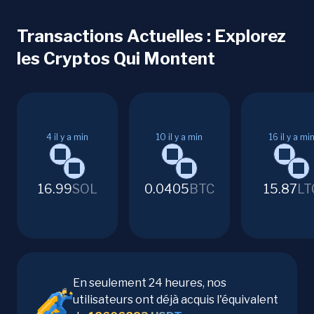
Transactions Actuelles : Explorez
les Cryptos Qui Montent
4
il y a min
10
il y a min
16
il y a mi
16.99
SOL
0.0405
BTC
15.87
LT
En seulement 24 heures, nos
utilisateurs ont déjà acquis l'équivalent