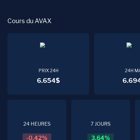
Cours du AVAX
PRIX 24H
24H M
6.654$
6.69
24 HEURES
7 JOURS
-0.42
%
3.64
%