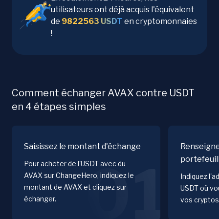
utilisateurs ont déjà acquis l'équivalent
de
9822563
USDT
en cryptomonnaies
!
Comment échanger AVAX contre USDT
en 4 étapes simples
Saisissez le montant d'échange
Renseigne
portefeuil
01
Pour acheter de l'USDT avec du
AVAX sur ChangeHero, indiquez le
Indiquez l'a
montant de AVAX et cliquez sur
USDT où vou
échanger.
vos cryptos