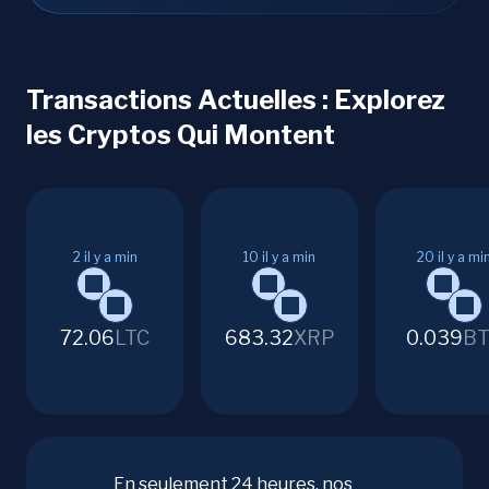
Transactions Actuelles : Explorez
les Cryptos Qui Montent
2
il y a min
10
il y a min
20
il y a mi
72.06
LTC
683.32
XRP
0.039
BT
En seulement 24 heures, nos