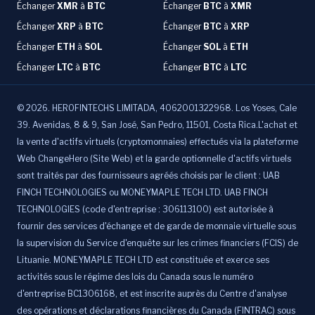
Échanger
XMR
à
BTC
Échanger
BTC
à
XMR
Échanger
XRP
à
BTC
Échanger
BTC
à
XRP
Échanger
ETH
à
SOL
Échanger
SOL
à
ETH
Échanger
LTC
à
BTC
Échanger
BTC
à
LTC
©
2026
.
HEROFINTECHS LIMITADA, 4062001322968. Los Yoses, Cale
39. Avenidas, 8 & 9, San José, San Pedro, 11501, Costa Rica.L'achat et
la vente d'actifs virtuels (cryptomonnaies) effectués via la plateforme
Web ChangeHero (Site Web) et la garde optionnelle d'actifs virtuels
sont traités par des fournisseurs agréés choisis par le client : UAB
FINCH TECHNOLOGIES ou MONEYMAPLE TECH LTD. UAB FINCH
TECHNOLOGIES (code d'entreprise : 306113100) est autorisée à
fournir des services d'échange et de garde de monnaie virtuelle sous
la supervision du Service d'enquête sur les crimes financiers (FCIS) de
Lituanie. MONEYMAPLE TECH LTD est constituée et exerce ses
activités sous le régime des lois du Canada sous le numéro
d'entreprise BC1306168, et est inscrite auprès du Centre d'analyse
des opérations et déclarations financières du Canada (FINTRAC) sous