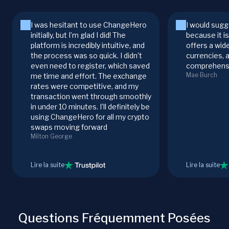
I was hesitant to use ChangeHero
I would sugg
initially, but I’m glad I did! The
because it i
platform is incredibly intuitive, and
offers a wid
the process was so quick. I didn’t
currencies, 
even need to register, which saved
comprehensi
Mae Burch
me time and effort. The exchange
rates were competitive, and my
transaction went through smoothly
in under 10 minutes. I’ll definitely be
using ChangeHero for all my crypto
swaps moving forward
Milton George
Lire la suite
Lire la suite
Questions Fréquemment Posées