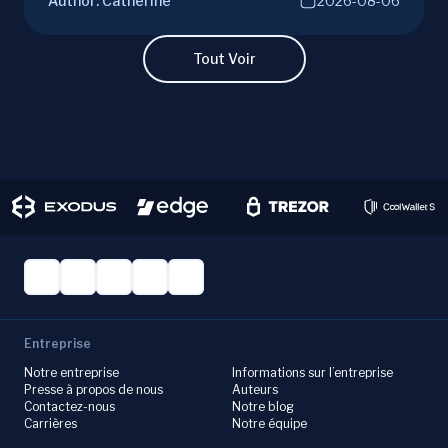
Author:
Catherine
2026-08-06
joining mining pools. Optimize your Litecoin
mining for maximum profit today.
Tout Voir
Entreprise
Notre entreprise
Informations sur l’entreprise
Presse à propos de nous
Auteurs
Contactez-nous
Notre blog
Carrières
Notre équipe