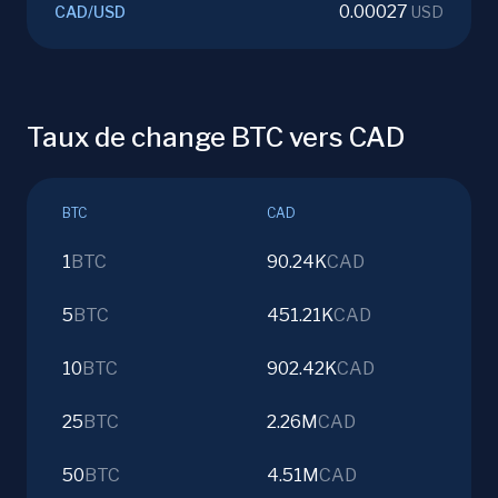
0.00027
CAD
/
USD
USD
Taux de change BTC vers CAD
BTC
CAD
1
BTC
90.24K
CAD
5
BTC
451.21K
CAD
10
BTC
902.42K
CAD
25
BTC
2.26M
CAD
50
BTC
4.51M
CAD