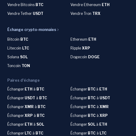
Vendre Bitcoins
BTC
Vendre Ethereum
ETH
Vendre Tether
USDT
Vendre Tron
TRX
Échange crypto-monnaies
Bitcoin
BTC
Ethereum
ETH
Litecoin
LTC
Ripple
XRP
Solana
SOL
Dogecoin
DOGE
Toncoin
TON
Paires d'échange
Échanger
ETH
à
BTC
Échanger
BTC
à
ETH
Échanger
USDT
à
BTC
Échanger
BTC
à
USDT
Échanger
XMR
à
BTC
Échanger
BTC
à
XMR
Échanger
XRP
à
BTC
Échanger
BTC
à
XRP
Échanger
ETH
à
SOL
Échanger
SOL
à
ETH
Échanger
LTC
à
BTC
Échanger
BTC
à
LTC