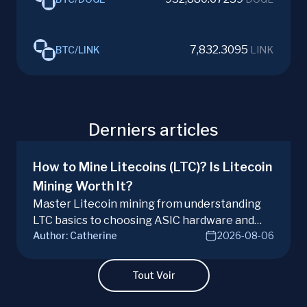
7,832.3095
BTC
/
LINK
LINK
Derniers articles
How to Mine Litecoins (LTC)? Is Litecoin
Mining Worth It?
Master Litecoin mining from understanding
LTC basics to choosing ASIC hardware and
Author:
Catherine
2026-08-06
joining mining pools. Optimize your Litecoin
mining for maximum profit today.
Tout Voir