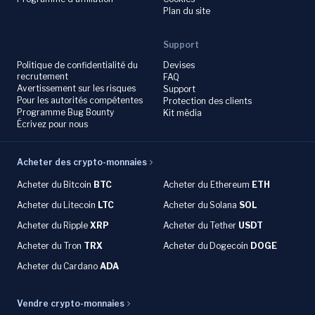
Plan du site
Support
Politique de confidentialité du
Devises
recrutement
FAQ
Avertissement sur les risques
Support
Pour les autorités compétentes
Protection des clients
Programme Bug Bounty
Kit média
Écrivez pour nous
Acheter des crypto-monnaies
Acheter du
Bitcoin
BTC
Acheter du Ethereum
ETH
Acheter du
Litecoin
LTC
Acheter du
Solana
SOL
Acheter du
Ripple
XRP
Acheter du Tether
USDT
Acheter du Tron
TRX
Acheter du
Dogecoin
DOGE
Acheter du
Cardano
ADA
Vendre crypto-monnaies