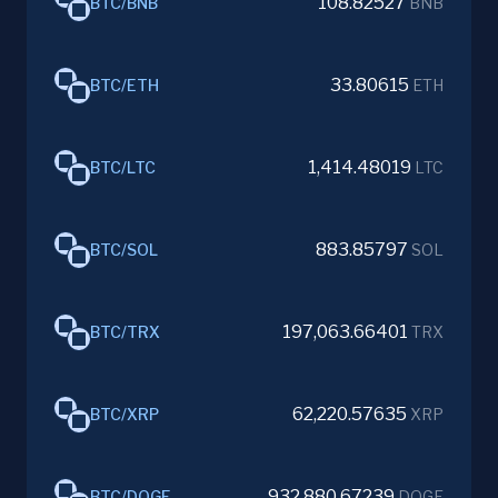
108.82527
BTC
/
BNB
BNB
33.80615
BTC
/
ETH
ETH
1,414.48019
BTC
/
LTC
LTC
883.85797
BTC
/
SOL
SOL
197,063.66401
BTC
/
TRX
TRX
62,220.57635
BTC
/
XRP
XRP
932,880.67239
BTC
/
DOGE
DOGE