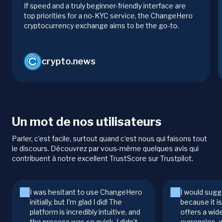
If speed and a truly beginner-friendly interface are
top priorities for a no-KYC service, the ChangeHero
cryptocurrency exchange aims to be the go-to.
crypto.news
Un mot de nos utilisateurs
Parler, c’est facile, surtout quand c’est nous qui faisons tout
le discours. Découvrez par vous-même quelques avis qui
contribuent à notre excellent TrustScore sur Trustpilot.
I was hesitant to use ChangeHero
I would sugg
initially, but I’m glad I did! The
because it i
platform is incredibly intuitive, and
offers a wid
the process was so quick. I didn’t
currencies, 