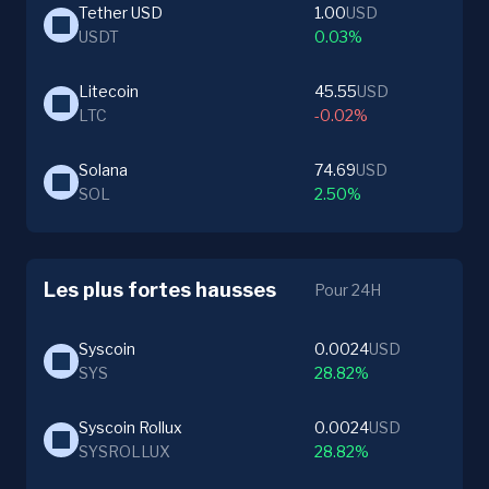
Tether USD
1.00
USD
USDT
0.03%
Litecoin
45.55
USD
LTC
-0.02%
Solana
74.69
USD
SOL
2.50%
Les plus fortes hausses
Pour 24H
Syscoin
0.0024
USD
SYS
28.82%
Syscoin Rollux
0.0024
USD
SYSROLLUX
28.82%