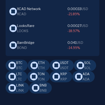
XCAD Network
0.00033
USD
XCAD
-21.89%
LooksRare
0.00027
USD
LOOKS
-18.97%
BarnBridge
0.041
USD
BOND
-14.99%
BTC
ETH
USDT
SOL
BTC
ETH
USDT
SOL
LTC
TON
XRP
ADA
LTC
TON
XRP
ADA
LINK
BNB
LINK
BNB