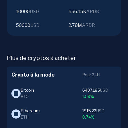
10000
USD
556.15K
ARDR
50000
USD
2.78M
ARDR
Plus de cryptos à acheter
Crypto à la mode
Pour 24H
Bitcoin
64971.85
USD
BTC
1.09%
Ethereum
1915.22
USD
ETH
0.74%