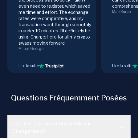
even need to register, which saved
comprehensi
Mae Burch
me time and effort. The exchange
rates were competitive, and my
transaction went through smoothly
in under 10 minutes. I’ll definitely be
using ChangeHero for all my crypto
swaps moving forward
Milton George
Lire la suite
Lire la suite
Questions Fréquemment Posées
Est-il sûr d'acheter des ARDR sur
ChangeHero?