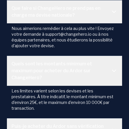
Que faire si ChangeHero ne prend pas en
charge ma devise nationale?
Nous aimerions remédier à cela au plus vite ! Envoyez
votre demande à support@changehero.io ou à nos
équipes partenaires, et nous étudierons la possibilité
d'ajouter votre devise.
Quels sont les montants minimum et
maximum pour acheter du Ardor sur
ChangeHero?
Les limites varient selon les devises et les
prestataires. À titre indicatif, le montant minimum est
d'environ 25€, et le maximum d'environ 10 000€ par
transaction.
Puis-je acheter du Ardor sans vérification