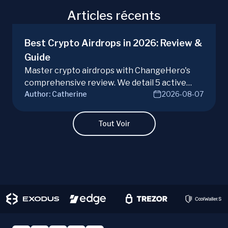
Articles récents
Best Crypto Airdrops in 2026: Review &
Guide
Master crypto airdrops with ChangeHero's
comprehensive review. We detail 5 active
Author:
Catherine
2026-08-07
campaigns, risks, benefits, and a vital checklist
for discerning real opportunities from scams.
Learn more.
Tout Voir