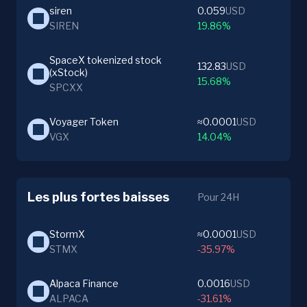
siren
0.059
USD
SIREN
19.86%
SpaceX tokenized stock 
132.83
USD
(xStock)
15.68%
SPCXX
Voyager Token
≈0.0001
USD
VGX
14.04%
Les plus fortes baisses
Pour 24H
StormX
≈0.0001
USD
STMX
-35.97%
Alpaca Finance
0.0016
USD
ALPACA
-31.61%