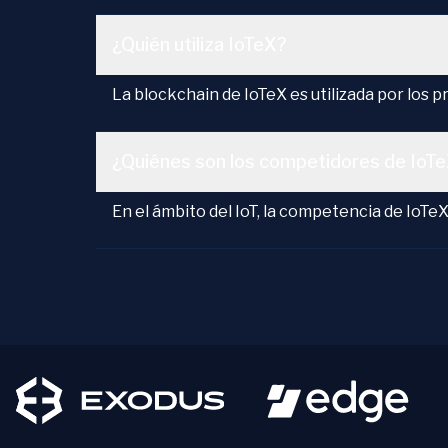
¿Quién utiliza IoTeX?
La blockchain de IoTeX es utilizada por los 
¿Quiénes son los competidores de IoT
En el ámbito del IoT, la competencia de IoTe