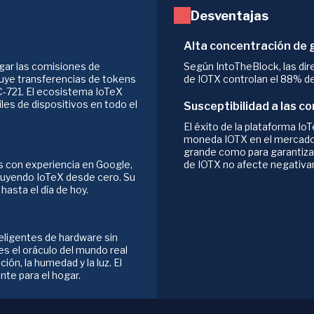
Desventajas
Alta concentración de
gar las comisiones de
Según IntoTheBlock, las di
cluye transferencias de tokens
de IOTX controlan el 88% de
721. El ecosistema IoTeX
les de dispositivos en todo el
Susceptibilidad a las c
El éxito de la plataforma I
moneda IOTX en el mercado.
grande como para garantizar 
s con experiencia en Google,
de IOTX no afecte negativa
ruyendo IoTeX desde cero. Su
hasta el día de hoy.
teligentes de hardware sin
 es el oráculo del mundo real
ón, la humedad y la luz. El
nte para el hogar.