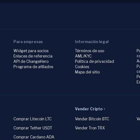
Para empresas
Información legal
Widget para socios
Términos de uso
P
c
Enlaces de referencia
AML/KYC
A
API de ChangeHero
Política de privacidad
P
Programa de afiliados
Cookies
c
Mapa del sitio
P
E
Vender Cripto
Comprar Litecoin LTC
Vender Bitcoin BTC
V
Comprar Tether USDT
Vender Tron TRX
Comprar Cardano ADA