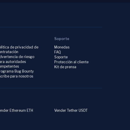
Soporte
olítica de privacidad de
Monedas
ontratación
FAQ
dvertencia de riesgo
Soporte
ara autoridades
Protección al cliente
ompetentes
Kit de prensa
rograma Bug Bounty
scribe para nosotros
ender Ethereum ETH
Vender Tether USDT