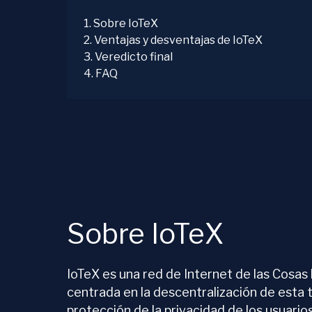
1
.
Sobre IoTeX
2
.
Ventajas y desventajas de IoTeX
3
.
Veredicto final
4
.
FAQ
Sobre IoTeX
IoTeX es una red de Internet de las Cosas
centrada en la descentralización de esta t
protección de la privacidad de los usuario