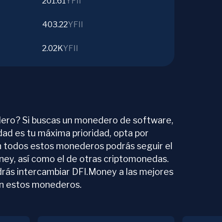
201.61
YFII
403.22
YFII
2.02K
YFII
ero? Si buscas un monedero de software,
idad es tu máxima prioridad, opta por
n todos estos monederos podrás seguir el
ney, así como el de otras criptomonedas.
drás intercambiar DFI.Money a las mejores
n estos monederos.