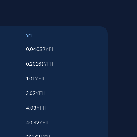
YFII
0.04032
YFII
0.20161
YFII
1.01
YFII
2.02
YFII
4.03
YFII
40.32
YFII