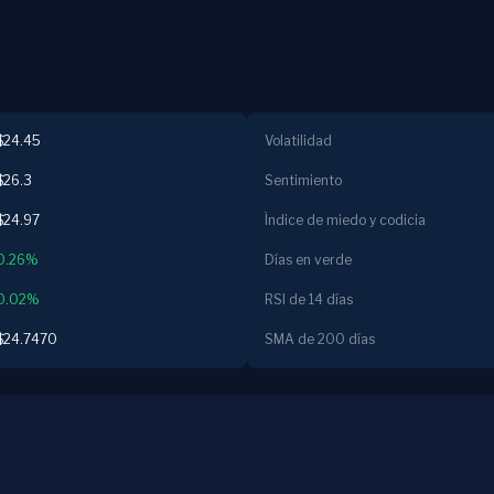
$24.45
Volatilidad
$26.3
Sentimiento
$24.97
Índice de miedo y codicia
0.26%
Días en verde
0.02%
RSI de 14 días
$24.7470
SMA de 200 días