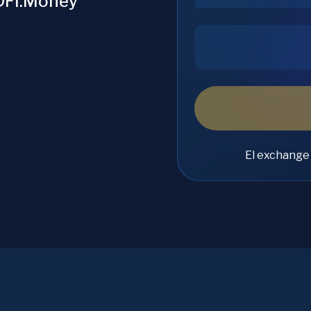
DFI.Money
El exchange