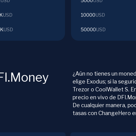
K
USD
5000
USD
0K
USD
10000
USD
0K
USD
50000
USD
FI.Money
¿Aún no tienes un moned
elige Exodus; si la segur
Trezor o CoolWallet S. E
precio en vivo de DFI.Mo
De cualquier manera, po
tasas con ChangeHero e