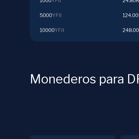
1000
YFII
24.80
5000
YFII
124.0
10000
YFII
248.0
Monederos para D