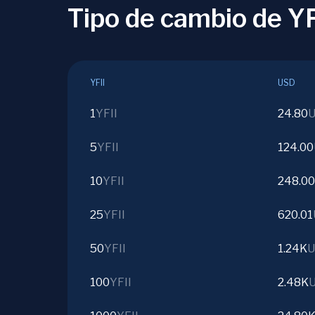
Tipo de cambio de Y
YFII
USD
1
YFII
24.80
5
YFII
124.00
10
YFII
248.00
25
YFII
620.01
50
YFII
1.24K
U
100
YFII
2.48K