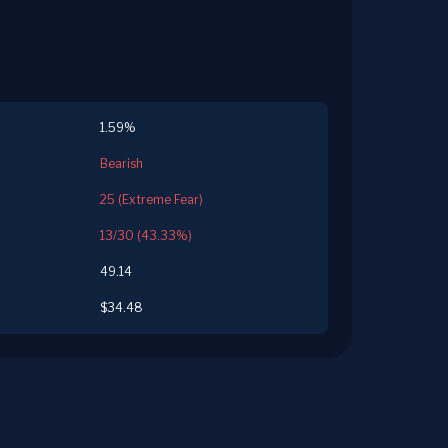
1.59%
Bearish
25 (Extreme Fear)
13/30 (43.33%)
49.14
$34.48