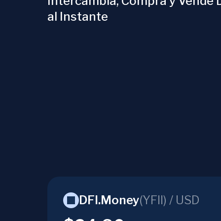
Intercambia, Compra y Vende 
al Instante
DFI.Money
(
YFII
) /
USD